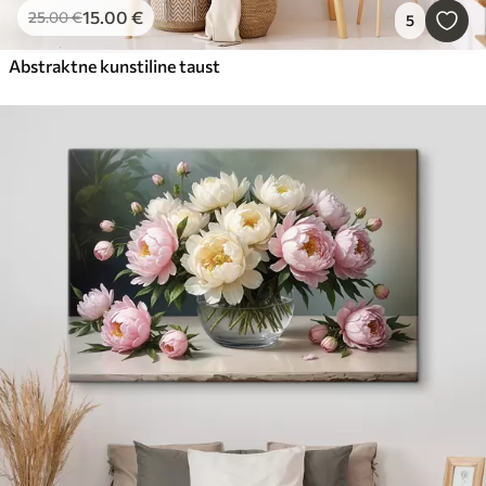
15
.00
€
25
.00
€
5
Abstraktne kunstiline taust