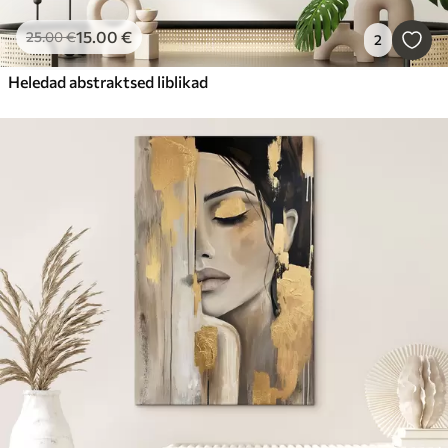
15
.00
€
25
.00
€
2
Heledad abstraktsed liblikad