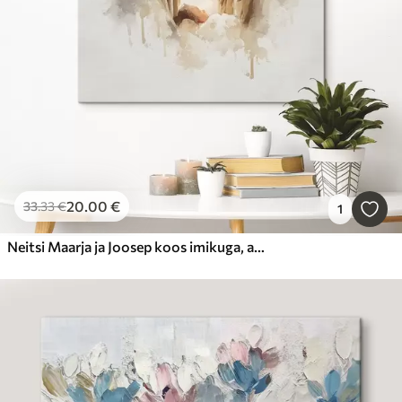
20
.00
€
33
.33
€
1
Neitsi Maarja ja Joosep koos imikuga, akvarellistiilis