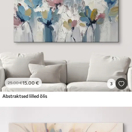
15
.00
€
25
.00
€
3
Abstraktsed lilled õlis