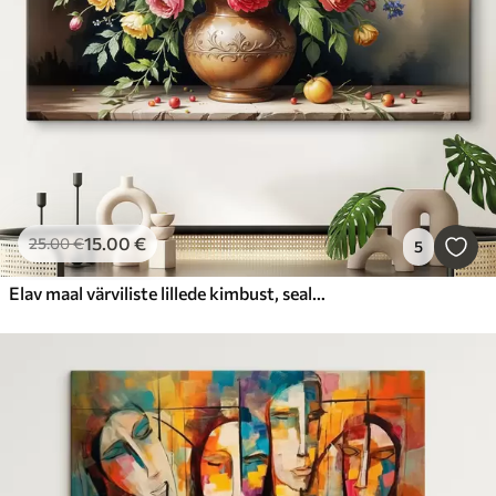
15
.00
€
25
.00
€
5
Elav maal värviliste lillede kimbust, sealhulgas punased roosid, kollased nartsissid ja valged karikakrad