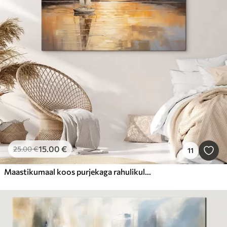
15
.00
€
25
.00
€
11
Maastikumaal koos purjekaga rahulikul merel, oranžikas ja kollane taevas, kauged mäed