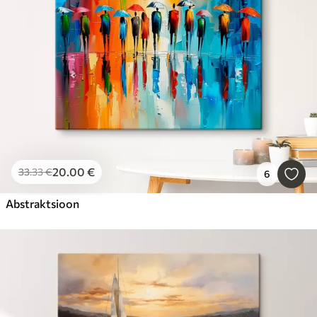
20
.00
€
33
.33
€
6
Abstraktsioon