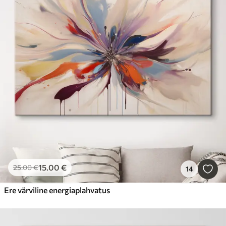
15
.00
€
25
.00
€
14
Ere värviline energiaplahvatus