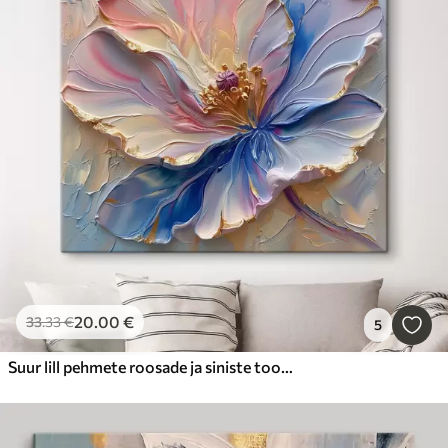
20
.00
€
33
.33
€
5
Suur lill pehmete roosade ja siniste toonidega