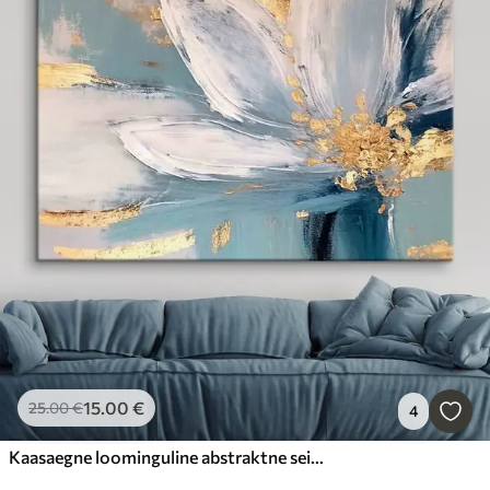
15
.00
€
25
.00
€
4
Kaasaegne loominguline abstraktne seinakunst