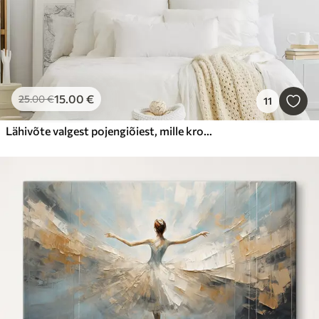
15
.00
€
25
.00
€
11
Lähivõte valgest pojengiõiest, mille kroonlehtedel on veepiisad, hägusel taustal