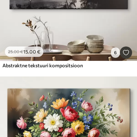
15
.00
€
25
.00
€
6
Abstraktne tekstuuri kompositsioon