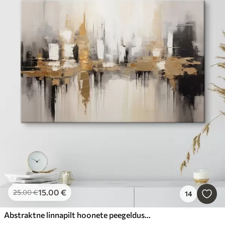
15
.00
€
25
.00
€
14
Abstraktne linnapilt hoonete peegeldustega vees, mis on loodud neutraalsetes toonides ja soojade toonide aktsentidega