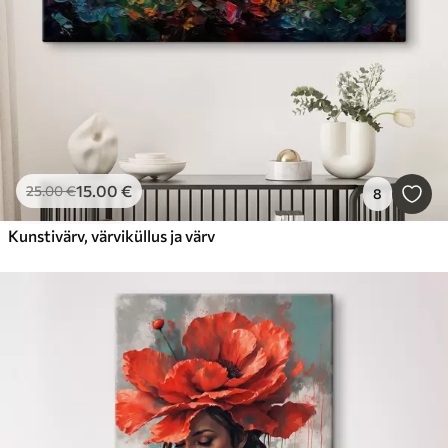
15
.00
€
25
.00
€
8
Kunstivärv, värviküllus ja värv