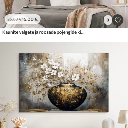
15
.00
€
25
.00
€
8
Kaunite valgete ja roosade pojengide kimbu maalimine klaasvaasis puidust lauale