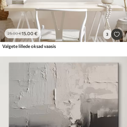
15
.00
€
25
.00
€
3
Valgete lillede oksad vaasis