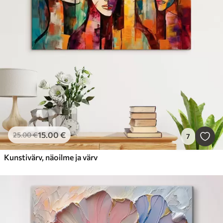
15
.00
€
25
.00
€
7
Kunstivärv, näoilme ja värv