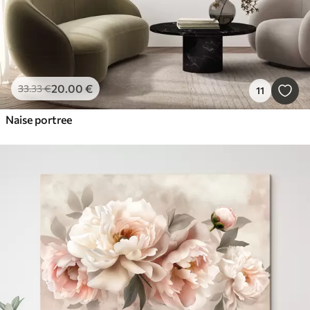
20
.00
€
33
.33
€
11
Naise portree