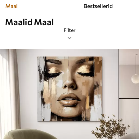
Maal
Bestsellerid
Maalid Maal
Filter
Sildid
Pildi formaat
Maalid Maal
Kõige populaarsemad
Nullida kõik