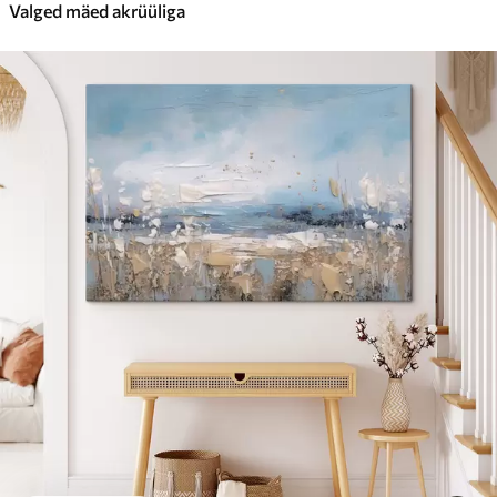
Valged mäed akrüüliga