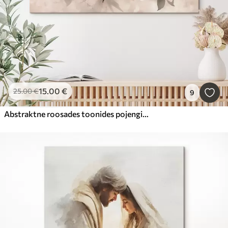
15
.00
€
25
.00
€
9
Abstraktne roosades toonides pojengide kimp