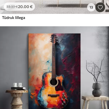
20
.00
€
33
.33
€
13
Tüdruk lillega