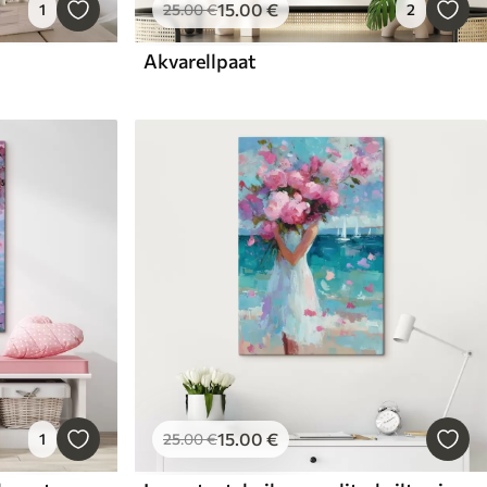
15
.00
€
1
25
.00
€
2
Akvarellpaat
15
.00
€
1
25
.00
€