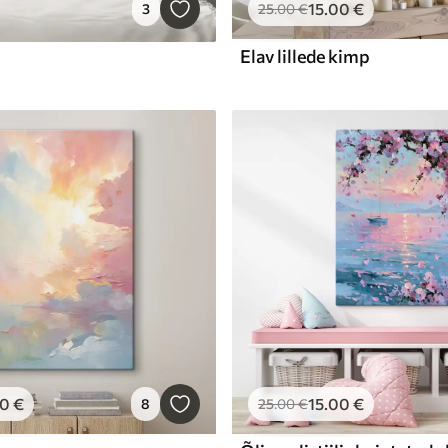
15
.00
€
3
25
.00
€
Elav lillede kimp
00
€
15
.00
€
8
25
.00
€