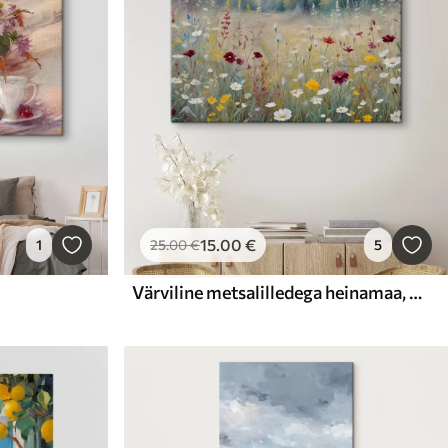
15
.00
€
1
25
.00
€
5
Värviline metsalilledega heinamaa, mille taustal on ähmane mets