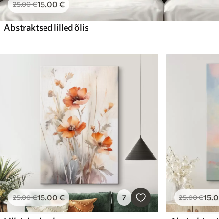
15
.00
€
25
.00
€
Abstraktsed lilled õlis
15
.00
€
15
.
25
.00
€
7
25
.00
€