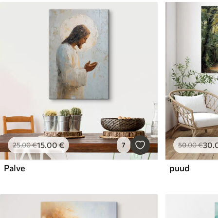
15
.00
€
30
.
25
.00
€
7
50
.00
€
Palve
puud