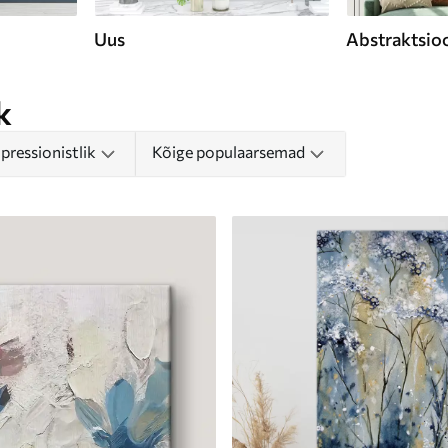
Uus
Abstraktsio
k
pressionistlik
Kõige populaarsemad