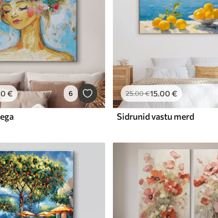
00
€
15
.00
€
6
25
.00
€
dega
Sidrunid vastu merd