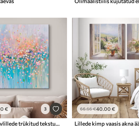
taevas
00
€
40
.00
€
3
66
.66
€
Värviline kuivlillede trükitud tekstuur
Lillede kimp vaasis akna ä