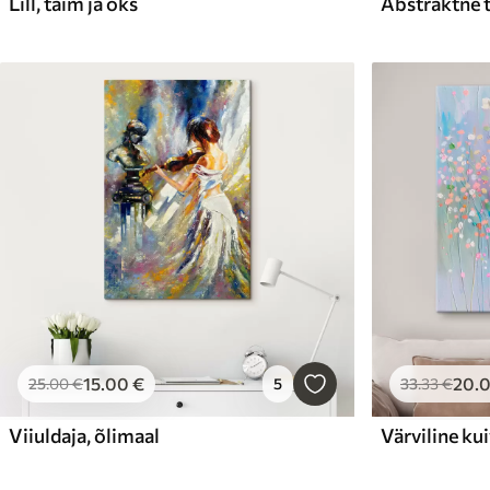
Lill, taim ja oks
Abstraktne 
15
.00
€
20
.
25
.00
€
5
33
.33
€
Viiuldaja, õlimaal