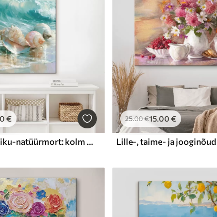
00
€
15
.00
€
25
.00
€
Rahulik ranniku-natüürmort: kolm õrna karpi, mis lebavad siledal, niiskel liival mere ääres, õlimaalistiilis
Lille-, taime- ja jooginõud