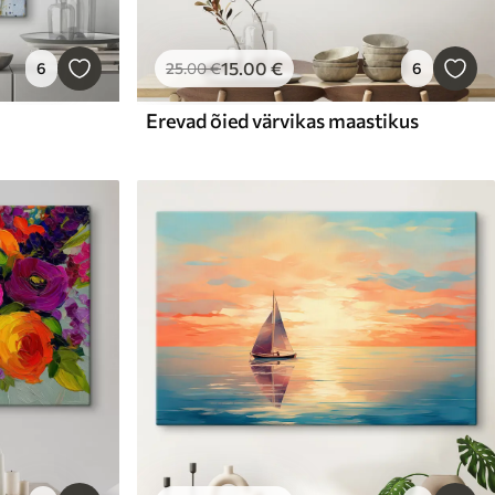
15
.00
€
6
25
.00
€
6
Erevad õied värvikas maastikus