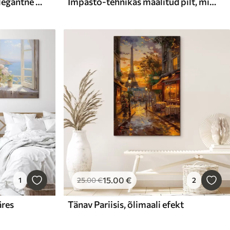
Õlimaalistiilis kujutatud elegantne valge jaht merel päikeseloojangul roosa sakura-puud õitsvate okste all
Impasto-tehnikas maalitud pilt, millel on kujutatud tüdruk pioonidega merevaate taustal
15
.00
€
1
25
.00
€
2
äres
Tänav Pariisis, õlimaali efekt