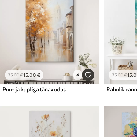
15
.00
€
15
.
25
.00
€
4
25
.00
€
Puu- ja kupliga tänav udus