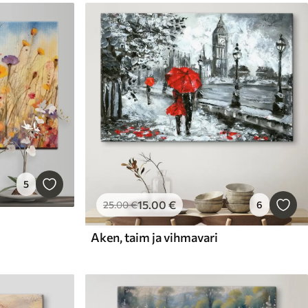
5
15
.00
€
25
.00
€
6
Aken, taim ja vihmavari