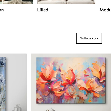
on
Lilled
Modu
Nullida kõik