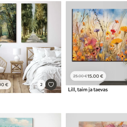
15
.00
€
25
.00
€
00
€
2
Lill, taim ja taevas