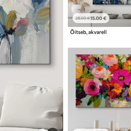
15
.00
€
25
.00
€
Õitseb, akvarell