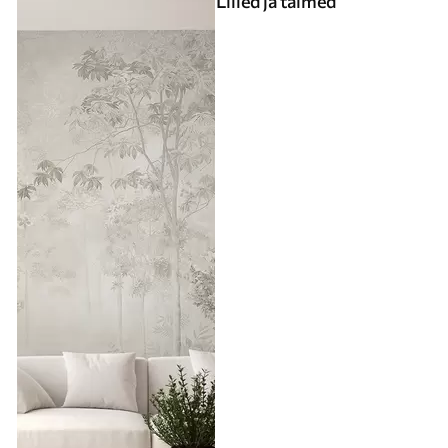
Lilled ja taimed