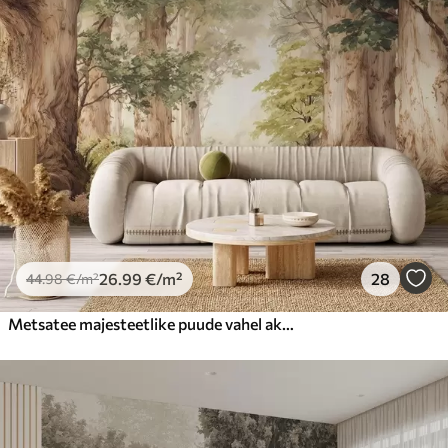
26
.99
€
/m²
28
44
.98
€
/m²
Metsatee majesteetlike puude vahel akvarellstiilis