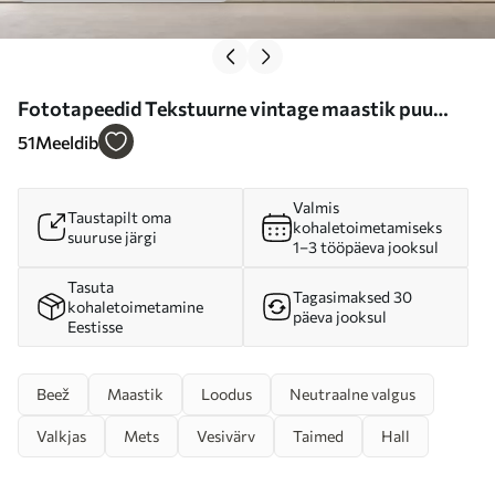
Fototapeedid Tekstuurne vintage maastik puu
lähedal jõe ja pilvine taevas, loodus kunsti seepia
51
Meeldib
toonides Nr w08920
Valmis
Taustapilt oma
kohaletoimetamiseks
suuruse järgi
1–3 tööpäeva jooksul
Tasuta
Tagasimaksed 30
kohaletoimetamine
päeva jooksul
Eestisse
Beež
Maastik
Loodus
Neutraalne valgus
Valkjas
Mets
Vesivärv
Taimed
Hall