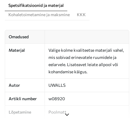
Spetsifikatsioonid ja materjal
Kohaletoimetamine ja maksmine
KKK
Omadused
Materjal
Valige kolme kvaliteetse materjali vahel,
mis sobivad erinevatele ruumidele ja
eelarvele. Lisateavet leiate allpool või
kohandamise käigus.
Autor
UWALLS
Artikli number
w08920
Lõpetamine
Poolmatt.
Tootmine
Pilt trükitakse teie määratud suuruses,
lõigatud ühesuguste ribadena, mille laius