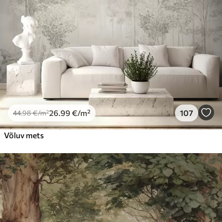
Premium vinüül
65
.00
39
.00
€
/m²
Peel and Stick
81
.67
49
.00
€
/m²
26
.99
€
/m²
107
44
.98
€
/m²
Võluv mets