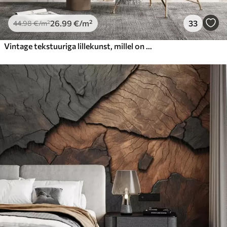
26
.99
€
/m²
33
44
.98
€
/m²
Vintage tekstuuriga lillekunst, millel on joonistusstiilis õrnad aia lilled ja lehed, pehmed pastelsed beežid ja seepia toonid