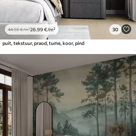
26
.99
€
/m²
30
44
.98
€
/m²
puit, tekstuur, praod, tume, koor, pind