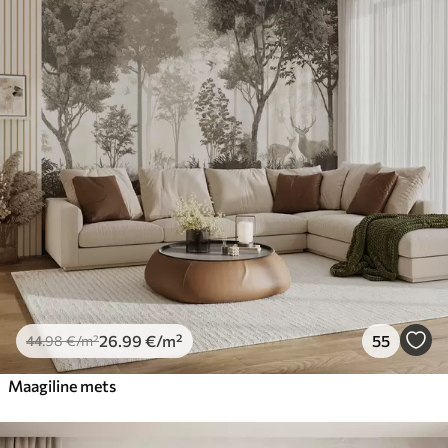
26
.99
€
/m²
55
44
.98
€
/m²
Maagiline mets