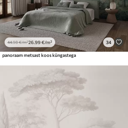
26
.99
€
/m²
34
44
.98
€
/m²
panoraam metsast koos küngastega