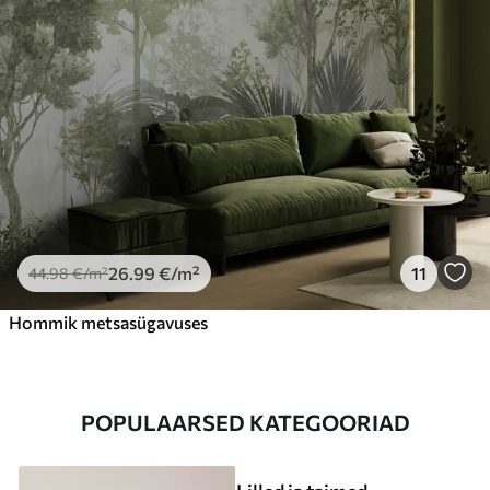
26
.99
€
/m²
11
44
.98
€
/m²
Hommik metsasügavuses
POPULAARSED KATEGOORIAD