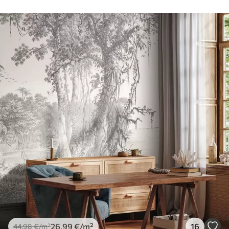
26
.99
€
/m²
16
44
.98
€
/m²