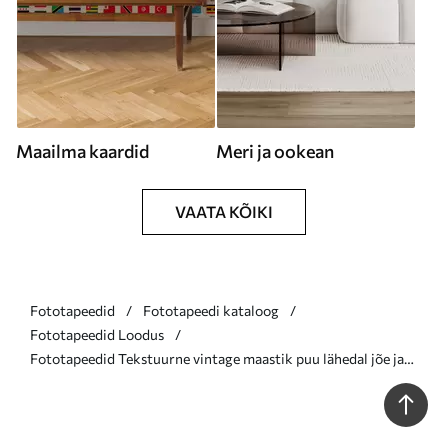
Maailma kaardid
Meri ja ookean
VAATA KÕIKI
Fototapeedid
Fototapeedi kataloog
Fototapeedid Loodus
Fototapeedid Tekstuurne vintage maastik puu lähedal jõe ja
pilvine taevas, loodus kunsti seepia toonides Nr w08920