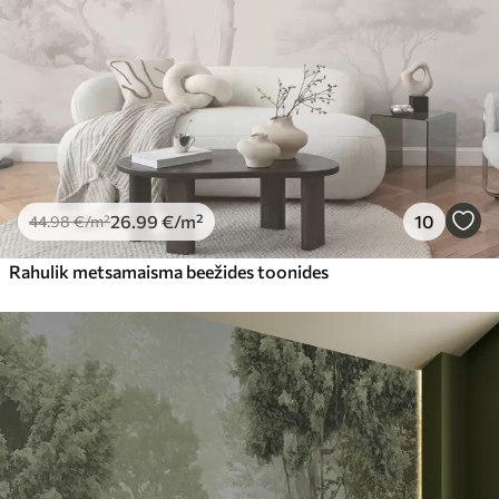
26
.99
€
/m²
10
44
.98
€
/m²
Rahulik metsamaisma beežides toonides