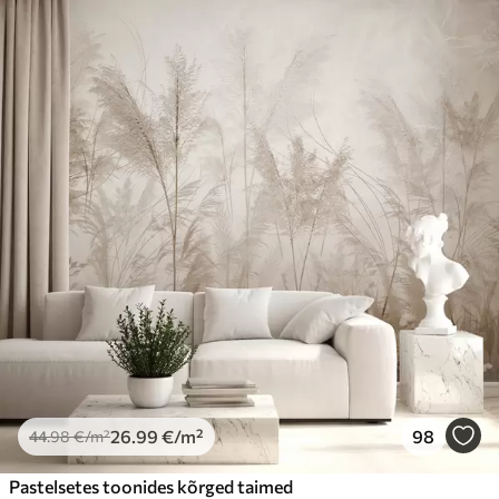
26
.99
€
/m²
98
44
.98
€
/m²
Pastelsetes toonides kõrged taimed