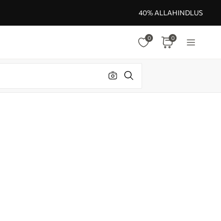
40% ALLAHINDLUS
0
0