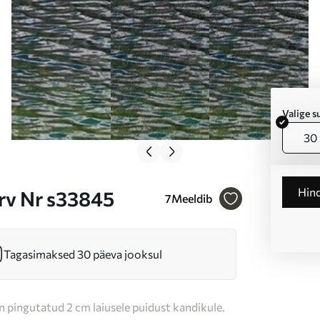
Valige 
30 
Hin
ärv Nr s33845
7
Meeldib
Tagasimaksed 30 päeva jooksul
n pingutatud 2 cm laiusele puidust kandikule.