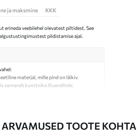
ne ja maksmine
KKK
t erineda veebilehel olevatest piltidest. See
algustustingimustest pildistamise ajal.
vahel:
teetiline materjal, mille pind on läikiv.
is sarnaneb kunstnike lõuenditele.
last valmistatud kvaliteetne lõuend.
ARVAMUSED TOOTE KOHTA