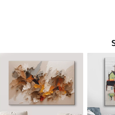
Saadaolevad materjalid
Standard
Premium
Hind Alates
15
.00
€
Hind Alates
19
.00
€