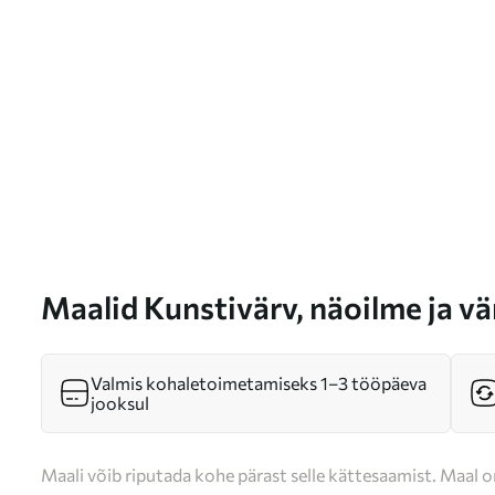
Maalid Kunstivärv, näoilme ja v
Valmis kohaletoimetamiseks 1–3 tööpäeva
jooksul
Maali võib riputada kohe pärast selle kättesaamist. Maal o