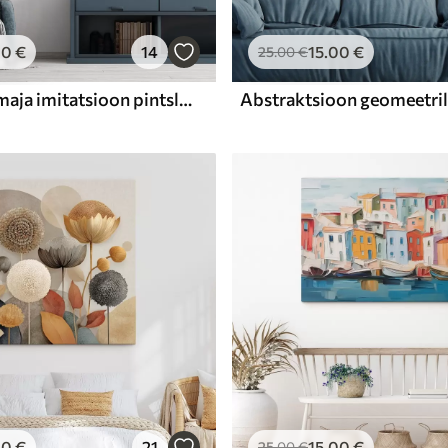
00
€
14
15
.00
€
25
.00
€
Abstraktne maja imitatsioon pintslitõmme
00
€
21
15
.00
€
25
.00
€