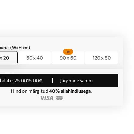
suurus (WxH cm)
HIT
x 20
60 x 40
90 x 60
120 x 80
d alates
25
.00
15
.00
€
Järgmine samm
Hind on märgitud
40% allahindlusega
.