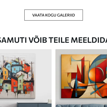
VAATA KOGU GALERIID
Eco-Premium
Hind Alates
23
.00
€
SAMUTI VÕIB TEILE MEELDID