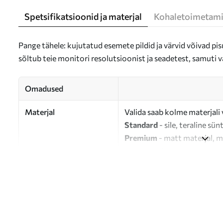
Spetsifikatsioonid ja materjal
Kohaletoimetami
Pange tähele: kujutatud esemete pildid ja värvid võivad pisu
sõltub teie monitori resolutsioonist ja seadetest, samuti v
Omadused
Materjal
Valida saab kolme materjali 
Standard
- sile, teraline sün
Premium
- matt materjal, m
Eco-Premium
- 100% puuvil
Autor
UWALLS
Artikli number
s33845
Lisaks
Võite lisada lakikihti.