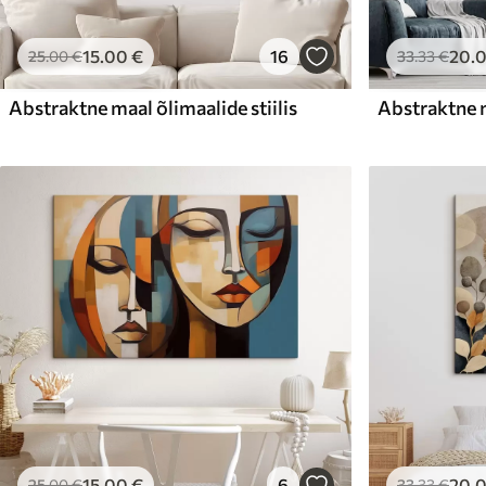
15
.00
€
16
20
.
25
.00
€
33
.33
€
Abstraktne maal õlimaalide stiilis
15
.00
€
6
20
.
25
.00
€
33
.33
€