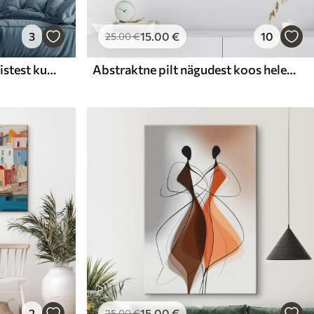
3
15
.00
€
10
25
.00
€
Abstraktsioon geomeetrilistest kujunditest
Abstraktne pilt nägudest koos heledate geomeetriliste kujunditega
2
15
.00
€
25
.00
€