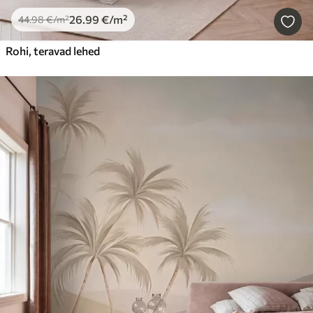
26
.99
€
/m²
44
.98
€
/m²
Rohi, teravad lehed