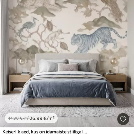
26
.99
€
/m²
44
.98
€
/m²
Keiserlik aed, kus on idamaiste stiiliga loomad – ahv, leopard, tiiger, paabulind ja kurg