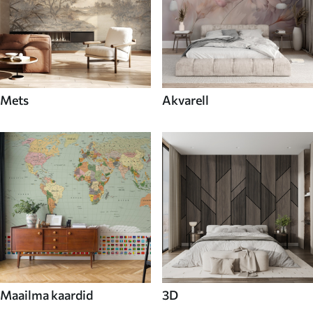
Mets
Akvarell
Maailma kaardid
3D