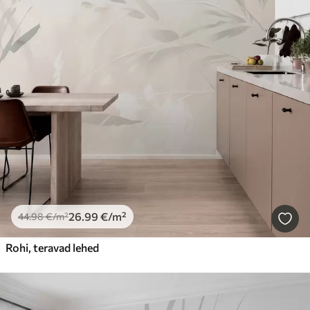
26
.99
€
/m²
44
.98
€
/m²
Rohi, teravad lehed