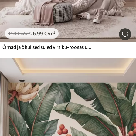
26
.99
€
/m²
44
.98
€
/m²
Õrnad ja õhulised suled virsiku-roosas udus, millel on läige