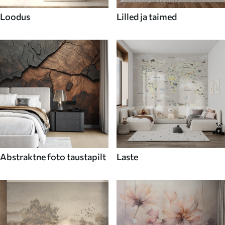
Loodus
Lilled ja taimed
Abstraktne foto taustapilt
Laste