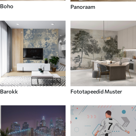
Boho
Panoraam
Barokk
Fototapeedid Muster