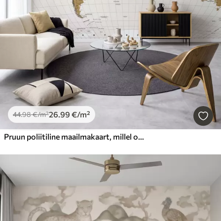
26
.99
€
/m²
44
.98
€
/m²
Pruun poliitiline maailmakaart, millel on lipud ja ingliskeelsed nimetused