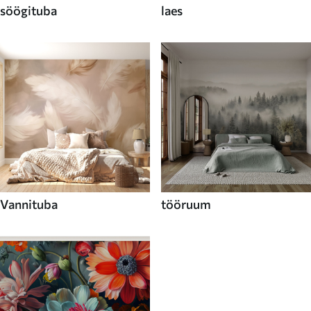
söögituba
laes
Vannituba
tööruum