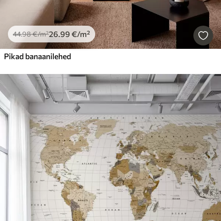
26
.99
€
/m²
44
.98
€
/m²
Pikad banaanilehed