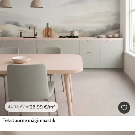
26
.99
€
/m²
44
.98
€
/m²
Tekstuurne mägimaastik