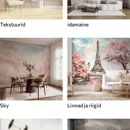
Tekstuurid
idamaine
Sky
Linnad ja riigid