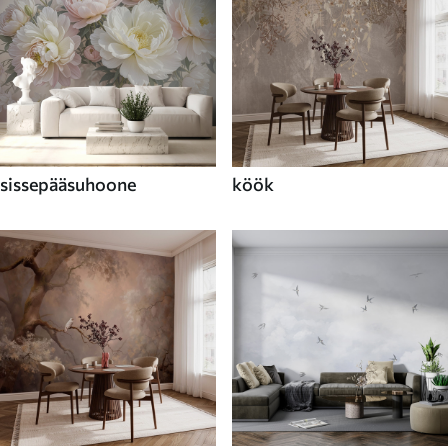
sissepääsuhoone
köök