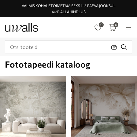
VALMIS KOHALETOIMETAMISEKS 1–3 PÄEVA JOOKSUL
40% ALLAHINDLUS
0
0
Fototapeedi kataloog