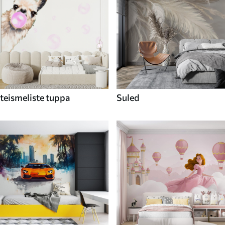
teismeliste tuppa
Suled