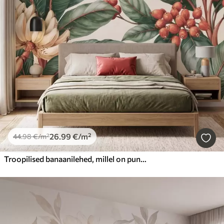
26
.99
€
/m²
44
.98
€
/m²
Troopilised banaanilehed, millel on punaste kohvimarjade kobarad, akvarellistiilis