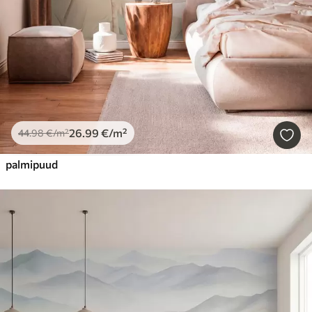
26
.99
€
/m²
44
.98
€
/m²
palmipuud