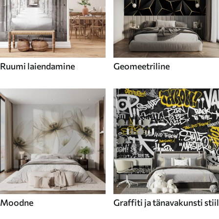
Ruumi laiendamine
Geomeetriline
Moodne
Graffiti ja tänavakunsti stiil