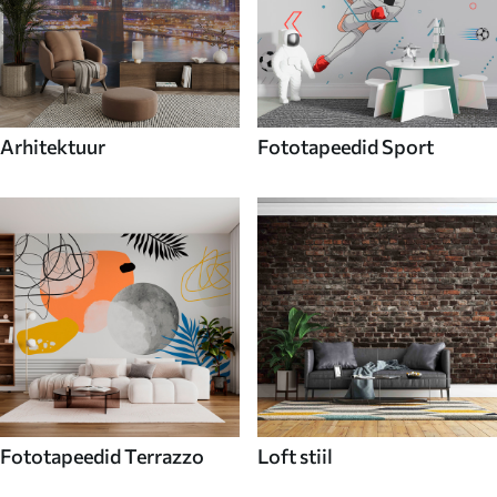
Arhitektuur
Fototapeedid Sport
Fototapeedid Terrazzo
Loft stiil