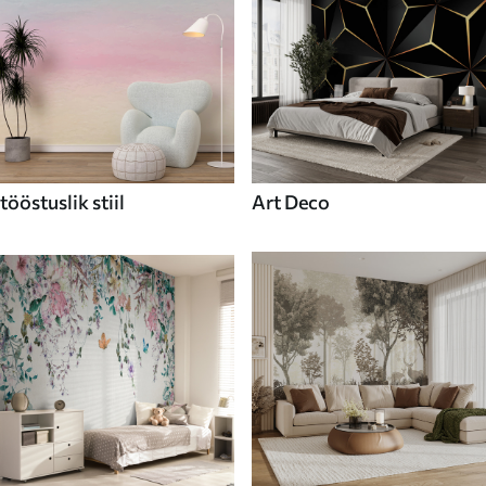
tööstuslik stiil
Art Deco