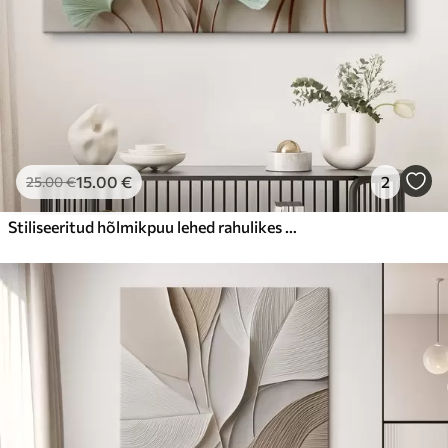
15
.00
€
2
25
.00
€
Stiliseeritud hõlmikpuu lehed rahulikes toonides