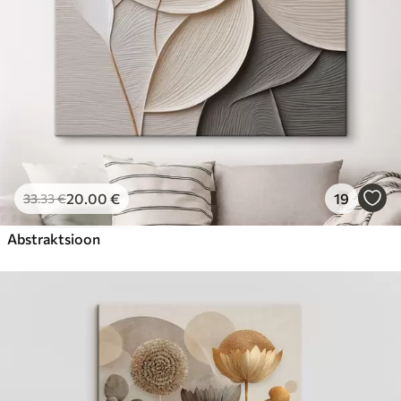
20
.00
€
19
33
.33
€
Abstraktsioon