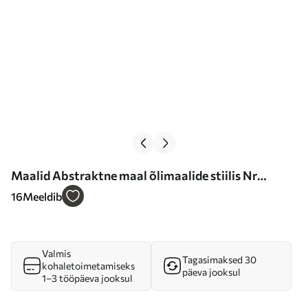
Maalid Abstraktne maal õlimaalide stiilis Nr
s42087
16
Meeldib
Valmis
Tagasimaksed 30
kohaletoimetamiseks
päeva jooksul
1–3 tööpäeva jooksul