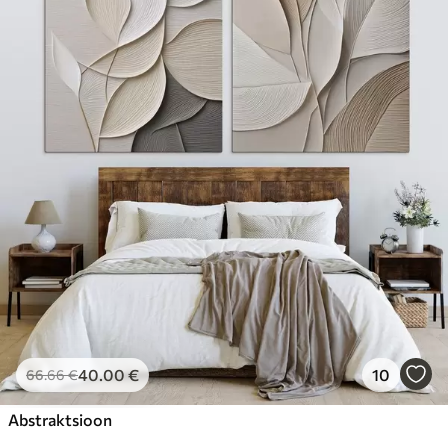
40
.00
€
10
66
.66
€
Abstraktsioon