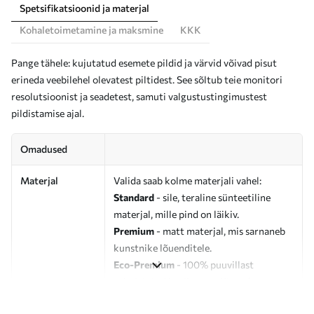
Spetsifikatsioonid ja materjal
Kohaletoimetamine ja maksmine
KKK
Pange tähele: kujutatud esemete pildid ja värvid võivad pisut
erineda veebilehel olevatest piltidest. See sõltub teie monitori
resolutsioonist ja seadetest, samuti valgustustingimustest
pildistamise ajal.
Omadused
Materjal
Valida saab kolme materjali vahel:
Standard
- sile, teraline sünteetiline
materjal, mille pind on läikiv.
Premium
- matt materjal, mis sarnaneb
kunstnike lõuenditele.
Eco-Premium
- 100% puuvillast
valmistatud kvaliteetne lõuend.
Autor
UWALLS