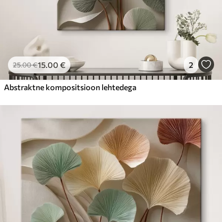
15
.00
€
2
25
.00
€
Abstraktne kompositsioon lehtedega