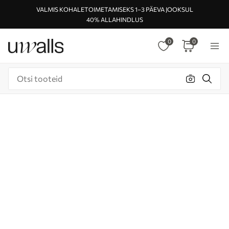
VALMIS KOHALETOIMETAMISEKS 1–3 PÄEVA JOOKSUL
40% ALLAHINDLUS
0
0