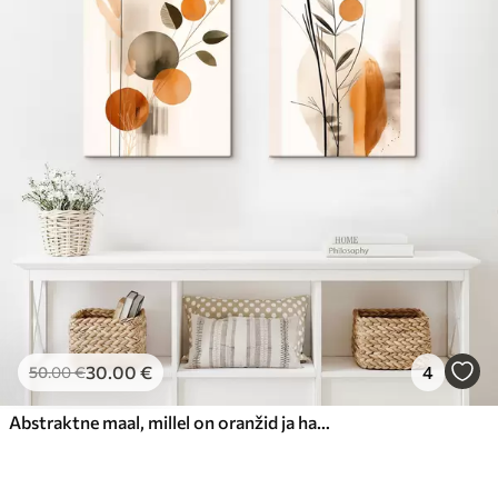
30
.00
€
4
50
.00
€
Abstraktne maal, millel on oranžid ja hallid ringid, lehed ja oksad, modernne stiil, akvarelliefekt