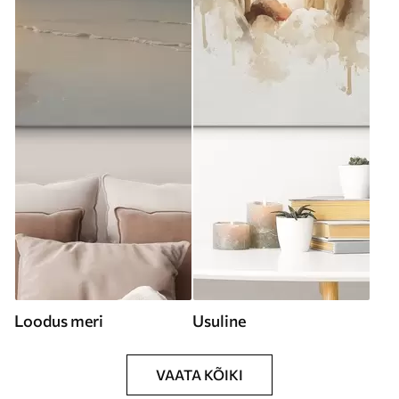
Loodus meri
Usuline
VAATA KÕIKI