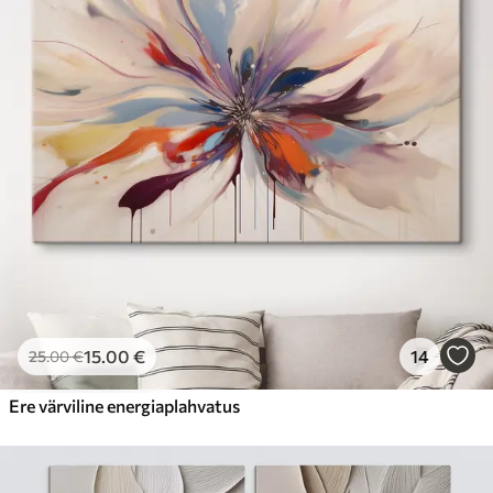
15
.00
€
14
25
.00
€
Ere värviline energiaplahvatus