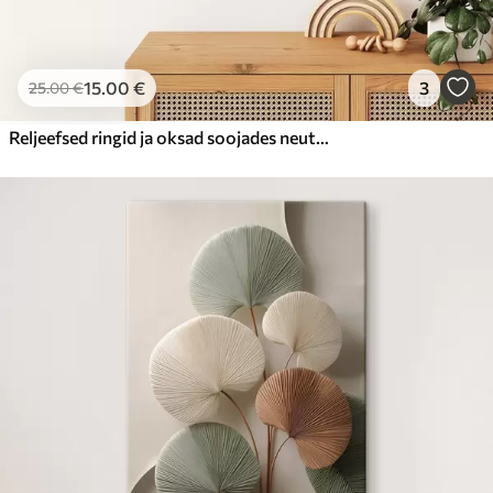
15
.00
€
3
25
.00
€
Reljeefsed ringid ja oksad soojades neutraalsetes toonides