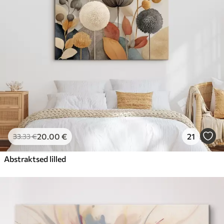
20
.00
€
21
33
.33
€
Abstraktsed lilled