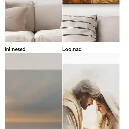
Inimesed
Loomad