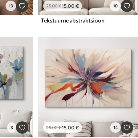
15
.00
€
13
25
.00
€
10
Tekstuurne abstraktsioon
15
.00
€
3
25
.00
€
14