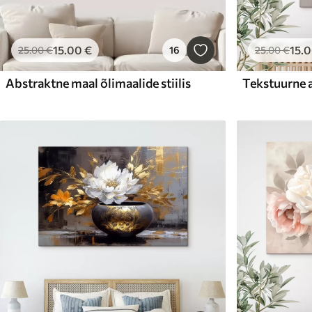
15
.00
€
15
.
25
.00
€
16
25
.00
€
Abstraktne maal õlimaalide stiilis
Tekstuurne 