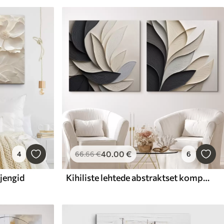
40
.00
€
4
66
.66
€
6
jengid
Kihiliste lehtede abstraktset kompositsiooni, mustades, valgetes ja beežides toonides kõveraid kujundeid, tekstuuriga kunst