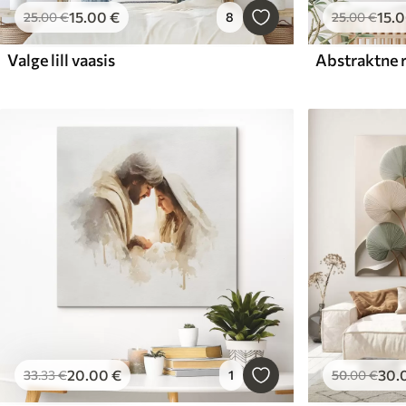
15
.00
€
15
.
25
.00
€
8
25
.00
€
Valge lill vaasis
20
.00
€
30
.
33
.33
€
1
50
.00
€