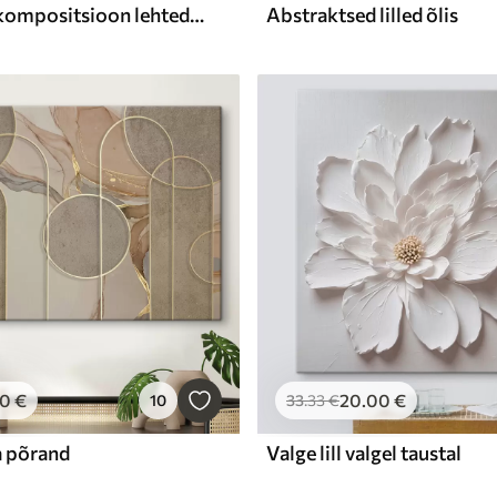
Abstraktne kompositsioon lehtedega
Abstraktsed lilled õlis
00
€
20
.00
€
10
33
.33
€
ja põrand
Valge lill valgel taustal