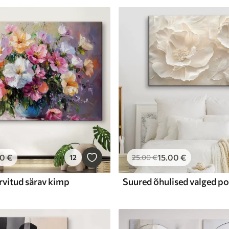
00
€
15
.00
€
12
25
.00
€
rvitud särav kimp
Suured õhulised valged po