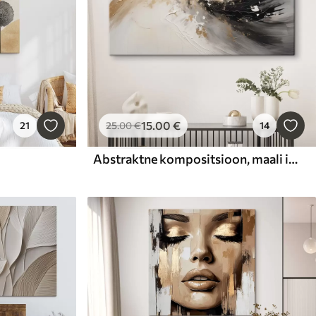
15
.00
€
21
25
.00
€
14
Abstraktne kompositsioon, maali imitatsioon