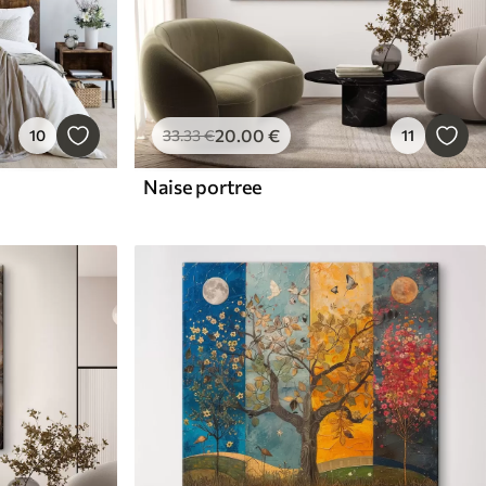
20
.00
€
10
33
.33
€
11
Naise portree