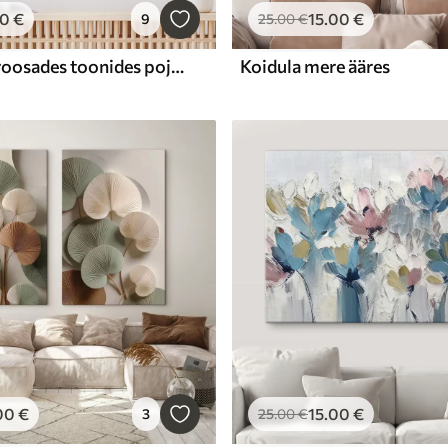
00
€
15
.00
€
9
25
.00
€
Abstraktne roosades toonides pojengide kimp
Koidula mere ääres
00
€
15
.00
€
3
25
.00
€