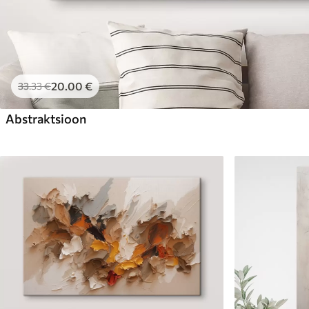
20
.00
€
33
.33
€
Abstraktsioon