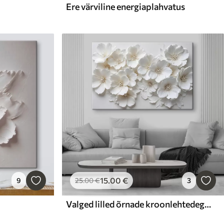
Ere värviline energiaplahvatus
15
.00
€
9
25
.00
€
3
Valged lilled õrnade kroonlehtedega, mis on paigutatud kauni lillemustriga heledal taustal