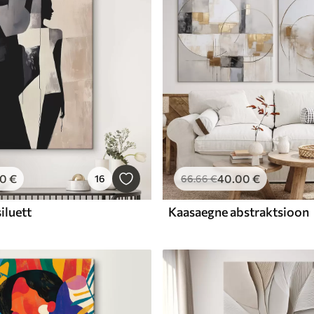
00
€
40
.00
€
16
66
.66
€
iluett
Kaasaegne abstraktsioon