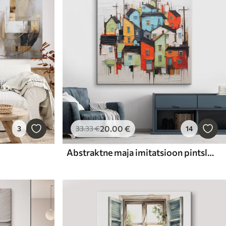
20
.00
€
3
33
.33
€
14
Abstraktne maja imitatsioon pintslitõmme