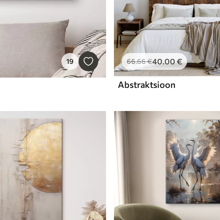
40
.00
€
19
66
.66
€
Abstraktsioon