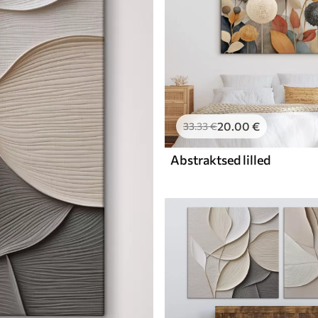
20
.00
€
33
.33
€
Abstraktsed lilled