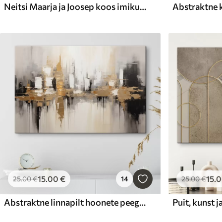
Neitsi Maarja ja Joosep koos imikuga, akvarellistiilis
15
.00
€
15
.
25
.00
€
14
25
.00
€
Abstraktne linnapilt hoonete peegeldustega vees, mis on loodud neutraalsetes toonides ja soojade toonide aktsentidega
Puit, kunst 