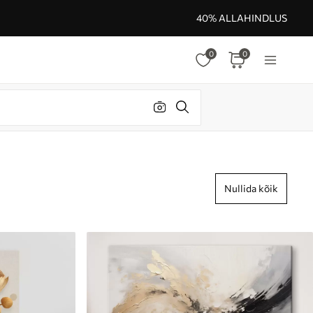
40% ALLAHINDLUS
0
0
Nullida kõik