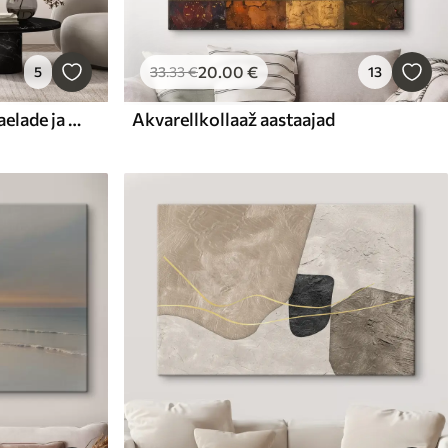
20
.00
€
5
33
.33
€
13
Kaks suurt halli, pikkade kaelade ja tiibadega kraanat, mis seisavad puudest ümbritsetud udujärves
Akvarellkollaaž aastaajad