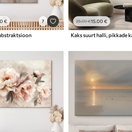
00
€
15
.00
€
7
25
.00
€
abstraktsioon