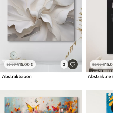
15
.00
€
15
.
25
.00
€
2
25
.00
€
Abstraktsioon
Abstraktne s