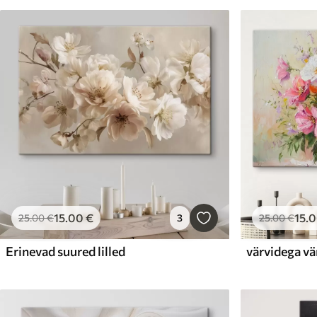
15
.00
€
15
.
25
.00
€
3
25
.00
€
Erinevad suured lilled
värvidega vä