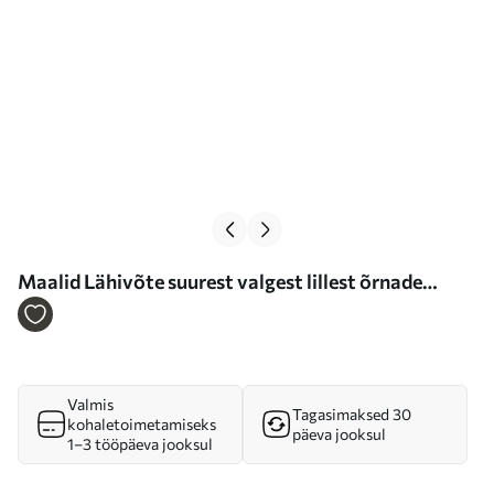
Maalid Lähivõte suurest valgest lillest õrnade
kroonlehtede ja tolmukate keskmes minimalism Nr
s38762
Valmis
Tagasimaksed 30
kohaletoimetamiseks
päeva jooksul
1–3 tööpäeva jooksul