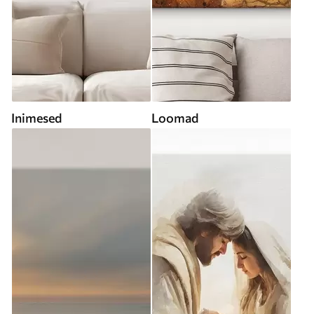
Inimesed
Loomad