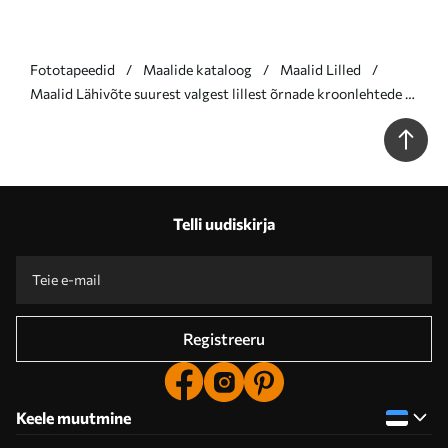
Fototapeedid
Maalide kataloog
Maalid Lilled
Maalid Lähivõte suurest valgest lillest õrnade kroonlehtede ja
tolmukate keskmes minimalism Nr s38762
Telli uudiskirja
Registreeru
Keele muutmine