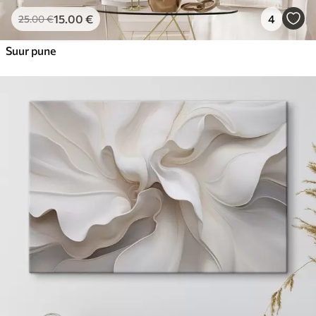
15
.00
€
4
25
.00
€
Suur pune