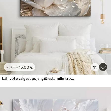
15
.00
€
11
25
.00
€
Lähivõte valgest pojengiõiest, mille kroonlehtedel on veepiisad, hägusel taustal