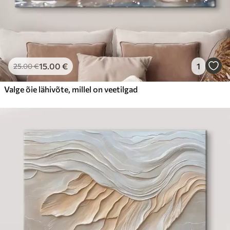
15
.00
€
1
25
.00
€
Valge õie lähivõte, millel on veetilgad