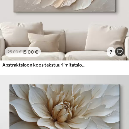
15
.00
€
7
25
.00
€
Abstraktsioon koos tekstuuriimitatsiooniga