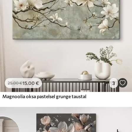
15
.00
€
3
25
.00
€
Magnoolia oksa pastelsel grunge taustal