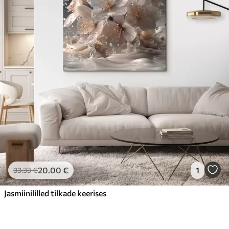
20
.00
€
1
33
.33
€
Jasmiinililled tilkade keerises