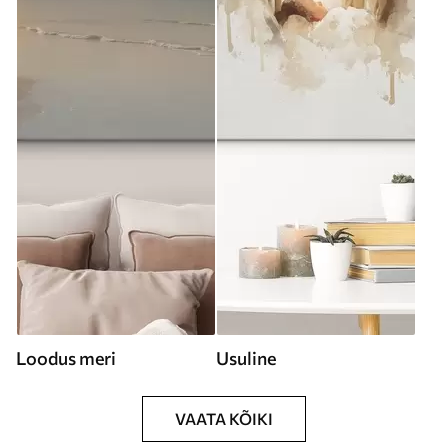
Loodus meri
Usuline
VAATA KÕIKI