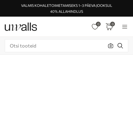
VALMIS KOHALETOIMETAMISEKS 1–3 PÄEVA JOOKSUL
40% ALLAHINDLUS
0
0