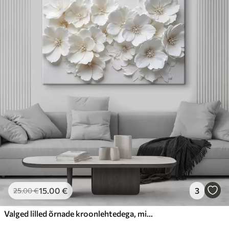
15
.00
€
3
25
.00
€
Valged lilled õrnade kroonlehtedega, mis on paigutatud kauni lillemustriga heledal taustal