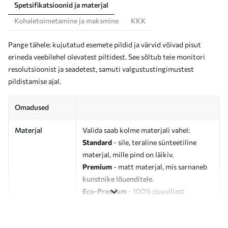
Spetsifikatsioonid ja materjal
Kohaletoimetamine ja maksmine
KKK
Pange tähele: kujutatud esemete pildid ja värvid võivad pisut
erineda veebilehel olevatest piltidest. See sõltub teie monitori
resolutsioonist ja seadetest, samuti valgustustingimustest
pildistamise ajal.
Omadused
Materjal
Valida saab kolme materjali vahel:
Standard
- sile, teraline sünteetiline
materjal, mille pind on läikiv.
Premium
- matt materjal, mis sarnaneb
kunstnike lõuenditele.
Eco-Premium
- 100% puuvillast
valmistatud kvaliteetne lõuend.
Autor
UWALLS