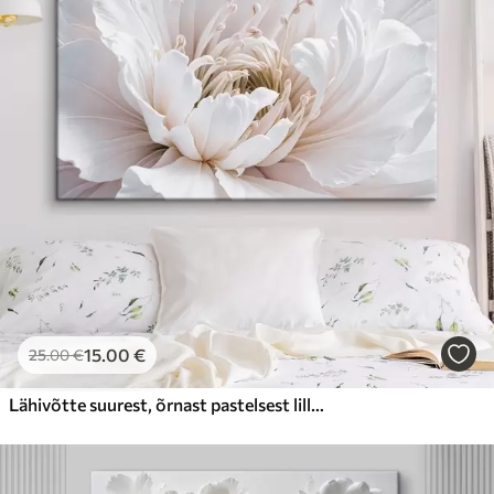
15
.00
€
25
.00
€
Lähivõtte suurest, õrnast pastelsest lillest, millel on pehmed, paisuvad kroonlehed