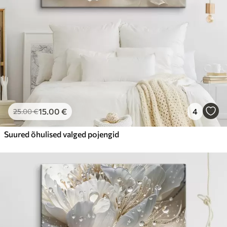
15
.00
€
4
25
.00
€
Suured õhulised valged pojengid