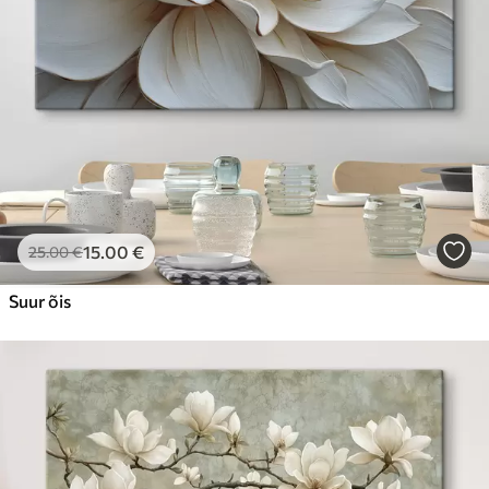
15
.00
€
25
.00
€
Suur õis