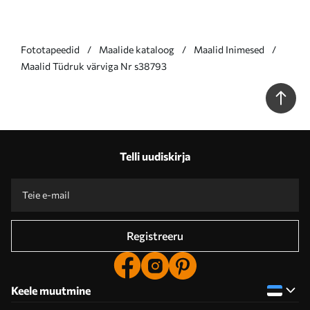
Fototapeedid
Maalide kataloog
Maalid Inimesed
Maalid Tüdruk värviga Nr s38793
Telli uudiskirja
Registreeru
Keele muutmine