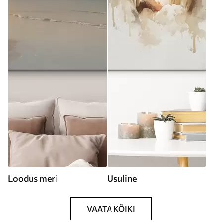
Loodus meri
Usuline
VAATA KÕIKI