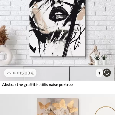
15
.00
€
1
25
.00
€
Abstraktne graffiti-stiilis naise portree