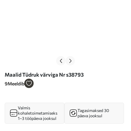
Maalid Tüdruk värviga Nr s38793
9
Meeldib
Valmis
Tagasimaksed 30
kohaletoimetamiseks
päeva jooksul
1–3 tööpäeva jooksul