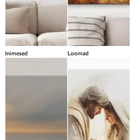
Inimesed
Loomad