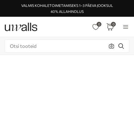
VALMIS KOHALETOIMETAMISEKS 1–3 PÄEVA JOOKSUL
40% ALLAHINDLUS
0
0