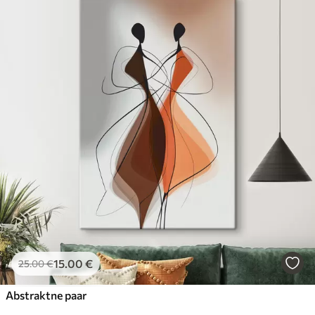
15
.00
€
25
.00
€
Abstraktne paar