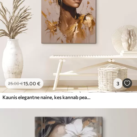
15
.00
€
3
25
.00
€
Kaunis elegantne naine, kes kannab peakatet