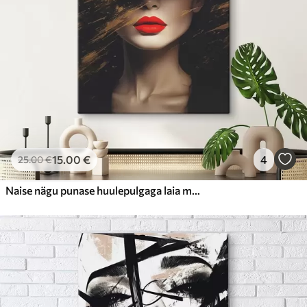
15
.00
€
4
25
.00
€
Naise nägu punase huulepulgaga laia mütsi all