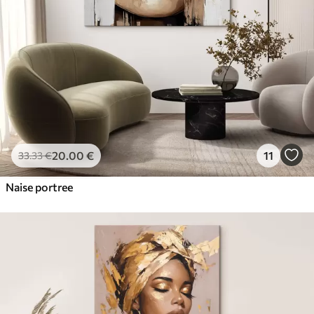
20
.00
€
11
33
.33
€
Naise portree