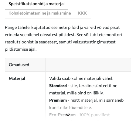
Spetsifikatsioonid ja materjal
Kohaletoimetamine ja maksmine
KKK
Pange tähele: kujutatud esemete pildid ja värvid võivad pisut
erineda veebilehel olevatest piltidest. See sõltub teie monitori
resolutsioonist ja seadetest, samuti valgustustingimustest
pildistamise ajal.
Omadused
Materjal
Valida saab kolme materjali vahel:
Standard
- sile, teraline sünteetiline
materjal, mille pind on läikiv.
Premium
- matt materjal, mis sarnaneb
kunstnike lõuenditele.
Eco-Premium
- 100% puuvillast
valmistatud kvaliteetne lõuend.
Autor
UWALLS