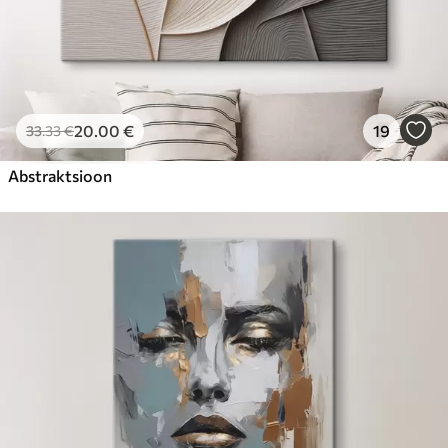
20
.00
€
19
33
.33
€
Abstraktsioon