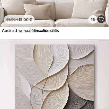
15
.00
€
16
25
.00
€
Abstraktne maal õlimaalide stiilis