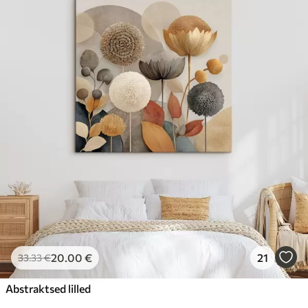
20
.00
€
21
33
.33
€
Abstraktsed lilled