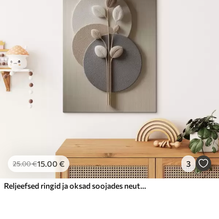
15
.00
€
3
25
.00
€
Reljeefsed ringid ja oksad soojades neutraalsetes toonides