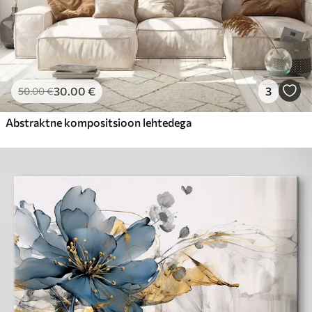
30
.00
€
3
50
.00
€
Abstraktne kompositsioon lehtedega