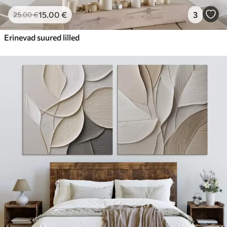
15
.00
€
3
25
.00
€
Erinevad suured lilled