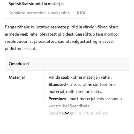
Spetsifikatsioonid ja materjal
Kohaletoimetamine ja maksmine
KKK
Pange tähele: kujutatud esemete pildid ja värvid võivad pisut
erineda veebilehel olevatest piltidest. See sõltub teie monitori
resolutsioonist ja seadetest, samuti valgustustingimustest
pildistamise ajal.
Omadused
Materjal
Valida saab kolme materjali vahel:
Standard
- sile, teraline sünteetiline
materjal, mille pind on läikiv.
Premium
- matt materjal, mis sarnaneb
kunstnike lõuenditele.
Eco-Premium
- 100% puuvillast
valmistatud kvaliteetne lõuend.
Autor
UWALLS