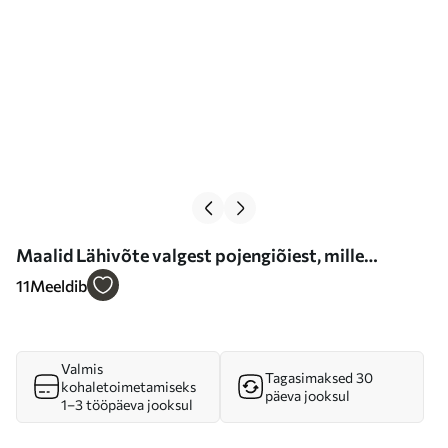
Maalid Lähivõte valgest pojengiõiest, mille
kroonlehtedel on veepiisad, hägusel taustal Nr
11
Meeldib
s40539
Valmis
Tagasimaksed 30
kohaletoimetamiseks
päeva jooksul
1–3 tööpäeva jooksul