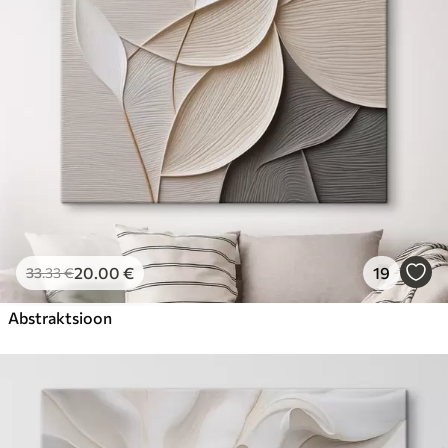
20
.00
€
19
33
.33
€
Abstraktsioon