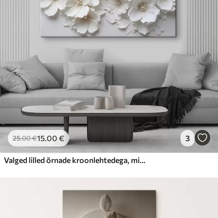
15
.00
€
3
25
.00
€
Valged lilled õrnade kroonlehtedega, mis on paigutatud kauni lillemustriga heledal taustal