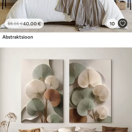
40
.00
€
10
66
.66
€
Abstraktsioon