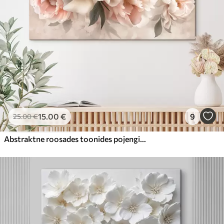
15
.00
€
9
25
.00
€
Abstraktne roosades toonides pojengide kimp