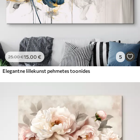
15
.00
€
5
25
.00
€
Elegantne lillekunst pehmetes toonides