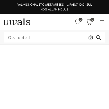
VALMIS KOHALETOIMETAMISEKS 1–3 PÄEVA JOOKSUL
40% ALLAHINDLUS
0
0