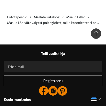
Fototapeedid
Maalide kataloog
Maalid Lilled
Maalid Lähivõte valgest pojengiõiest, mille kroonlehtedel on
veepiisad, hägusel taustal Nr s40539
Telli uudiskirja
Registreeru
Keele muutmine