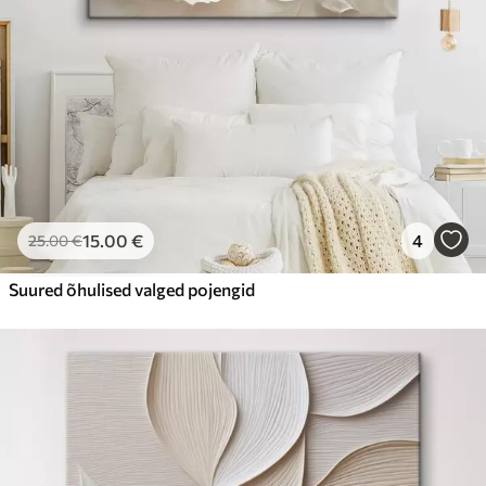
15
.00
€
4
25
.00
€
Suured õhulised valged pojengid