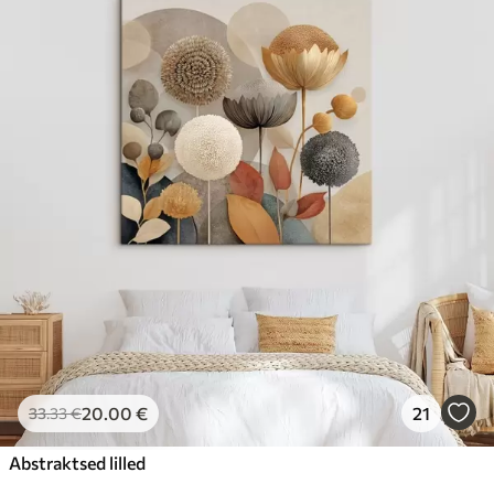
20
.00
€
21
33
.33
€
Abstraktsed lilled