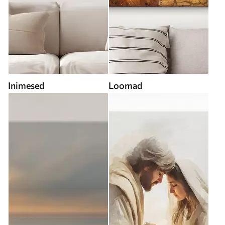
Inimesed
Loomad