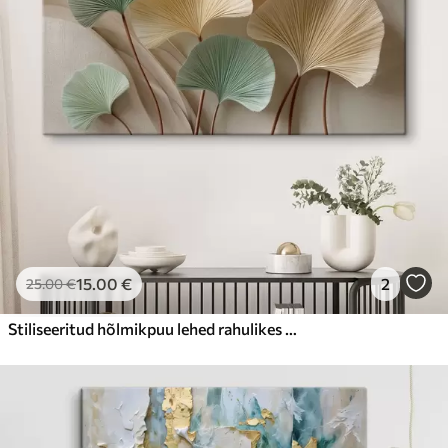
15
.00
€
2
25
.00
€
Stiliseeritud hõlmikpuu lehed rahulikes toonides