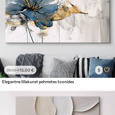
15
.00
€
5
25
.00
€
Elegantne lillekunst pehmetes toonides