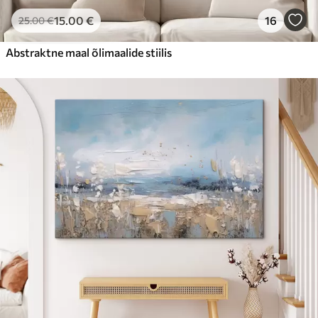
15
.00
€
16
25
.00
€
Abstraktne maal õlimaalide stiilis