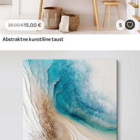
15
.00
€
5
25
.00
€
Abstraktne kunstiline taust