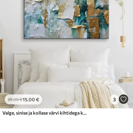
15
.00
€
3
25
.00
€
Valge, sinise ja kollase värvi kihtidega kooriv värv, mis loob abstraktse, tekstureeritud trükise