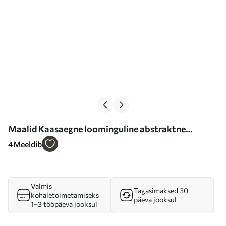
Maalid Kaasaegne loominguline abstraktne
seinakunst Nr s36165
4
Meeldib
Valmis
Tagasimaksed 30
kohaletoimetamiseks
päeva jooksul
1–3 tööpäeva jooksul