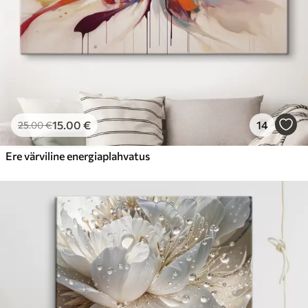
15
.00
€
14
25
.00
€
Ere värviline energiaplahvatus