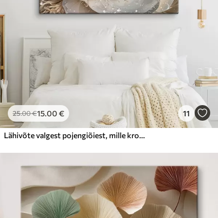
15
.00
€
11
25
.00
€
Lähivõte valgest pojengiõiest, mille kroonlehtedel on veepiisad, hägusel taustal