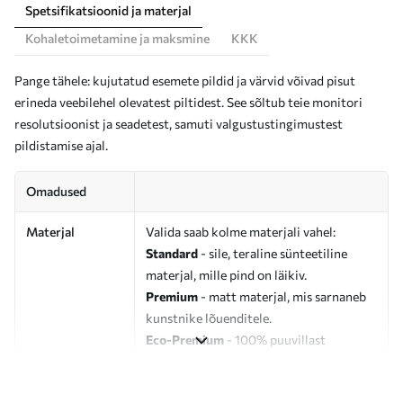
Spetsifikatsioonid ja materjal
Kohaletoimetamine ja maksmine
KKK
Pange tähele: kujutatud esemete pildid ja värvid võivad pisut
erineda veebilehel olevatest piltidest. See sõltub teie monitori
resolutsioonist ja seadetest, samuti valgustustingimustest
pildistamise ajal.
Omadused
Materjal
Valida saab kolme materjali vahel:
Standard
- sile, teraline sünteetiline
materjal, mille pind on läikiv.
Premium
- matt materjal, mis sarnaneb
kunstnike lõuenditele.
Eco-Premium
- 100% puuvillast
valmistatud kvaliteetne lõuend.
Autor
UWALLS