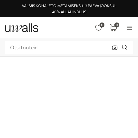
VALMIS KOHALETOIMETAMISEKS 1–3 PÄEVA JOOKSUL
40% ALLAHINDLUS
0
0