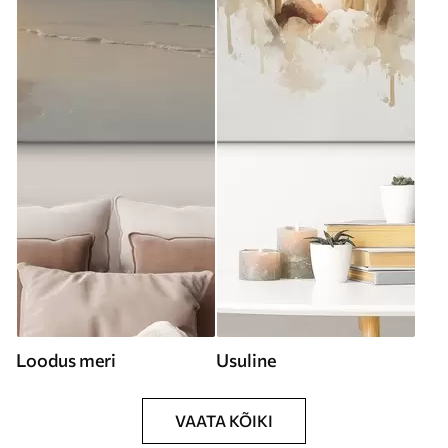
Loodus meri
Usuline
VAATA KÕIKI