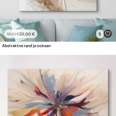
20
.00
€
5
33
.33
€
Abstraktne rand ja ookean