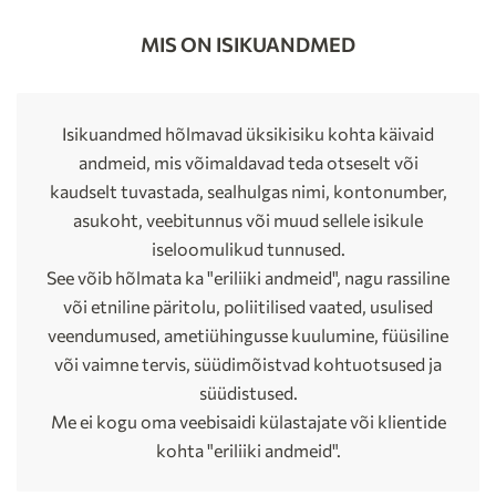
MIS ON ISIKUANDMED
Isikuandmed hõlmavad üksikisiku kohta käivaid
andmeid, mis võimaldavad teda otseselt või
kaudselt tuvastada, sealhulgas nimi, kontonumber,
asukoht, veebitunnus või muud sellele isikule
iseloomulikud tunnused.
See võib hõlmata ka "eriliiki andmeid", nagu rassiline
või etniline päritolu, poliitilised vaated, usulised
veendumused, ametiühingusse kuulumine, füüsiline
või vaimne tervis, süüdimõistvad kohtuotsused ja
süüdistused.
Me ei kogu oma veebisaidi külastajate või klientide
kohta "eriliiki andmeid".