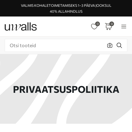
VALMIS KOHALETOIMETAMISEKS 1–3 PÄEVA JOOKSUL
40% ALLAHINDLUS
0
0
PRIVAATSUSPOLIITIKA