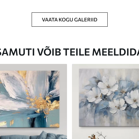
VAATA KOGU GALERIID
Eco-Premium
Hind Alates
23
.00
€
SAMUTI VÕIB TEILE MEELDID