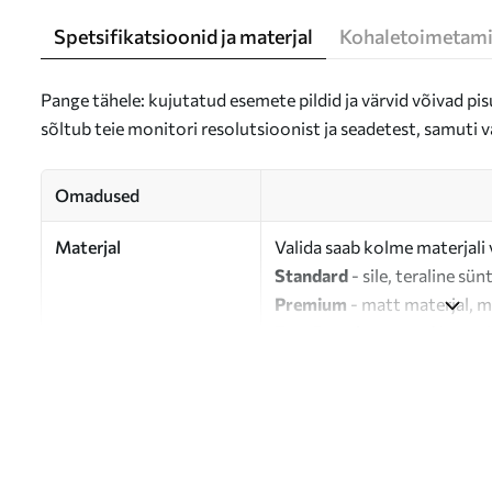
Spetsifikatsioonid ja materjal
Kohaletoimetami
Pange tähele: kujutatud esemete pildid ja värvid võivad pisu
sõltub teie monitori resolutsioonist ja seadetest, samuti v
Omadused
Materjal
Valida saab kolme materjali 
Standard
- sile, teraline sün
Premium
- matt materjal, m
Eco-Premium
- 100% puuvil
Autor
UWALLS
Artikli number
s35382
Lisaks
Võite lisada lakikihti.