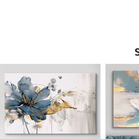
Saadaolevad materjalid
Standard
Premium
Hind Alates
15
.00
€
Hind Alates
19
.00
€