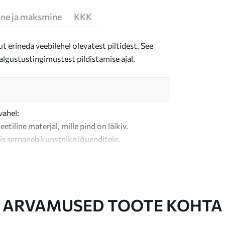
ne ja maksmine
KKK
t erineda veebilehel olevatest piltidest. See
algustustingimustest pildistamise ajal.
vahel:
teetiline materjal, mille pind on läikiv.
is sarnaneb kunstnike lõuenditele.
last valmistatud kvaliteetne lõuend.
ARVAMUSED TOOTE KOHTA