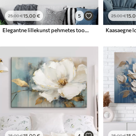
15
.00
€
5
15
.
25
.00
€
25
.00
€
Elegantne lillekunst pehmetes toonides
15
.00
€
4
15
.
25
.00
€
25
.00
€