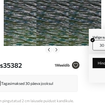
Valige 
30 
Hin
r s35382
1
Meeldib
Tagasimaksed 30 päeva jooksul
n pingutatud 2 cm laiusele puidust kandikule.