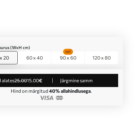
suurus (WxH cm)
HIT
x 20
60 x 40
90 x 60
120 x 80
d alates
25
.00
15
.00
€
Järgmine samm
Hind on märgitud
40% allahindlusega
.