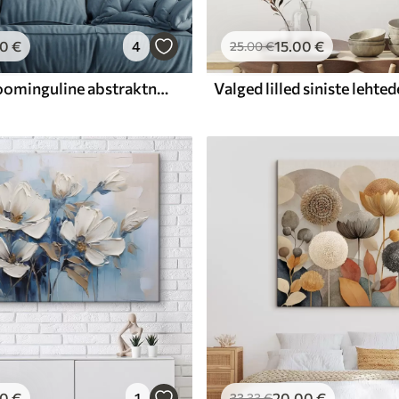
00
€
4
15
.00
€
25
.00
€
Kaasaegne loominguline abstraktne seinakunst
00
€
1
20
.00
€
33
.33
€