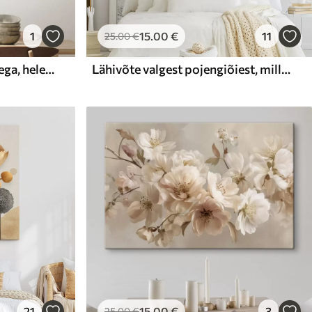
1
15
.00
€
11
25
.00
€
Valged lilled siniste lehtedega, helebeežil taustal, nähtavate pintslitõmmetega
Lähivõte valgest pojengiõiest, mille kroonlehtedel on veepiisad, hägusel taustal
21
15
.00
€
3
25
.00
€