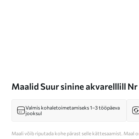
Maalid Suur sinine akvarelllill N
Valmis kohaletoimetamiseks 1–3 tööpäeva
jooksul
Maali võib riputada kohe pärast selle kättesaamist. Maal o