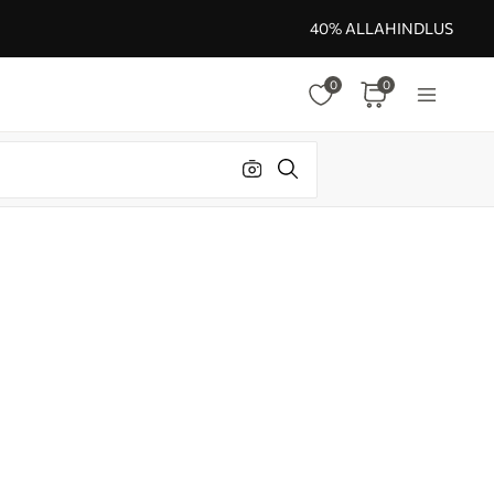
40% ALLAHINDLUS
0
0