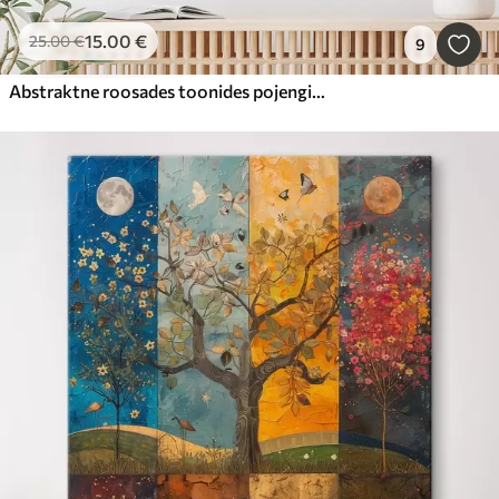
15
.00
€
25
.00
€
9
Abstraktne roosades toonides pojengide kimp