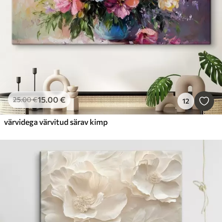
15
.00
€
25
.00
€
12
värvidega värvitud särav kimp