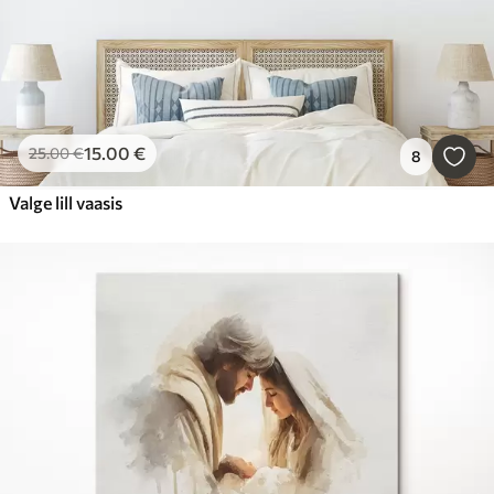
15
.00
€
25
.00
€
8
Valge lill vaasis