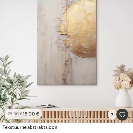
15
.00
€
25
.00
€
7
Tekstuurne abstraktsioon