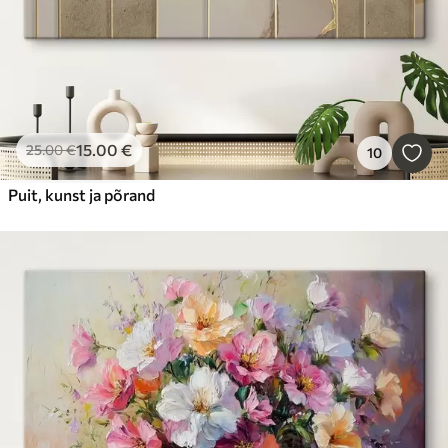
15
.00
€
25
.00
€
10
Puit, kunst ja põrand