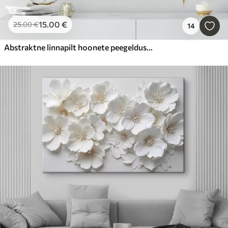
15
.00
€
25
.00
€
14
Abstraktne linnapilt hoonete peegeldustega vees, mis on loodud neutraalsetes toonides ja soojade toonide aktsentidega