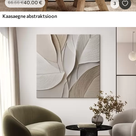
40
.00
€
66
.66
€
3
Kaasaegne abstraktsioon