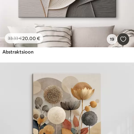
20
.00
€
33
.33
€
19
Abstraktsioon