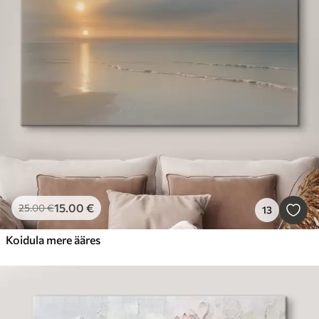
15
.00
€
25
.00
€
13
Koidula mere ääres