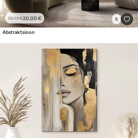
20
.00
€
33
.33
€
5
Abstraktsioon