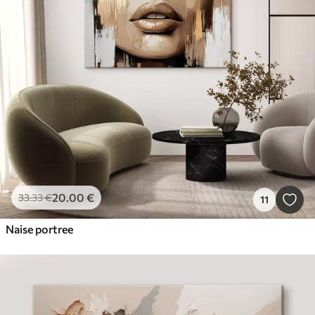
20
.00
€
33
.33
€
11
Naise portree