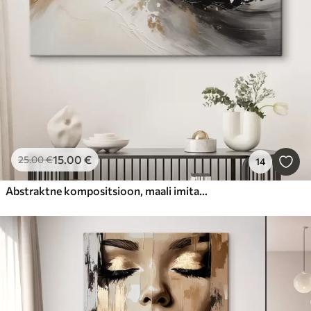
15
.00
€
25
.00
€
14
Abstraktne kompositsioon, maali imitatsioon