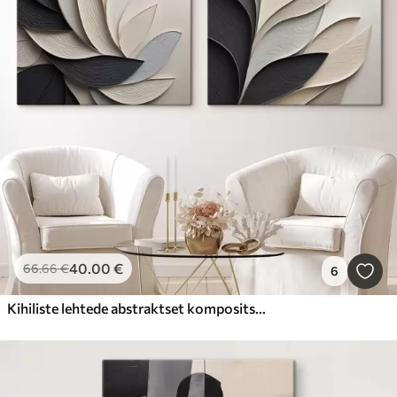
40
.00
€
66
.66
€
6
Kihiliste lehtede abstraktset kompositsiooni, mustades, valgetes ja beežides toonides kõveraid kujundeid, tekstuuriga kunst