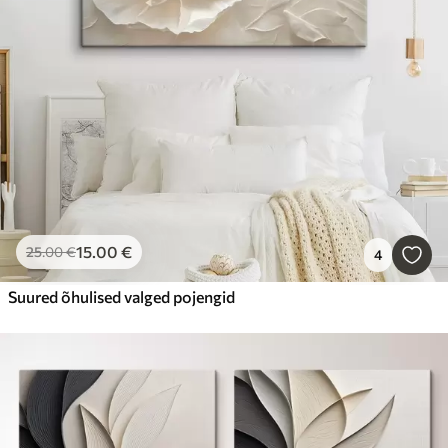
15
.00
€
25
.00
€
4
Suured õhulised valged pojengid