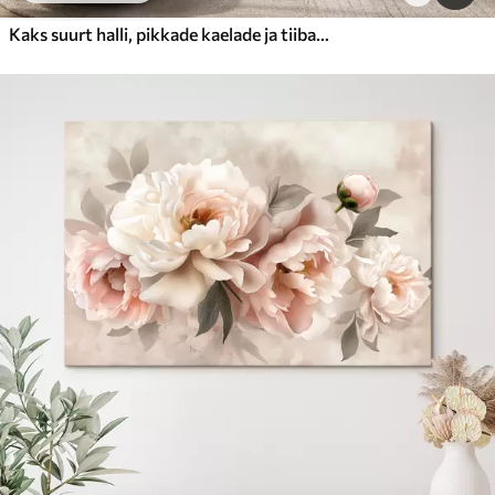
Kaks suurt halli, pikkade kaelade ja tiibadega kraanat, mis seisavad puudest ümbritsetud udujärves