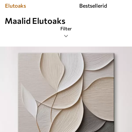
Elutoaks
Bestsellerid
Maalid Elutoaks
Filter
Sildid
Pildi formaat
Maalid Elutoaks
Kõige populaarsemad
Nullida kõik