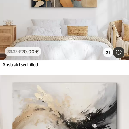
20
.00
€
33
.33
€
21
Abstraktsed lilled