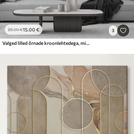
15
.00
€
25
.00
€
3
Valged lilled õrnade kroonlehtedega, mis on paigutatud kauni lillemustriga heledal taustal