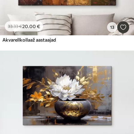
20
.00
€
33
.33
€
13
Akvarellkollaaž aastaajad