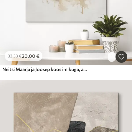
20
.00
€
33
.33
€
1
Neitsi Maarja ja Joosep koos imikuga, akvarellistiilis