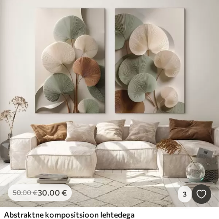
30
.00
€
50
.00
€
3
Abstraktne kompositsioon lehtedega