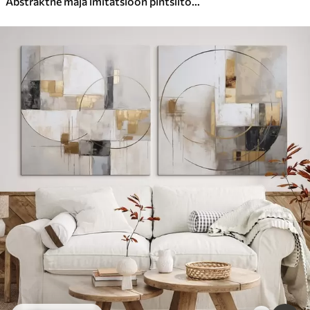
Abstraktne maja imitatsioon pintslitõmme