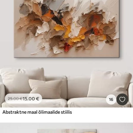
15
.00
€
25
.00
€
16
Abstraktne maal õlimaalide stiilis