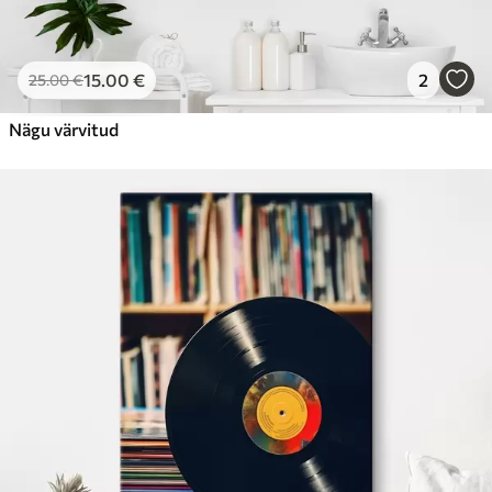
15
.00
€
2
25
.00
€
Nägu värvitud