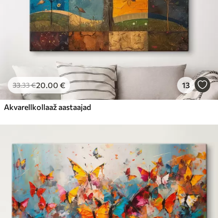
20
.00
€
13
33
.33
€
Akvarellkollaaž aastaajad