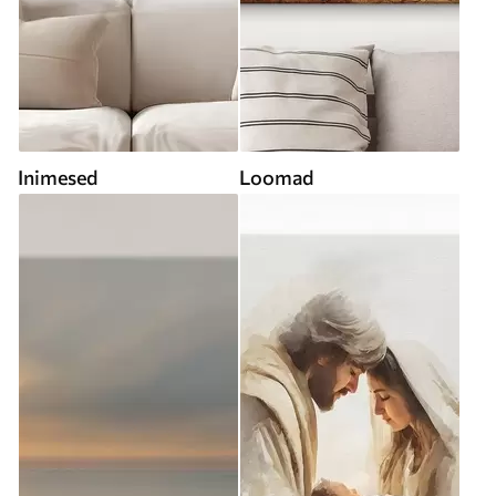
Inimesed
Loomad