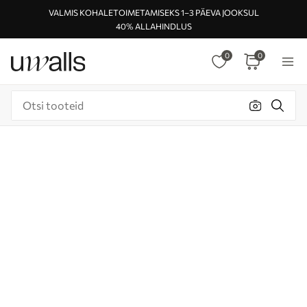
VALMIS KOHALETOIMETAMISEKS 1–3 PÄEVA JOOKSUL
40% ALLAHINDLUS
0
0