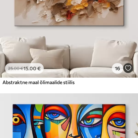
15
.00
€
16
25
.00
€
Abstraktne maal õlimaalide stiilis