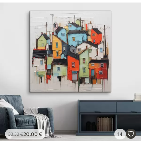
20
.00
€
14
33
.33
€