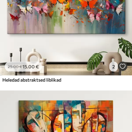
15
.00
€
2
25
.00
€
Heledad abstraktsed liblikad