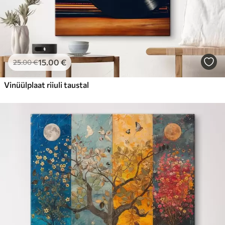
15
.00
€
25
.00
€
Vinüülplaat riiuli taustal