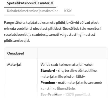
Spetsifikatsioonid ja materjal
Kohaletoimetamine ja maksmine
KKK
Pange tähele: kujutatud esemete pildid ja värvid võivad pisut
erineda veebilehel olevatest piltidest. See sõltub teie monitori
resolutsioonist ja seadetest, samuti valgustustingimustest
pildistamise ajal.
Omadused
Materjal
Valida saab kolme materjali vahel:
Standard
- sile, teraline sünteetiline
materjal, mille pind on läikiv.
Premium
- matt materjal, mis sarnaneb
kunstnike lõuenditele.
Eco-Premium
- 100% puuvillast
valmistatud kvaliteetne lõuend.
Autor
UWALLS