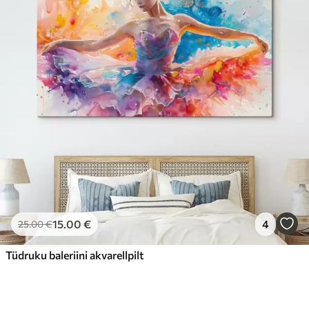
15
.00
€
4
25
.00
€
Tüdruku baleriini akvarellpilt