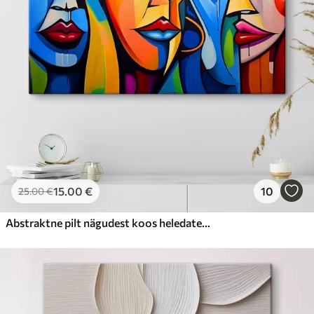
15
.00
€
10
25
.00
€
Abstraktne pilt nägudest koos heledate geomeetriliste kujunditega