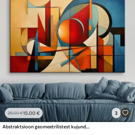
15
.00
€
3
25
.00
€
Abstraktsioon geomeetrilistest kujunditest