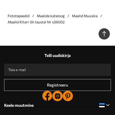
Fototapeedid
Maalide kataloog
Maalid Muusika
Maalid Kitarr õli taustal Nr s39002
Telli uudiskirja
Registreeru
Keele muutmine