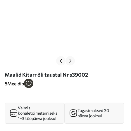
Maalid Kitarr õli taustal Nr s39002
5
Meeldib
Valmis
Tagasimaksed 30
kohaletoimetamiseks
päeva jooksul
1–3 tööpäeva jooksul