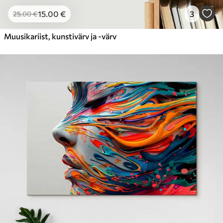
15
.00
€
3
25
.00
€
Muusikariist, kunstivärv ja -värv