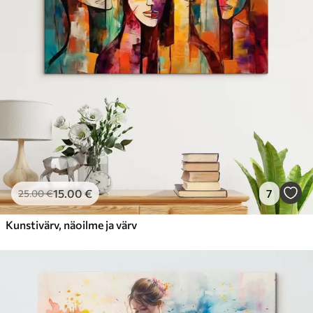
15
.00
€
7
25
.00
€
Kunstivärv, näoilme ja värv