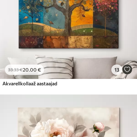
20
.00
€
13
33
.33
€
Akvarellkollaaž aastaajad