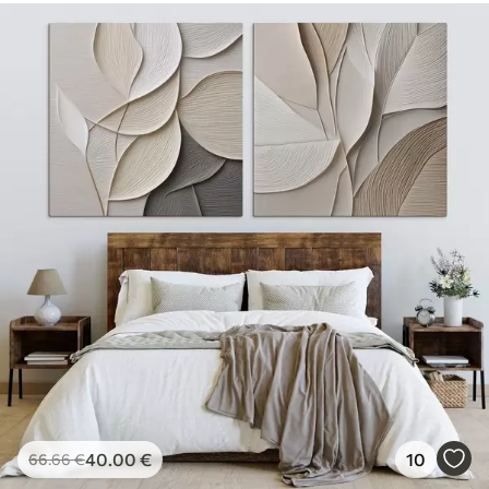
40
.00
€
10
66
.66
€