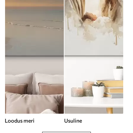
Loodus meri
Usuline