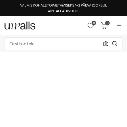
VALMIS KOHALETOIMETAMISEKS 1–3 PÄEVA JOOKSUL
40% ALLAHINDLUS
0
0