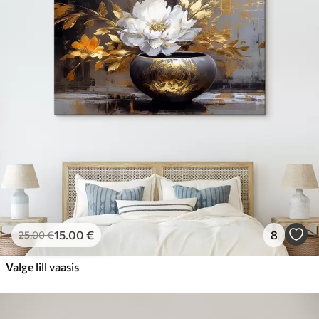
15
.00
€
8
25
.00
€
Valge lill vaasis