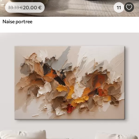
20
.00
€
11
33
.33
€
Naise portree