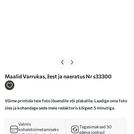
Maalid Varrukas, žest ja naeratus Nr s33300
Võime printida teie foto lõuendile või plakatile. Laadige oma foto
üles ja kohandage seda meie redaktoris kõigest 5 minutiga.
Valmis
Tagasimaksed 30
kohaletoimetamiseks
päeva jooksul