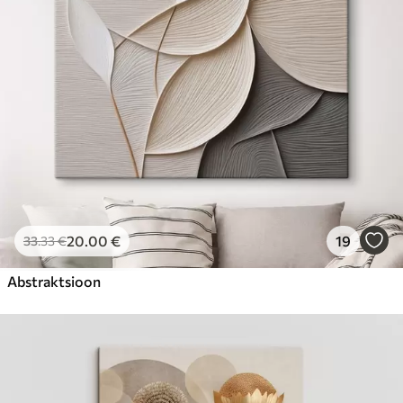
20
.00
€
19
33
.33
€
Abstraktsioon