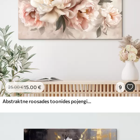
15
.00
€
9
25
.00
€
Abstraktne roosades toonides pojengide kimp