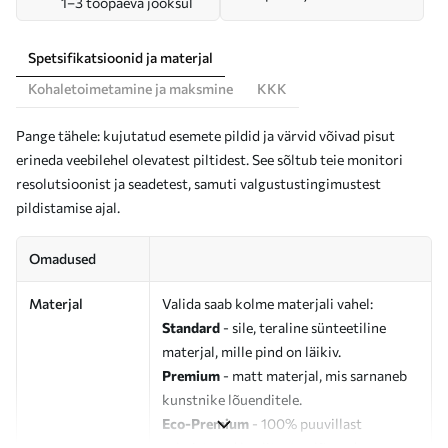
1–3 tööpäeva jooksul
Spetsifikatsioonid ja materjal
Kohaletoimetamine ja maksmine
KKK
Pange tähele: kujutatud esemete pildid ja värvid võivad pisut
erineda veebilehel olevatest piltidest. See sõltub teie monitori
resolutsioonist ja seadetest, samuti valgustustingimustest
pildistamise ajal.
Omadused
Materjal
Valida saab kolme materjali vahel:
Standard
- sile, teraline sünteetiline
materjal, mille pind on läikiv.
Premium
- matt materjal, mis sarnaneb
kunstnike lõuenditele.
Eco-Premium
- 100% puuvillast
valmistatud kvaliteetne lõuend.