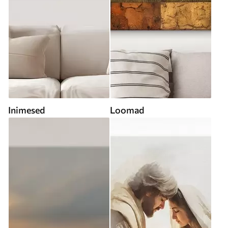
Inimesed
Loomad