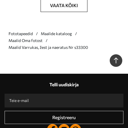
VAATA KÕIKI
Fototapeedid
Maalide kataloog
Maalid Oma fotost
Maalid Varrukas, žest ja naeratus Nr s33300
Telli uudiskirja
Registreeru