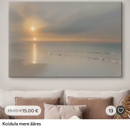
15
.00
€
13
25
.00
€
Koidula mere ääres