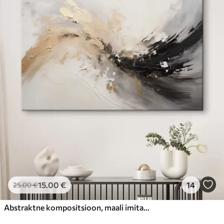
15
.00
€
14
25
.00
€
Abstraktne kompositsioon, maali imitatsioon