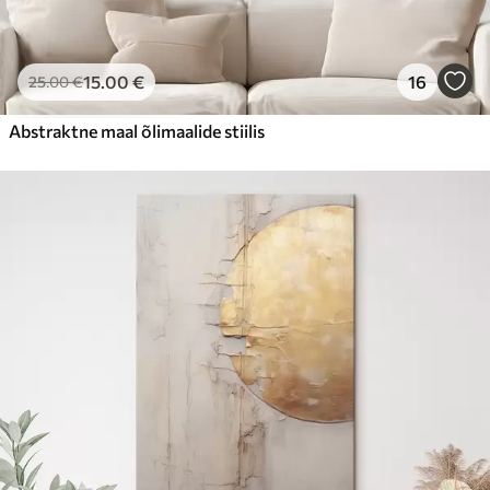
15
.00
€
16
25
.00
€
Abstraktne maal õlimaalide stiilis