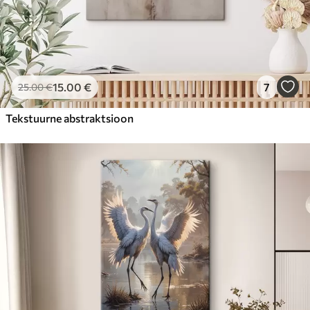
15
.00
€
7
25
.00
€
Tekstuurne abstraktsioon