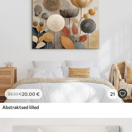
20
.00
€
21
33
.33
€
Abstraktsed lilled