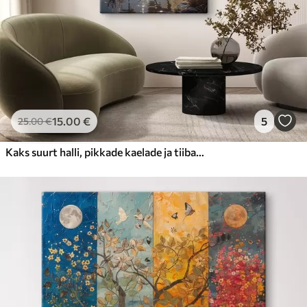
15
.00
€
5
25
.00
€
Kaks suurt halli, pikkade kaelade ja tiibadega kraanat, mis seisavad puudest ümbritsetud udujärves