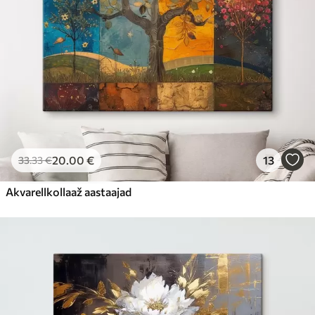
20
.00
€
13
33
.33
€
Akvarellkollaaž aastaajad