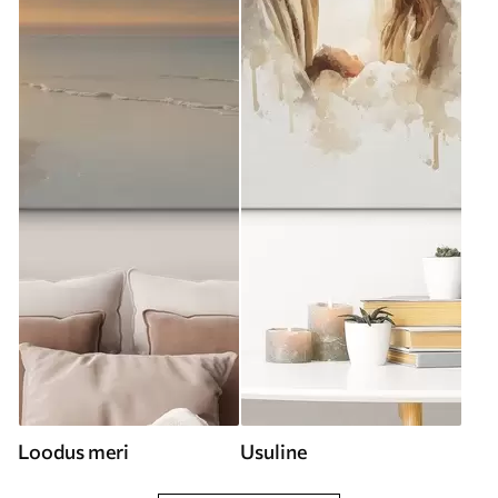
Loodus meri
Usuline