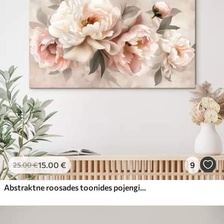
15
.00
€
9
25
.00
€
Abstraktne roosades toonides pojengide kimp