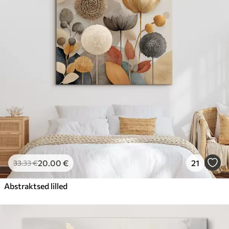
20
.00
€
21
33
.33
€
Abstraktsed lilled