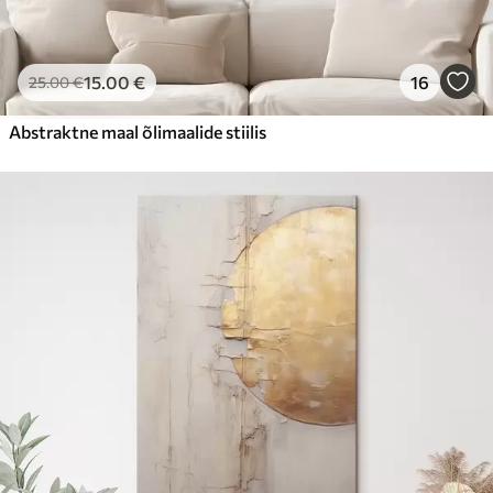
15
.00
€
16
25
.00
€
Abstraktne maal õlimaalide stiilis