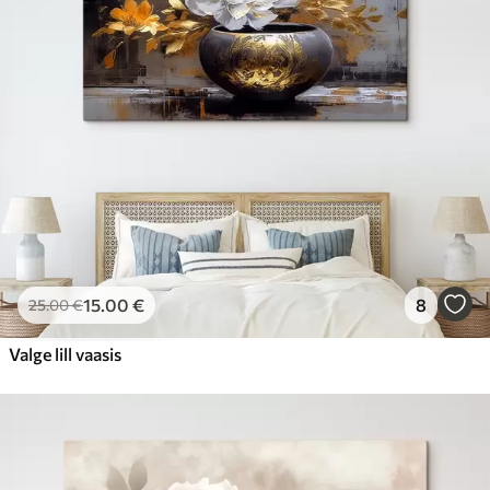
15
.00
€
8
25
.00
€
Valge lill vaasis