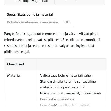
1–3 tööpäeva jooksul
Spetsifikatsioonid ja materjal
Kohaletoimetamine ja maksmine
KKK
Pange tähele: kujutatud esemete pildid ja värvid võivad pisut
erineda veebilehel olevatest piltidest. See sõltub teie monitori
resolutsioonist ja seadetest, samuti valgustustingimustest
pildistamise ajal.
Omadused
Materjal
Valida saab kolme materjali vahel:
Standard
- sile, teraline sünteetiline
materjal, mille pind on läikiv.
Premium
- matt materjal, mis sarnaneb
kunstnike lõuenditele.
Eco-Premium
- 100% puuvillast
valmistatud kvaliteetne lõuend.