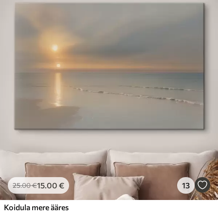
15
.00
€
13
25
.00
€
Koidula mere ääres