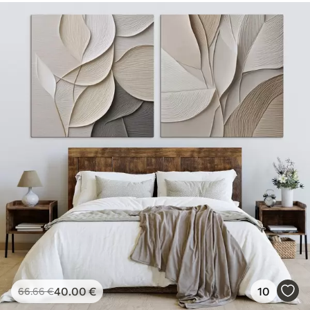
40
.00
€
10
66
.66
€