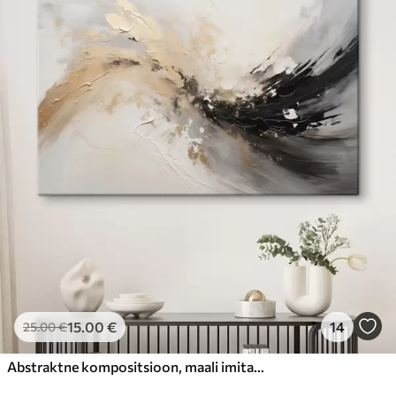
15
.00
€
14
25
.00
€
Abstraktne kompositsioon, maali imitatsioon