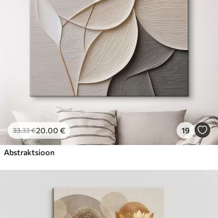
20
.00
€
19
33
.33
€
Abstraktsioon