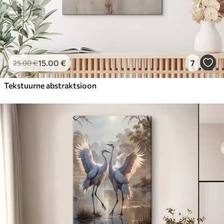
15
.00
€
7
25
.00
€
Tekstuurne abstraktsioon