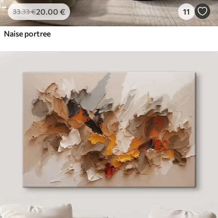
20
.00
€
11
33
.33
€
Naise portree