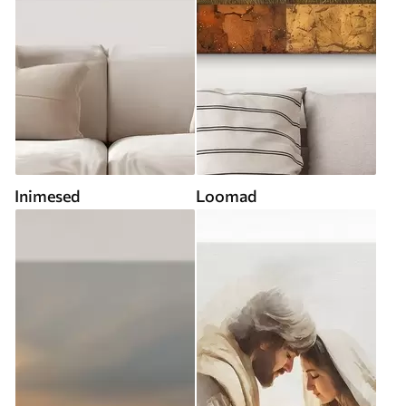
Inimesed
Loomad