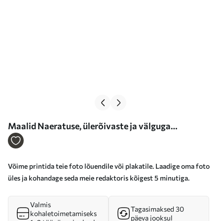
Maalid Naeratuse, ülerõivaste ja välguga
pildistamine Nr s33242
Võime printida teie foto lõuendile või plakatile. Laadige oma foto
üles ja kohandage seda meie redaktoris kõigest 5 minutiga.
Valmis
Tagasimaksed 30
kohaletoimetamiseks
päeva jooksul