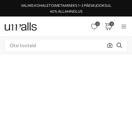
VALMIS KOHALETOIMETAMISEKS 1–3 PÄEVA JOOKSUL
40% ALLAHINDLUS
0
0