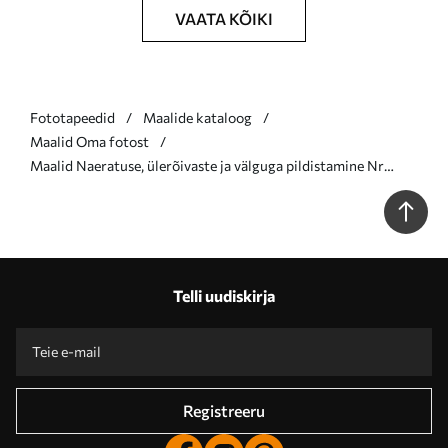
VAATA KÕIKI
Fototapeedid
Maalide kataloog
Maalid Oma fotost
Maalid Naeratuse, ülerõivaste ja välguga pildistamine Nr
s33242
Telli uudiskirja
Registreeru