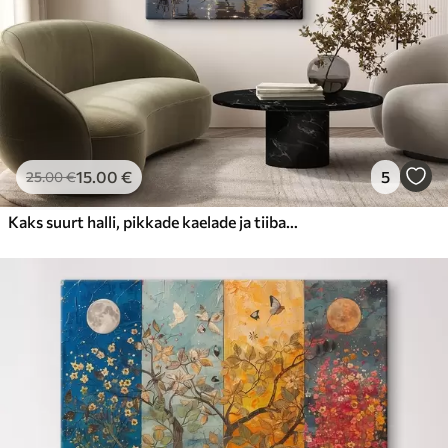
15
.00
€
5
25
.00
€
Kaks suurt halli, pikkade kaelade ja tiibadega kraanat, mis seisavad puudest ümbritsetud udujärves