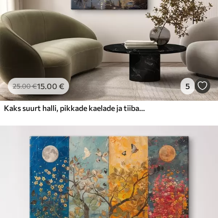
15
.00
€
5
25
.00
€
Kaks suurt halli, pikkade kaelade ja tiibadega kraanat, mis seisavad puudest ümbritsetud udujärves