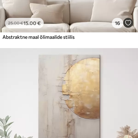
15
.00
€
16
25
.00
€
Abstraktne maal õlimaalide stiilis