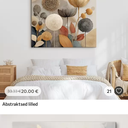
20
.00
€
21
33
.33
€
Abstraktsed lilled