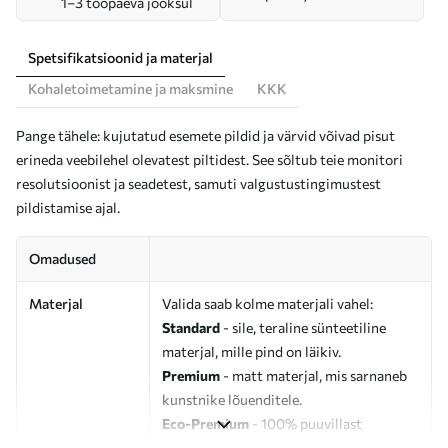
1–3 tööpäeva jooksul
Spetsifikatsioonid ja materjal
Kohaletoimetamine ja maksmine
KKK
Pange tähele: kujutatud esemete pildid ja värvid võivad pisut
erineda veebilehel olevatest piltidest. See sõltub teie monitori
resolutsioonist ja seadetest, samuti valgustustingimustest
pildistamise ajal.
Omadused
Materjal
Valida saab kolme materjali vahel:
Standard
- sile, teraline sünteetiline
materjal, mille pind on läikiv.
Premium
- matt materjal, mis sarnaneb
kunstnike lõuenditele.
Eco-Premium
- 100% puuvillast
valmistatud kvaliteetne lõuend.