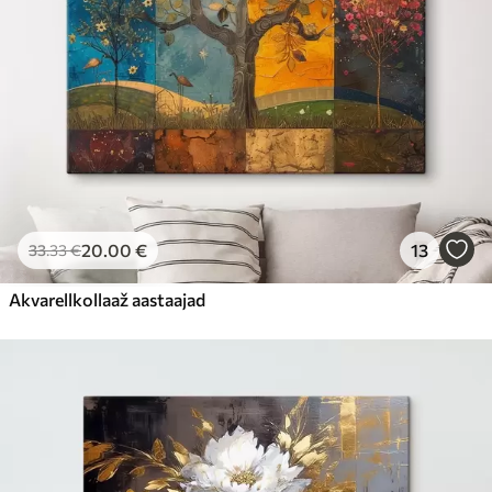
20
.00
€
13
33
.33
€
Akvarellkollaaž aastaajad