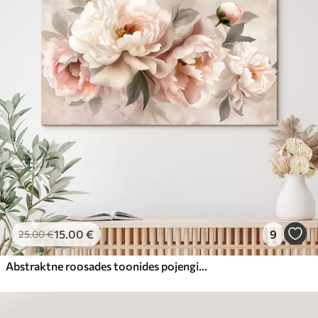
15
.00
€
9
25
.00
€
Abstraktne roosades toonides pojengide kimp