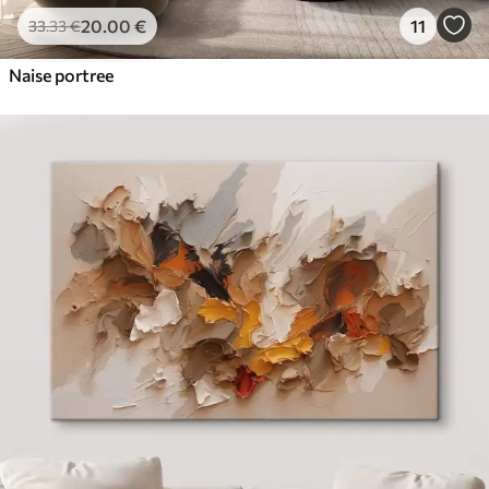
20
.00
€
11
33
.33
€
Naise portree