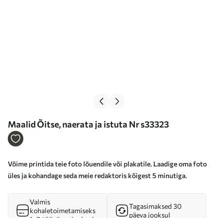
Maalid Õitse, naerata ja istuta Nr s33323
Võime printida teie foto lõuendile või plakatile. Laadige oma foto
üles ja kohandage seda meie redaktoris kõigest 5 minutiga.
Valmis
Tagasimaksed 30
kohaletoimetamiseks
päeva jooksul