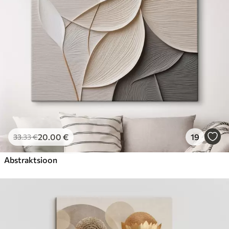
20
.00
€
19
33
.33
€
Abstraktsioon