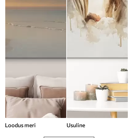
Loodus meri
Usuline