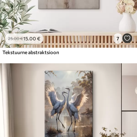
15
.00
€
7
25
.00
€
Tekstuurne abstraktsioon