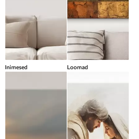
Inimesed
Loomad