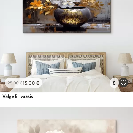
15
.00
€
8
25
.00
€
Valge lill vaasis