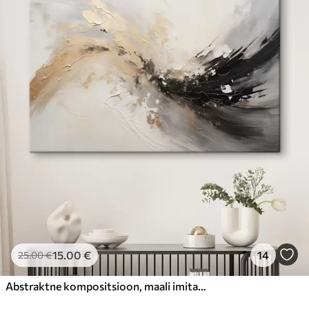
15
.00
€
14
25
.00
€
Abstraktne kompositsioon, maali imitatsioon