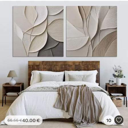
40
.00
€
10
66
.66
€