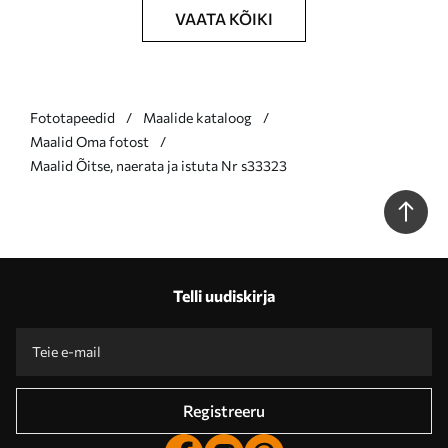
VAATA KÕIKI
Fototapeedid
Maalide kataloog
Maalid Oma fotost
Maalid Õitse, naerata ja istuta Nr s33323
Telli uudiskirja
Registreeru