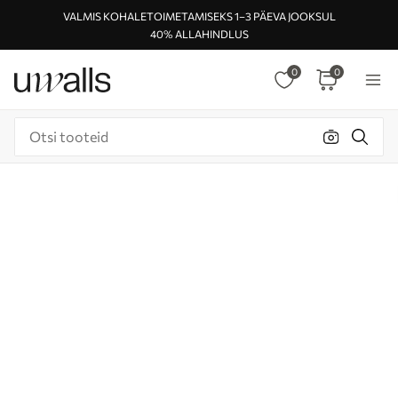
VALMIS KOHALETOIMETAMISEKS 1–3 PÄEVA JOOKSUL
40% ALLAHINDLUS
0
0