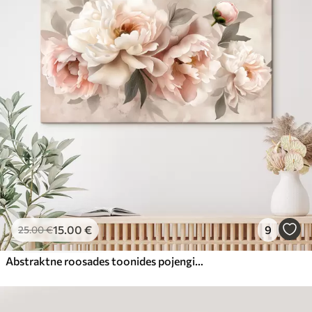
15
.00
€
9
25
.00
€
Abstraktne roosades toonides pojengide kimp