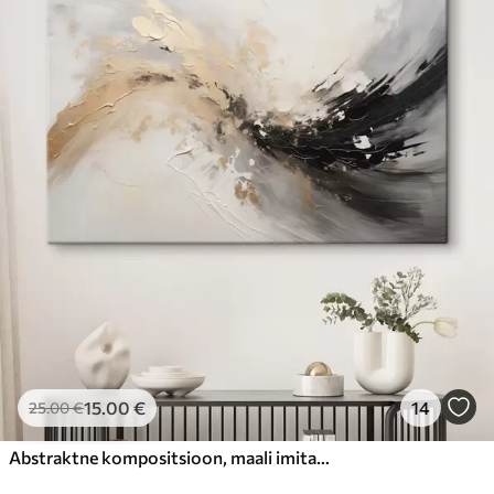
15
.00
€
14
25
.00
€
Abstraktne kompositsioon, maali imitatsioon