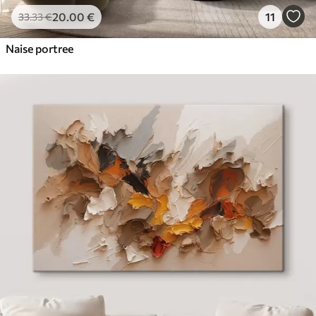
20
.00
€
11
33
.33
€
Naise portree