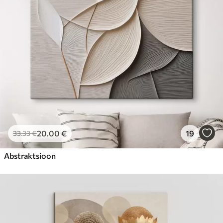
20
.00
€
19
33
.33
€
Abstraktsioon