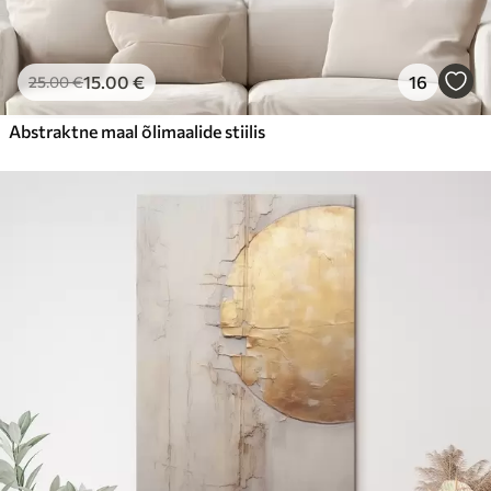
15
.00
€
16
25
.00
€
Abstraktne maal õlimaalide stiilis