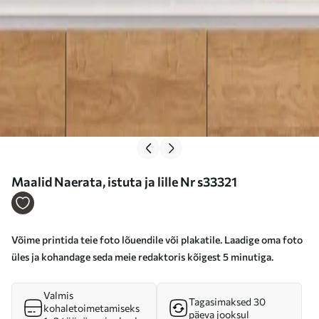
Maalid Naerata, istuta ja lille Nr s33321
Võime printida teie foto lõuendile või plakatile. Laadige oma foto
üles ja kohandage seda meie redaktoris kõigest 5 minutiga.
Valmis
Tagasimaksed 30
kohaletoimetamiseks
päeva jooksul