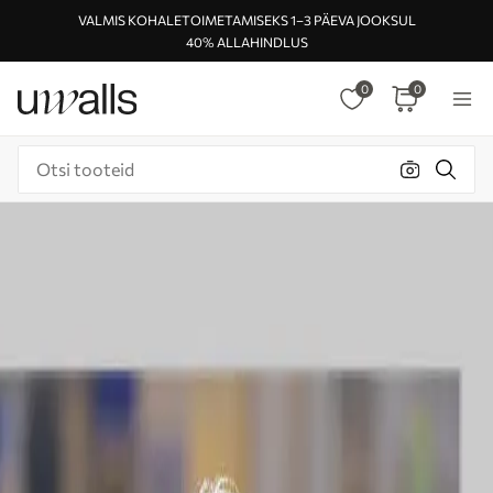
VALMIS KOHALETOIMETAMISEKS 1–3 PÄEVA JOOKSUL
40% ALLAHINDLUS
0
0