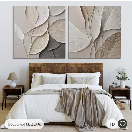
40
.00
€
10
66
.66
€