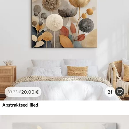
20
.00
€
21
33
.33
€
Abstraktsed lilled