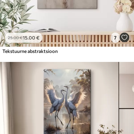
15
.00
€
7
25
.00
€
Tekstuurne abstraktsioon