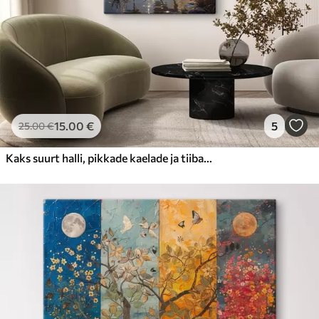
15
.00
€
5
25
.00
€
Kaks suurt halli, pikkade kaelade ja tiibadega kraanat, mis seisavad puudest ümbritsetud udujärves