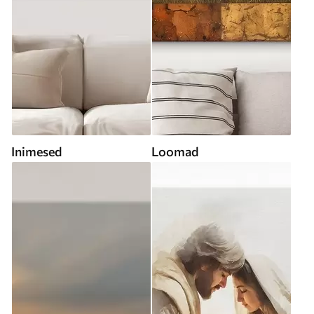
Inimesed
Loomad