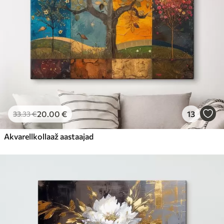
20
.00
€
13
33
.33
€
Akvarellkollaaž aastaajad