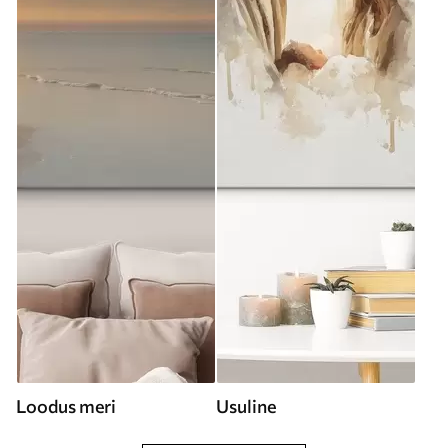
Loodus meri
Usuline