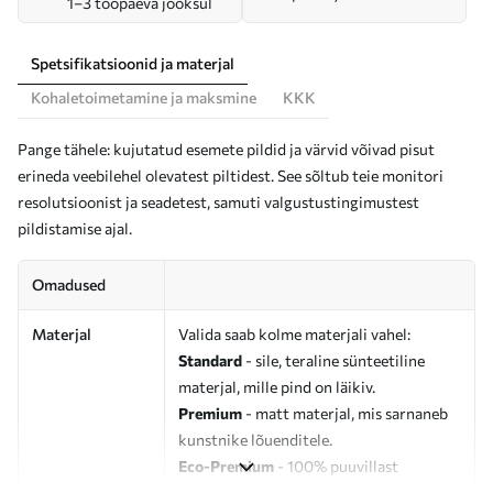
1–3 tööpäeva jooksul
Spetsifikatsioonid ja materjal
Kohaletoimetamine ja maksmine
KKK
Pange tähele: kujutatud esemete pildid ja värvid võivad pisut
erineda veebilehel olevatest piltidest. See sõltub teie monitori
resolutsioonist ja seadetest, samuti valgustustingimustest
pildistamise ajal.
Omadused
Materjal
Valida saab kolme materjali vahel:
Standard
- sile, teraline sünteetiline
materjal, mille pind on läikiv.
Premium
- matt materjal, mis sarnaneb
kunstnike lõuenditele.
Eco-Premium
- 100% puuvillast
valmistatud kvaliteetne lõuend.