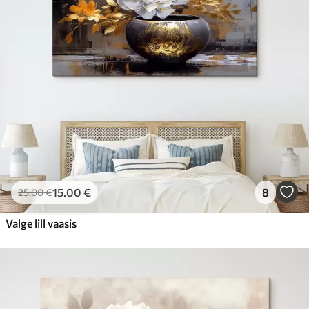
15
.00
€
8
25
.00
€
Valge lill vaasis