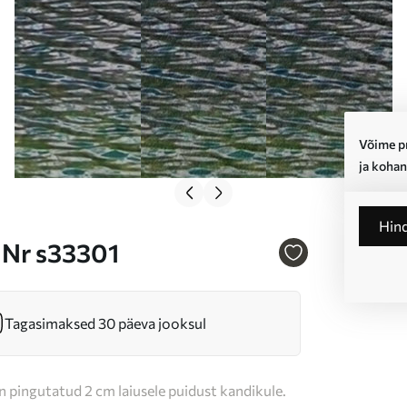
Võime pr
ja kohan
Hin
 Nr s33301
Tagasimaksed 30 päeva jooksul
n pingutatud 2 cm laiusele puidust kandikule.