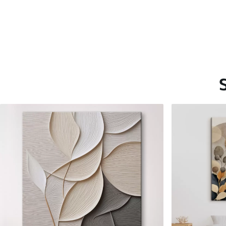
Saadaolevad materjalid
Standard
Premium
Hind Alates
15
.00
€
Hind Alates
19
.00
€