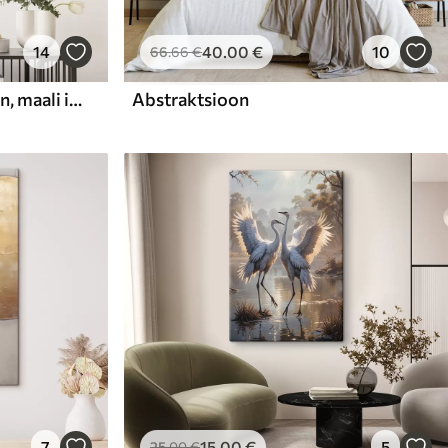
14
40
.00
€
10
66
.66
€
Abstraktne kompositsioon, maali imitatsioon
Abstraktsioon
7
15
.00
€
5
25
.00
€