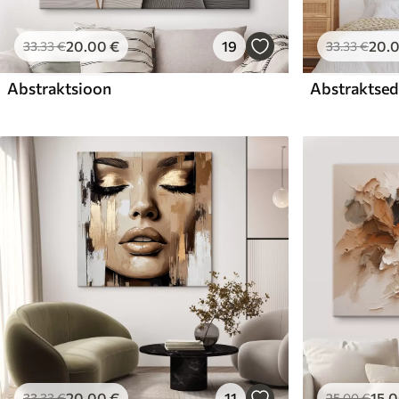
20
.00
€
19
20
.
33
.33
€
33
.33
€
Abstraktsioon
Abstraktsed 
20
.00
€
11
15
.
33
.33
€
25
.00
€