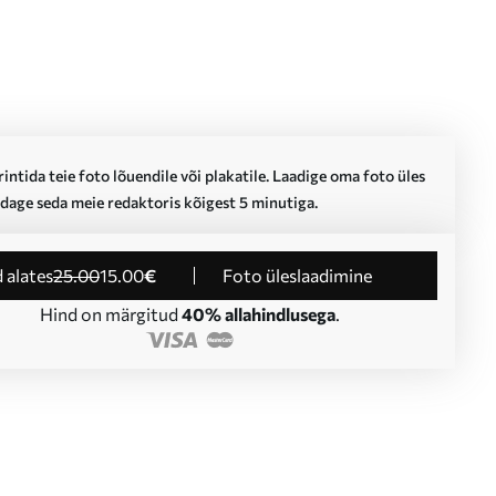
intida teie foto lõuendile või plakatile. Laadige oma foto üles
dage seda meie redaktoris kõigest 5 minutiga.
d alates
25
.00
15
.00
€
Foto üleslaadimine
Hind on märgitud
40% allahindlusega
.