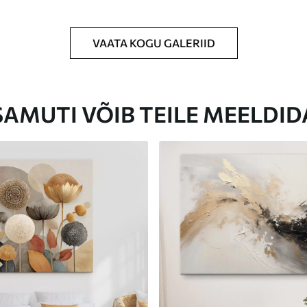
VAATA KOGU GALERIID
Eco-Premium
Hind Alates
23
.00
€
SAMUTI VÕIB TEILE MEELDID