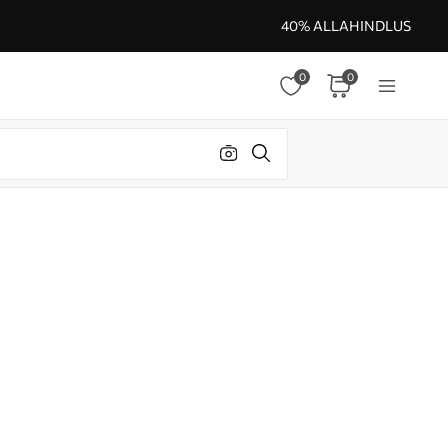
40% ALLAHINDLUS
0
0