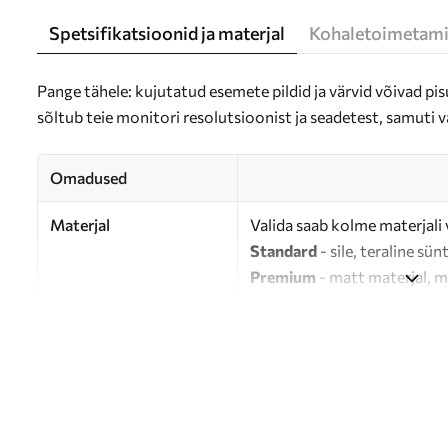
Spetsifikatsioonid ja materjal
Kohaletoimetami
Pange tähele: kujutatud esemete pildid ja värvid võivad pisu
sõltub teie monitori resolutsioonist ja seadetest, samuti v
Omadused
Materjal
Valida saab kolme materjali 
Standard
- sile, teraline sün
Premium
- matt materjal, m
Eco-Premium
- 100% puuvil
Autor
UWALLS
Artikli number
s33301
Lisaks
Võite lisada lakikihti.