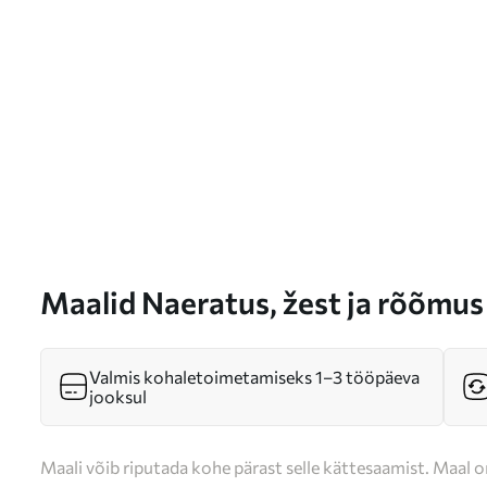
Maalid Naeratus, žest ja rõõmus
Valmis kohaletoimetamiseks 1–3 tööpäeva
jooksul
Maali võib riputada kohe pärast selle kättesaamist. Maal o