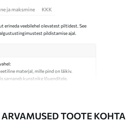
ne ja maksmine
KKK
t erineda veebilehel olevatest piltidest. See
algustustingimustest pildistamise ajal.
vahel:
teetiline materjal, mille pind on läikiv.
is sarnaneb kunstnike lõuenditele.
last valmistatud kvaliteetne lõuend.
ARVAMUSED TOOTE KOHTA