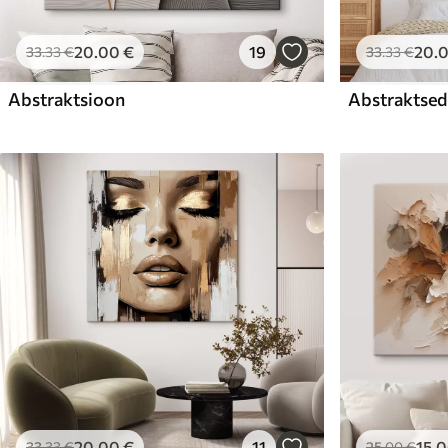
20
.00
€
19
20
.
33
.33
€
33
.33
€
Abstraktsioon
Abstraktsed 
20
.00
€
11
15
.
33
.33
€
25
.00
€