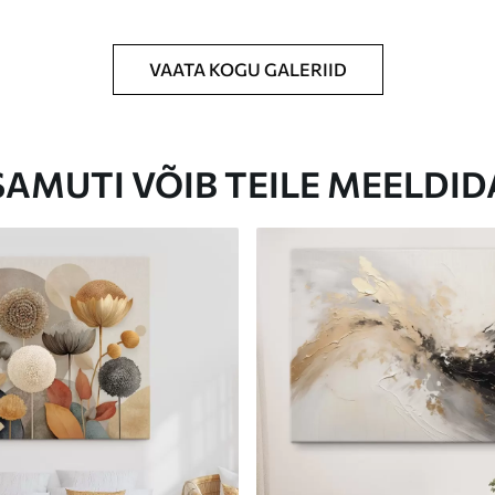
VAATA KOGU GALERIID
Eco-Premium
Hind Alates
23
.00
€
SAMUTI VÕIB TEILE MEELDID