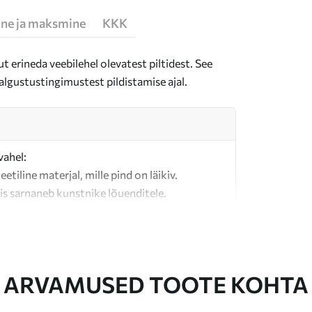
ne ja maksmine
KKK
t erineda veebilehel olevatest piltidest. See
algustustingimustest pildistamise ajal.
vahel:
teetiline materjal, mille pind on läikiv.
is sarnaneb kunstnike lõuenditele.
last valmistatud kvaliteetne lõuend.
ARVAMUSED TOOTE KOHTA