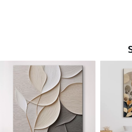
Saadaolevad materjalid
Standard
Premium
Hind Alates
15
.00
€
Hind Alates
19
.00
€