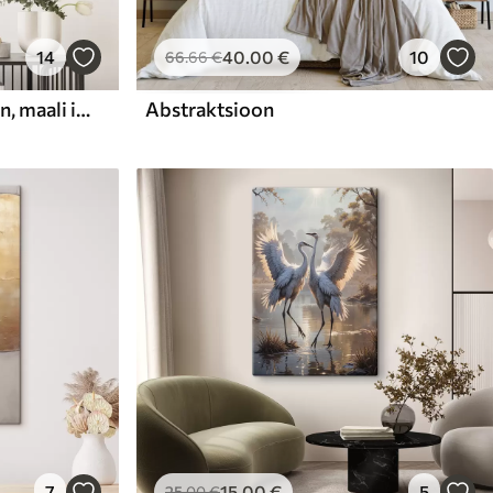
14
40
.00
€
10
66
.66
€
Abstraktne kompositsioon, maali imitatsioon
Abstraktsioon
7
15
.00
€
5
25
.00
€