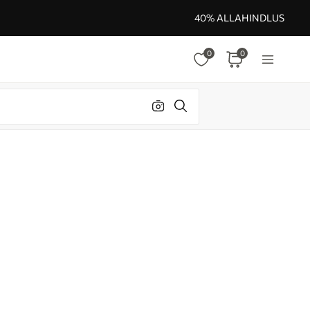
40% ALLAHINDLUS
0
0