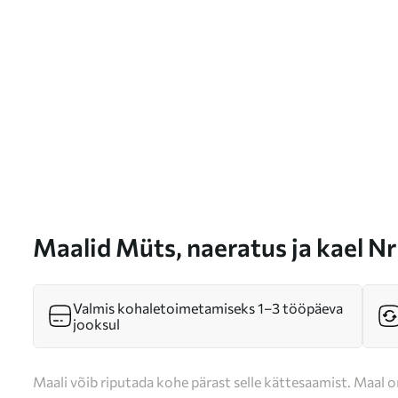
Maalid Müts, naeratus ja kael N
Valmis kohaletoimetamiseks 1–3 tööpäeva
jooksul
Maali võib riputada kohe pärast selle kättesaamist. Maal o