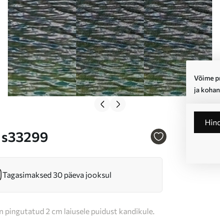
Võime pr
ja kohan
Hin
r s33299
Tagasimaksed 30 päeva jooksul
n pingutatud 2 cm laiusele puidust kandikule.