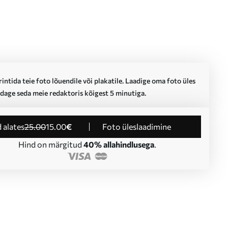
intida teie foto lõuendile või plakatile. Laadige oma foto üles
dage seda meie redaktoris kõigest 5 minutiga.
d alates
25
.00
15
.00
€
Foto üleslaadimine
Hind on märgitud
40% allahindlusega
.