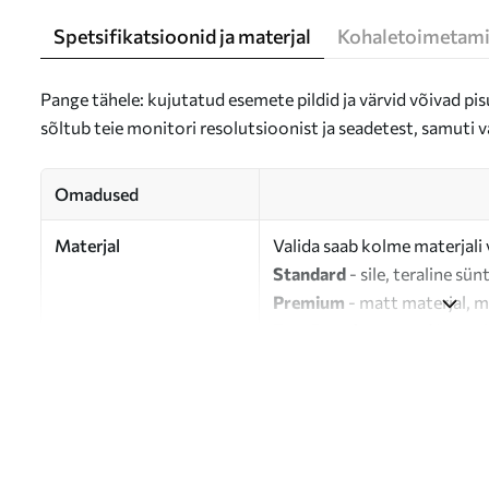
Spetsifikatsioonid ja materjal
Kohaletoimetami
Pange tähele: kujutatud esemete pildid ja värvid võivad pisu
sõltub teie monitori resolutsioonist ja seadetest, samuti v
Omadused
Materjal
Valida saab kolme materjali 
Standard
- sile, teraline sün
Premium
- matt materjal, m
Eco-Premium
- 100% puuvil
Autor
UWALLS
Artikli number
s33299
Lisaks
Võite lisada lakikihti.