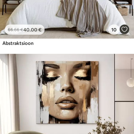
40
.00
€
10
66
.66
€
Abstraktsioon