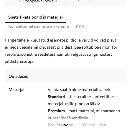
1–3 tööpäeva jooksul
Spetsifikatsioonid ja materjal
Kohaletoimetamine ja maksmine
KKK
Pange tähele: kujutatud esemete pildid ja värvid võivad pisut
erineda veebilehel olevatest piltidest. See sõltub teie monitori
resolutsioonist ja seadetest, samuti valgustustingimustest
pildistamise ajal.
Omadused
Materjal
Valida saab kolme materjali vahel:
Standard
- sile, teraline sünteetiline
materjal, mille pind on läikiv.
Premium
- matt materjal, mis sarnaneb
kunstnike lõuenditele.
Eco-Premium
- 100% puuvillast
valmistatud kvaliteetne lõuend.