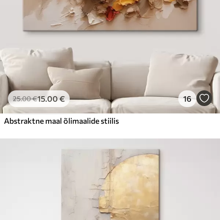
15
.00
€
16
25
.00
€
Abstraktne maal õlimaalide stiilis