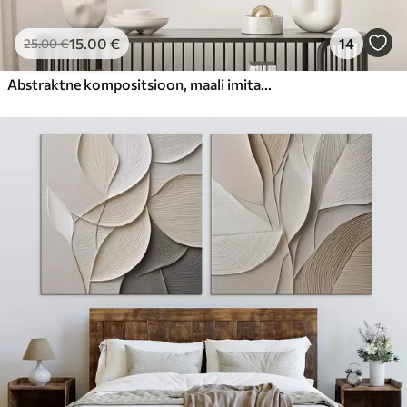
15
.00
€
14
25
.00
€
Abstraktne kompositsioon, maali imitatsioon