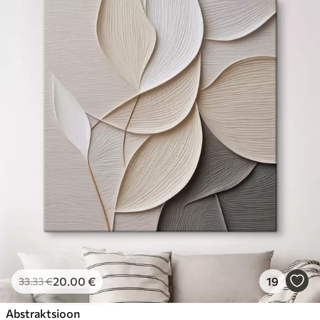
20
.00
€
19
33
.33
€
Abstraktsioon