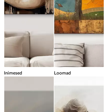
Inimesed
Loomad