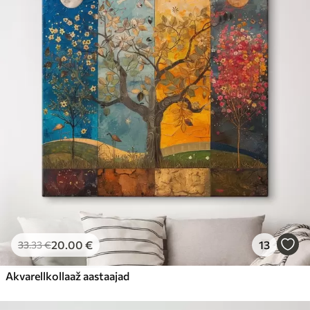
20
.00
€
13
33
.33
€
Akvarellkollaaž aastaajad