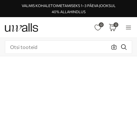
VALMIS KOHALETOIMETAMISEKS 1–3 PÄEVA JOOKSUL
40% ALLAHINDLUS
0
0