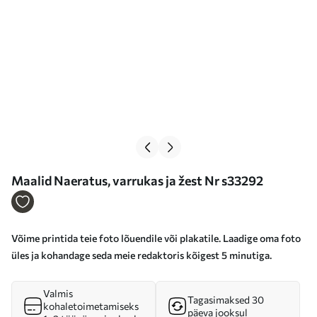
Maalid Naeratus, varrukas ja žest Nr s33292
Võime printida teie foto lõuendile või plakatile. Laadige oma foto
üles ja kohandage seda meie redaktoris kõigest 5 minutiga.
Valmis
Tagasimaksed 30
kohaletoimetamiseks
päeva jooksul