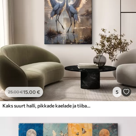
15
.00
€
5
25
.00
€
Kaks suurt halli, pikkade kaelade ja tiibadega kraanat, mis seisavad puudest ümbritsetud udujärves