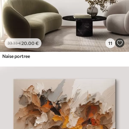
20
.00
€
11
33
.33
€
Naise portree