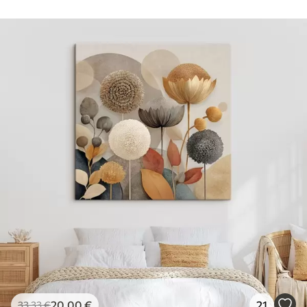
20
.00
€
21
33
.33
€