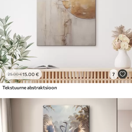
15
.00
€
7
25
.00
€
Tekstuurne abstraktsioon