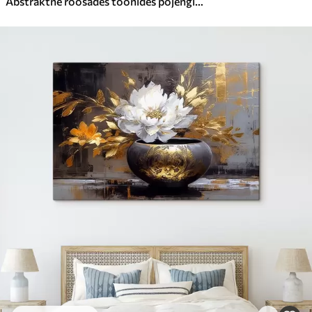
Abstraktne roosades toonides pojengide kimp