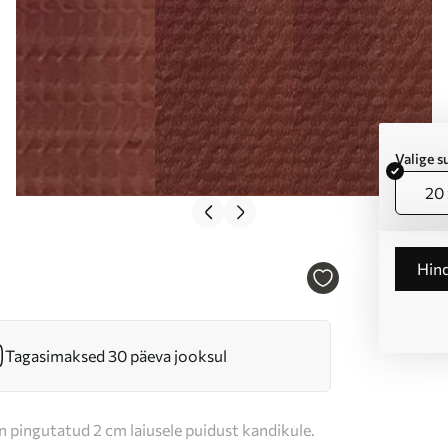
Valige 
20 
Hin
Tagasimaksed 30 päeva jooksul
n pingutatud 2 cm laiusele puidust kandikule.