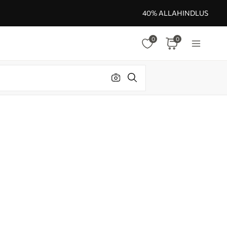
40% ALLAHINDLUS
0
0