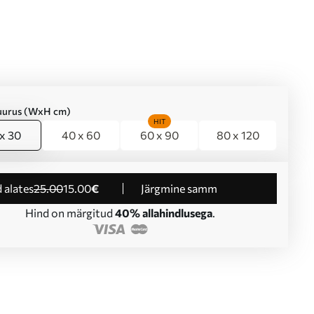
suurus (WxH cm)
HIT
x 30
40 x 60
60 x 90
80 x 120
d alates
25
.00
15
.00
€
Järgmine samm
Hind on märgitud
40% allahindlusega
.