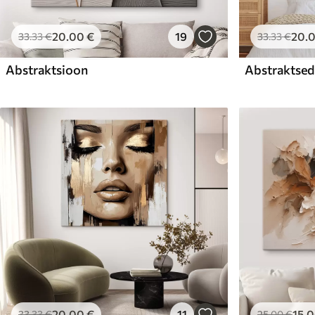
20
.00
€
19
20
.
33
.33
€
33
.33
€
Abstraktsioon
Abstraktsed 
20
.00
€
11
15
.
33
.33
€
25
.00
€