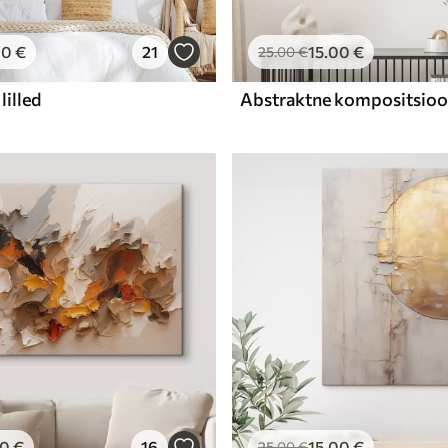
00
€
21
15
.00
€
25
.00
€
lilled
00
€
16
15
.00
€
25
.00
€