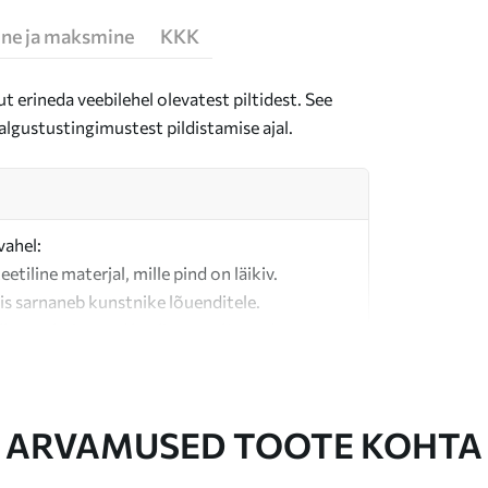
ne ja maksmine
KKK
t erineda veebilehel olevatest piltidest. See
algustustingimustest pildistamise ajal.
vahel:
teetiline materjal, mille pind on läikiv.
is sarnaneb kunstnike lõuenditele.
last valmistatud kvaliteetne lõuend.
ARVAMUSED TOOTE KOHTA