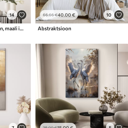
14
40
.00
€
10
66
.66
€
Abstraktne kompositsioon, maali imitatsioon
Abstraktsioon
7
15
.00
€
5
25
.00
€