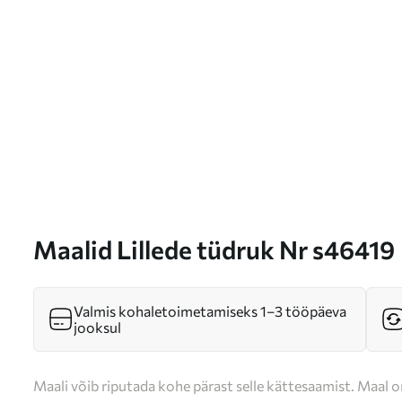
Maalid Lillede tüdruk Nr s46419
Valmis kohaletoimetamiseks 1–3 tööpäeva
jooksul
Maali võib riputada kohe pärast selle kättesaamist. Maal o