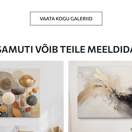
VAATA KOGU GALERIID
Eco-Premium
Hind Alates
23
.00
€
SAMUTI VÕIB TEILE MEELDID