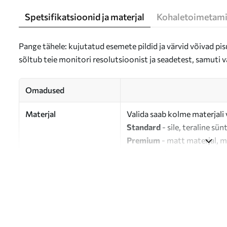
Spetsifikatsioonid ja materjal
Kohaletoimetami
Pange tähele: kujutatud esemete pildid ja värvid võivad pisu
sõltub teie monitori resolutsioonist ja seadetest, samuti v
Omadused
Materjal
Valida saab kolme materjali 
Standard
- sile, teraline sün
Premium
- matt materjal, m
Eco-Premium
- 100% puuvil
Autor
UWALLS
Artikli number
s46419
Lisaks
Võite lisada lakikihti.