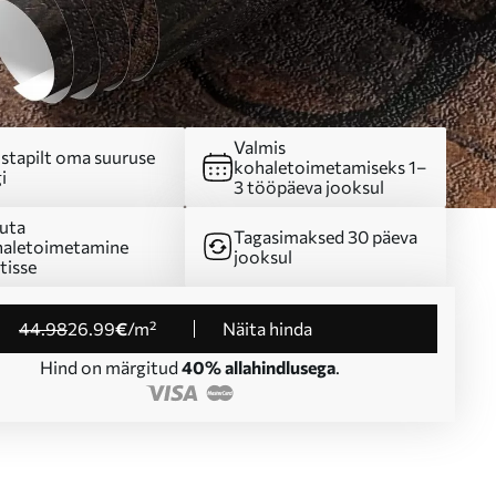
Valmis
stapilt oma suuruse
kohaletoimetamiseks 1–
i
3 tööpäeva jooksul
uta
Tagasimaksed 30 päeva
aletoimetamine
jooksul
tisse
44
.98
26
.99
€
/m²
Näita hinda
Hind on märgitud
40% allahindlusega
.