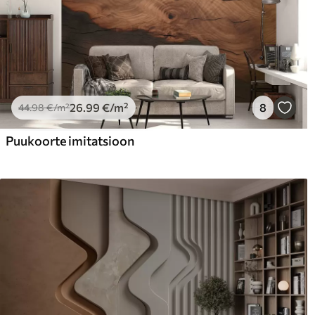
26
.99
€
/m²
8
44
.98
€
/m²
Puukoorte imitatsioon