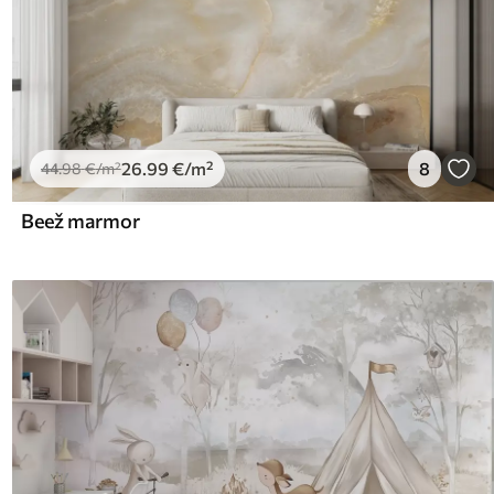
26
.99
€
/m²
8
44
.98
€
/m²
Beež marmor