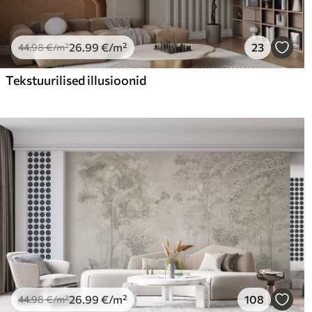
26
.99
€
/m²
23
44
.98
€
/m²
Tekstuurilised illusioonid
26
.99
€
/m²
108
44
.98
€
/m²