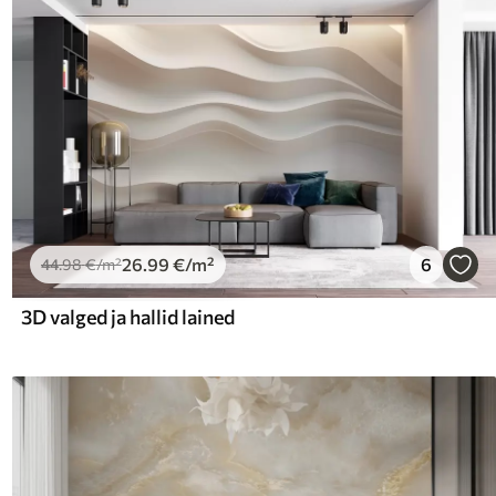
26
.99
€
/m²
6
44
.98
€
/m²
3D valged ja hallid lained