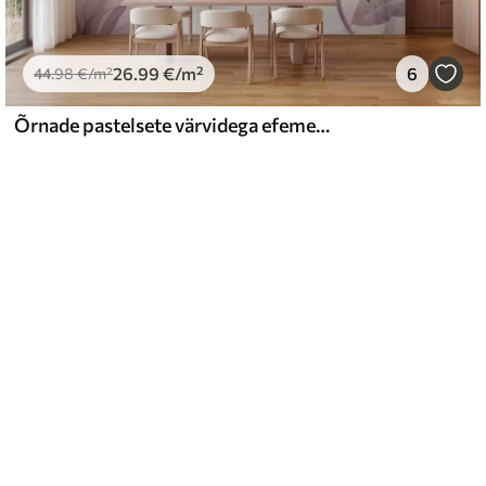
26
.99
€
/m²
6
44
.98
€
/m²
Õrnade pastelsete värvidega efemeersed lilled