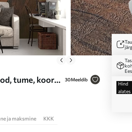
Tau
järg
Tas
koh
Ees
od, tume, koor,
30
Meeldib
Hind
alates
ne ja maksmine
KKK