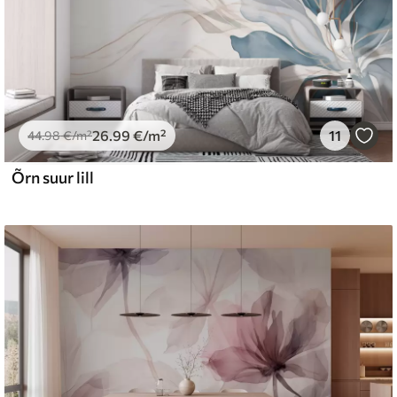
26
.99
€
/m²
11
44
.98
€
/m²
Õrn suur lill