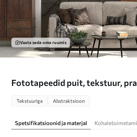
Vaata seda oma ruumis
Fototapeedid puit, tekstuur, pra
pind Nr w04237
Tekstuuriga
Abstraktsioon
Spetsifikatsioonid ja materjal
Kohaletoimetami