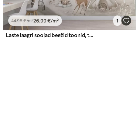
26
.99
€
/m²
1
44
.98
€
/m²
Laste laagri soojad beežid toonid, telk ja metsa loomad