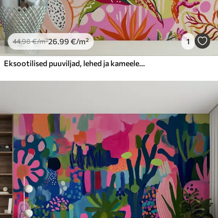
26
.99
€
/m²
1
44
.98
€
/m²
Eksootilised puuviljad, lehed ja kameeleonid troopilises stiilis