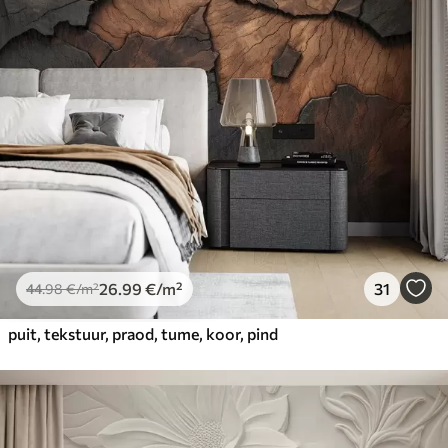
26
.99
€
/m²
31
44
.98
€
/m²
puit, tekstuur, praod, tume, koor, pind