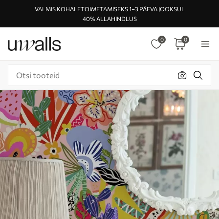
VALMIS KOHALETOIMETAMISEKS 1–3 PÄEVA JOOKSUL
40% ALLAHINDLUS
0
0