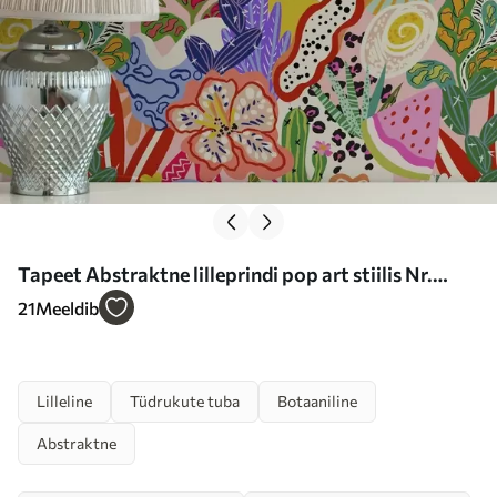
Tapeet Abstraktne lilleprindi pop art stiilis Nr.
a00167
21
Meeldib
Lilleline
Tüdrukute tuba
Botaaniline
Abstraktne