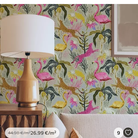
26
.99
€
/m²
9
44
.98
€
/m²