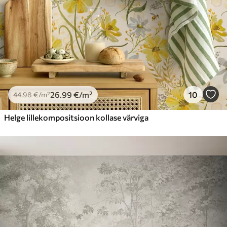
26
.99
€
/m²
10
44
.98
€
/m²
Helge lillekompositsioon kollase värviga