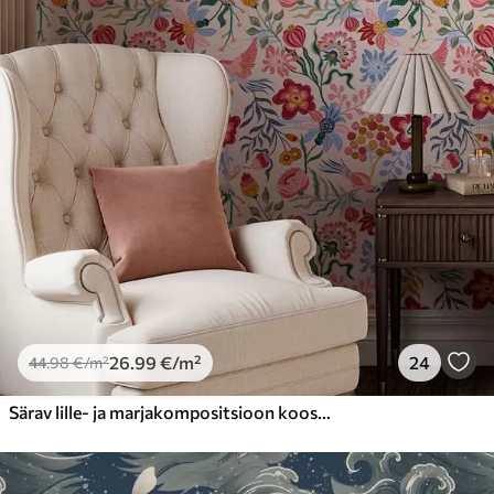
Saadaolevad materjalid
Standard
44
.98
26
.99
€
/m²
Premium
56
.67
34
.00
€
/m²
Premium vinüül
65
.00
39
.00
€
/m²
26
.99
€
/m²
24
44
.98
€
/m²
Särav lille- ja marjakompositsioon koos papagoidega