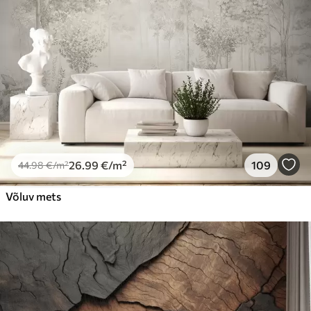
26
.99
€
/m²
109
44
.98
€
/m²
Võluv mets