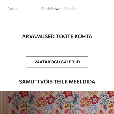
Autor
Disainistuudio Uwalls
Artikli number
a00167
Lõpetamine
Poolmatt.
ARVAMUSED TOOTE KOHTA
Tootmine
Pilt trükitakse teie määratud suuruses,
lõigatud ühesuguste ribadena, mille laius
on kuni 50 cm.
VAATA KOGU GALERIID
Lisavõimalused
Võite lisada lakikihti ja/või tapeediliimi.
Puhastamine
Tapeeti saab õrnalt puhastada pehme
SAMUTI VÕIB TEILE MEELDIDA
käsnaga. Lakkviimistlusega tapeedid
võib puhastada veega.
Rakendusmeetod
Suurepärane rakendus