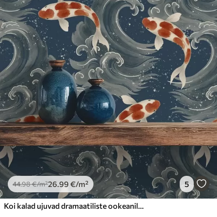
26
.99
€
/m²
5
44
.98
€
/m²
Koi kalad ujuvad dramaatiliste ookeanilainete keskel