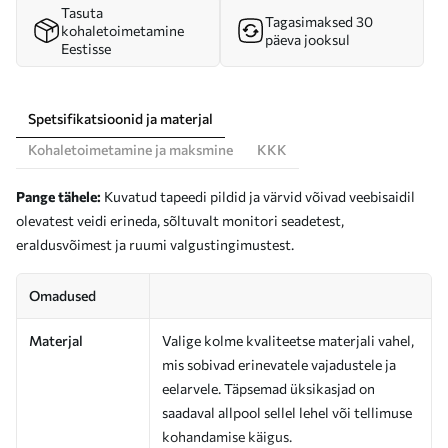
Tasuta
Tagasimaksed 30
kohaletoimetamine
päeva jooksul
Eestisse
Spetsifikatsioonid ja materjal
Kohaletoimetamine ja maksmine
KKK
Pange tähele:
Kuvatud tapeedi pildid ja värvid võivad veebisaidil
olevatest veidi erineda, sõltuvalt monitori seadetest,
eraldusvõimest ja ruumi valgustingimustest.
Omadused
Materjal
Valige kolme kvaliteetse materjali vahel,
mis sobivad erinevatele vajadustele ja
eelarvele. Täpsemad üksikasjad on
saadaval allpool sellel lehel või tellimuse
kohandamise käigus.