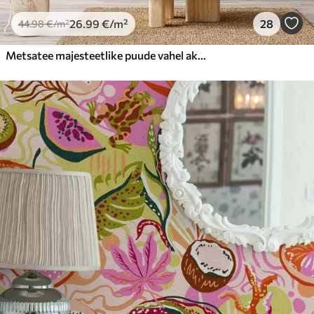
26
.99
€
/m²
28
44
.98
€
/m²
Metsatee majesteetlike puude vahel akvarellstiilis