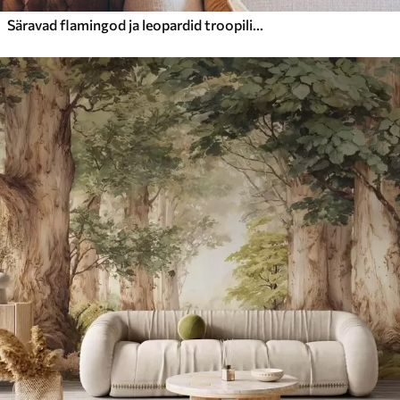
Säravad flamingod ja leopardid troopiliste taimede keskel