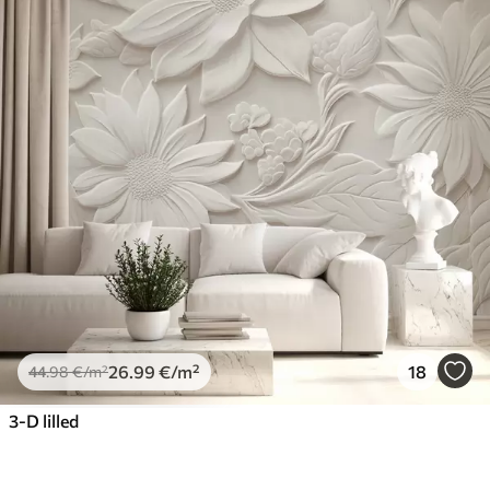
26
.99
€
/m²
18
44
.98
€
/m²
3-D lilled