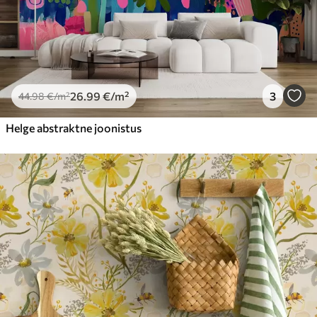
26
.99
€
/m²
3
44
.98
€
/m²
Helge abstraktne joonistus