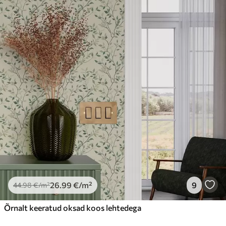
Saadaolevad materjalid
Standard
44
.98
26
.99
€
/m²
Premium
56
.67
34
.00
€
/m²
Premium vinüül
65
.00
39
.00
€
/m²
26
.99
€
/m²
9
44
.98
€
/m²
Õrnalt keeratud oksad koos lehtedega