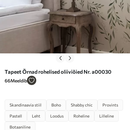
Tapeet Õrnad rohelised oliiviõied Nr. a00030
66
Meeldib
Skandinaavia stiil
Boho
Shabby chic
Provints
Pastell
Leht
Loodus
Roheline
Lilleline
Botaaniline