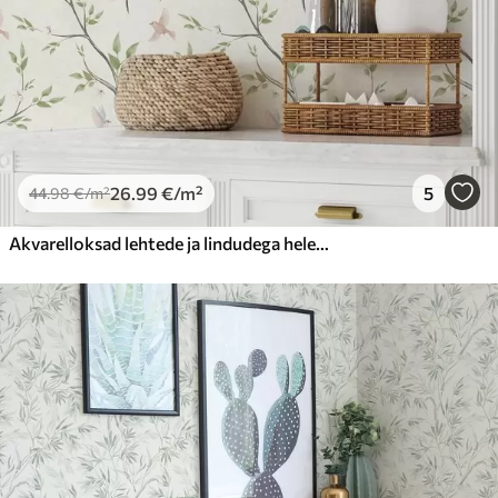
26
.99
€
/m²
5
44
.98
€
/m²
Akvarelloksad lehtede ja lindudega heledal taustal