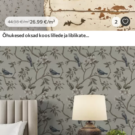
26
.99
€
/m²
2
44
.98
€
/m²
Õhukesed oksad koos lillede ja liblikatega valgel taustal