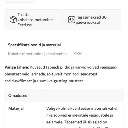
Tasuta
Tagasimaksed 30
kohaletoimetamine
päeva jooksul
Eestisse
Spetsifikatsioonid ja materjal
Kohaletoimetamine ja maksmine
KKK
Pange tähele:
Kuvatud tapeedi pildid ja värvid võivad veebisaidil
olevatest veidi erineda, sõltuvalt monitori seadetest,
eraldusvõimest ja ruumi valgustingimustest.
Omadused
Materjal
Valige kolme kvaliteetse materjali vahel,
mis sobivad erinevatele vajadustele ja
eelarvele. Täpsemad üksikasjad on