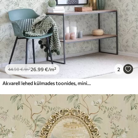
26
.99
€
/m²
2
44
.98
€
/m²
Akvarell lehed külmades toonides, minimalistlik disain