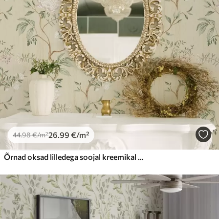
26
.99
€
/m²
44
.98
€
/m²
Õrnad oksad lilledega soojal kreemikal taustal