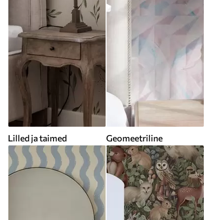
Lilled ja taimed
Geomeetriline