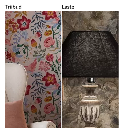
Triibud
Laste