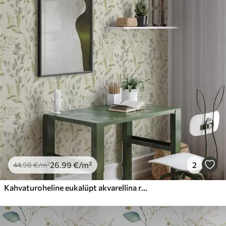
26
.99
€
/m²
2
44
.98
€
/m²
Kahvaturoheline eukalüpt akvarellina roheline eukalüpt akvarellina botaanilise mustriga