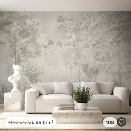
26
.99
€
/m²
108
44
.98
€
/m²