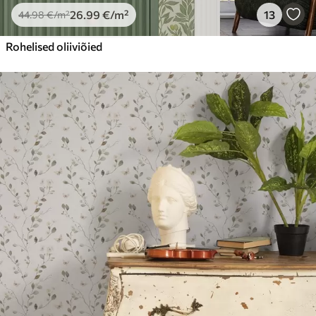
26
.99
€
/m²
13
44
.98
€
/m²
Rohelised oliiviõied