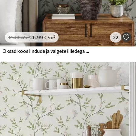
26
.99
€
/m²
22
44
.98
€
/m²
Oksad koos lindude ja valgete lilledega õrnal taustal