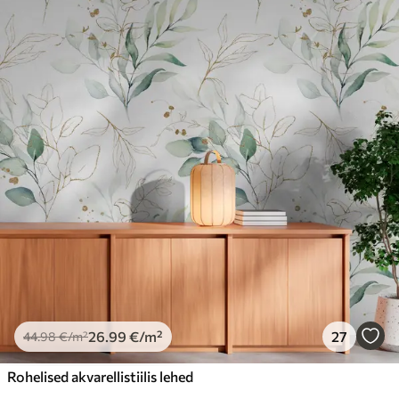
26
.99
€
/m²
27
44
.98
€
/m²
Rohelised akvarellistiilis lehed