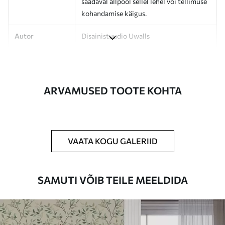
saadaval allpool sellel lehel või tellimuse
kohandamise käigus.
Autor
Disainistuudio Uwalls
Artikli number
a00030
Lõpetamine
Poolmatt.
ARVAMUSED TOOTE KOHTA
Tootmine
Pilt trükitakse teie määratud suuruses,
lõigatud ühesuguste ribadena, mille laius
on kuni 50 cm.
VAATA KOGU GALERIID
Lisavõimalused
Võite lisada lakikihti ja/või tapeediliimi.
Puhastamine
Tapeeti saab õrnalt puhastada pehme
SAMUTI VÕIB TEILE MEELDIDA
käsnaga. Lakkviimistlusega tapeedid
võib puhastada veega.
Rakendusmeetod
Suurepärane rakendus