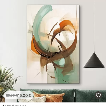
15
.00
€
25
.00
€
Abstraktsioon