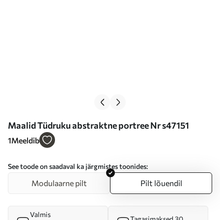
Maalid Tüdruku abstraktne portree Nr s47151
1
Meeldib
See toode on saadaval ka järgmistes toonides:
Modulaarne pilt
Pilt lõuendil
Valmis
Tagasimaksed 30