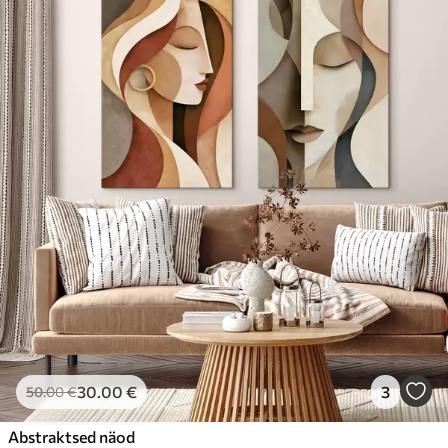
30
.00
€
3
50
.00
€
Abstraktsed näod