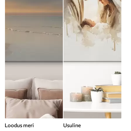
Loodus meri
Usuline