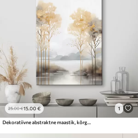
15
.00
€
1
25
.00
€
Dekoratiivne abstraktne maastik, kõrged puud kollaste lehtedega, jõgi ja udu taustal