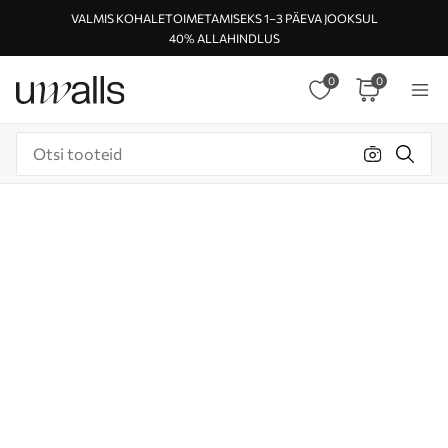
VALMIS KOHALETOIMETAMISEKS 1–3 PÄEVA JOOKSUL
40% ALLAHINDLUS
0
0