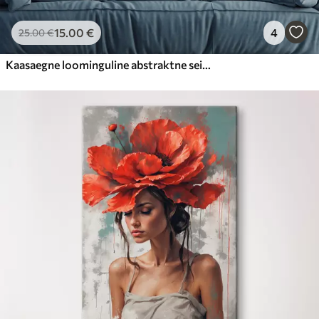
15
.00
€
4
25
.00
€
Kaasaegne loominguline abstraktne seinakunst