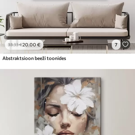
20
.00
€
7
33
.33
€
Abstraktsioon beeži toonides