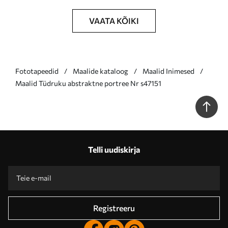
VAATA KÕIKI
Fototapeedid
Maalide kataloog
Maalid Inimesed
Maalid Tüdruku abstraktne portree Nr s47151
Telli uudiskirja
Registreeru