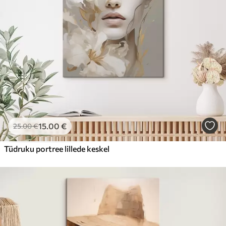
15
.00
€
25
.00
€
Tüdruku portree lillede keskel