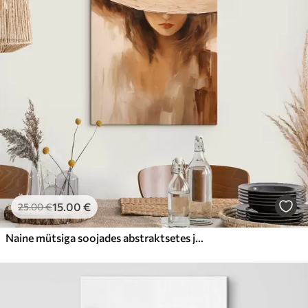
15
.00
€
25
.00
€
Naine mütsiga soojades abstraktsetes joontes