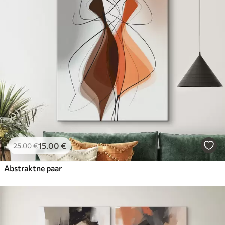
Hind Alates
23
.00
€
15
.00
€
25
.00
€
Abstraktne paar