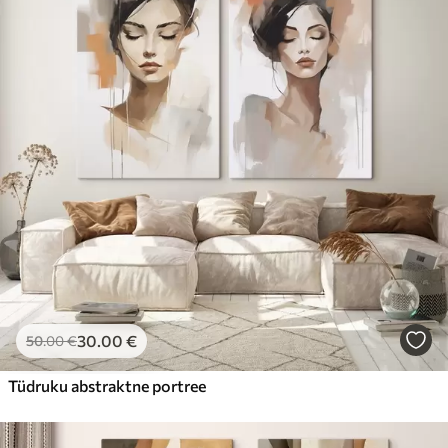
30
.00
€
50
.00
€
Tüdruku abstraktne portree