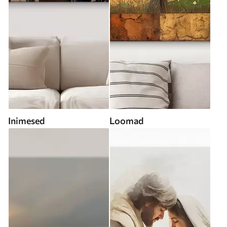
Inimesed
Loomad