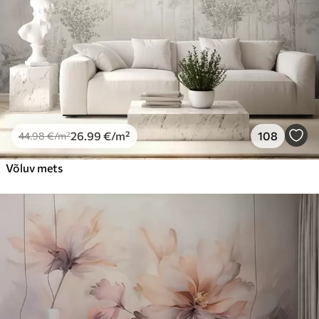
26
.99
€
/m²
108
44
.98
€
/m²
Võluv mets