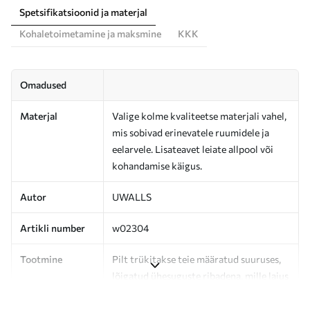
Spetsifikatsioonid ja materjal
Kohaletoimetamine ja maksmine
KKK
Omadused
Materjal
Valige kolme kvaliteetse materjali vahel,
mis sobivad erinevatele ruumidele ja
eelarvele. Lisateavet leiate allpool või
kohandamise käigus.
Autor
UWALLS
Artikli number
w02304
Tootmine
Pilt trükitakse teie määratud suuruses,
lõigatud ühesuguste ribadena, mille laius
on kuni 50 cm.