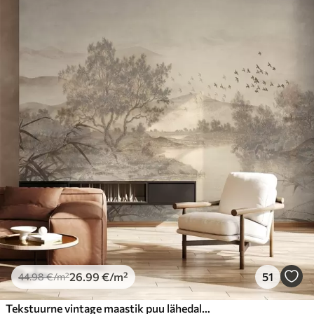
26
.99
€
/m²
51
44
.98
€
/m²
Tekstuurne vintage maastik puu lähedal jõe ja pilvine taevas, loodus kunsti seepia toonides