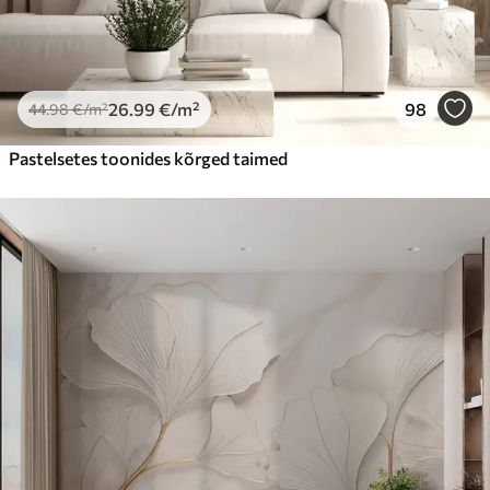
26
.99
€
/m²
98
44
.98
€
/m²
Pastelsetes toonides kõrged taimed