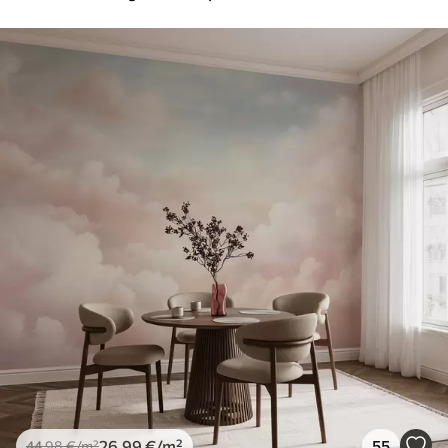
26
.99
€
/m²
55
44
.98
€
/m²