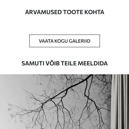
Lisaks
Võite lisada lakikihti ja/või tapeediliimi.
ARVAMUSED TOOTE KOHTA
Puhastamine
Tapeeti saab õrnalt puhastada pehme
käsnaga. Lakkviimistlusega tapeedid
võib puhastada veega.
VAATA KOGU GALERIID
Rakendusmeetod
Suurepärane rakendus
SAMUTI VÕIB TEILE MEELDIDA
Saadaolevad materjalid
Standard
44
.98
26
.99
€
/m²
Premium
56
.67
34
.00
€
/m²