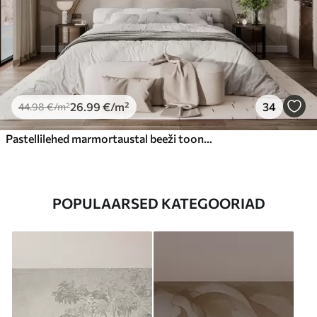
26
.99
€
/m²
34
44
.98
€
/m²
Pastellilehed marmortaustal beeži toonides
POPULAARSED KATEGOORIAD