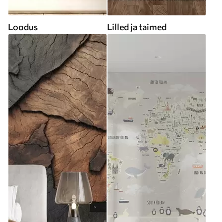
Loodus
Lilled ja taimed