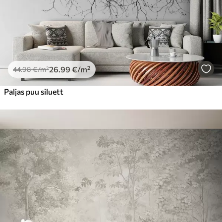
Premium vinüül
65
.00
39
.00
€
/m²
Peel and Stick
81
.67
49
.00
€
/m²
26
.99
€
/m²
44
.98
€
/m²
Paljas puu siluett