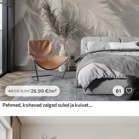
26
.99
€
/m²
61
44
.98
€
/m²
Pehmed, kohevad valged suled ja kuivatatud lilled neutraalsel pastellbeežil taustal