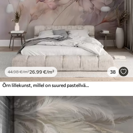
26
.99
€
/m²
38
44
.98
€
/m²
Õrn lillekunst, millel on suured pastellvärvi lilled, mille kroonlehed on läbipaistvad, pehmed varred ja õrnalt hajutatud taustaga