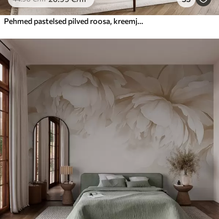
Pehmed pastelsed pilved roosa, kreemja ja sinise toonides