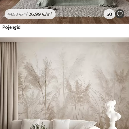
26
.99
€
/m²
50
44
.98
€
/m²
Pojengid