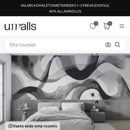
VALMIS KOHALETOIMETAMISEKS 1–3 PÄEVA JOOKSUL
40% ALLAHINDLUS
0
0
Vaata seda oma ruumis