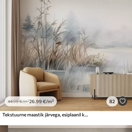
26
.99
€
/m²
82
44
.98
€
/m²
Tekstuurne maastik järvega, esiplaanil kõrge rohi, pehme sinine ja pruun, rahulik vesi, puud kauguses puud