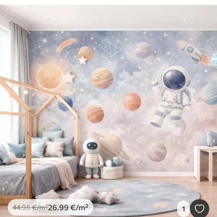
26
.99
€
/m²
44
.98
€
/m²
1