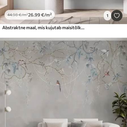
26
.99
€
/m²
44
.98
€
/m²
1
Abstraktne maal, mis kujutab maisitõlkeid