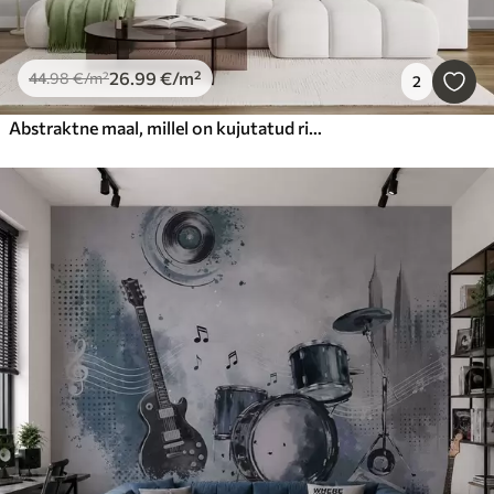
26
.99
€
/m²
44
.98
€
/m²
2
Abstraktne maal, millel on kujutatud rippuvaid lilli