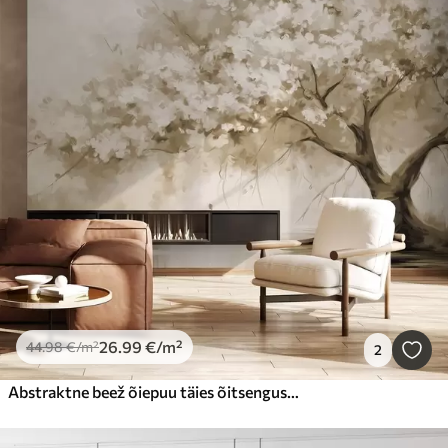
26
.99
€
/m²
44
.98
€
/m²
2
Abstraktne beež õiepuu täies õitsengus, jõe ääres, pehmed tekstuursed pintslitõmbed ja pastelsed värvid