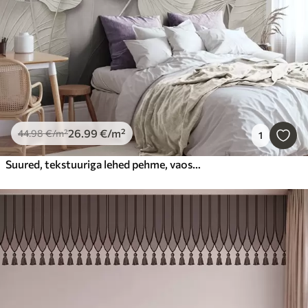
26
.99
€
/m²
44
.98
€
/m²
1
Suured, tekstuuriga lehed pehme, vaoshoitud taustal – minimalistlik kaasaegne kunst