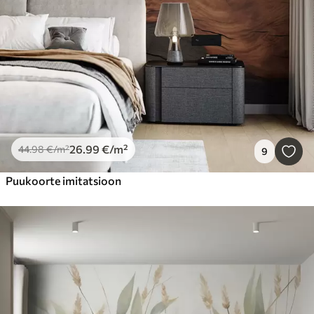
26
.99
€
/m²
44
.98
€
/m²
9
Puukoorte imitatsioon