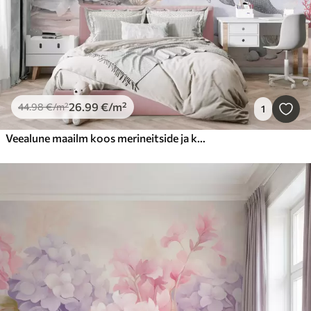
26
.99
€
/m²
44
.98
€
/m²
1
Veealune maailm koos merineitside ja kaladega