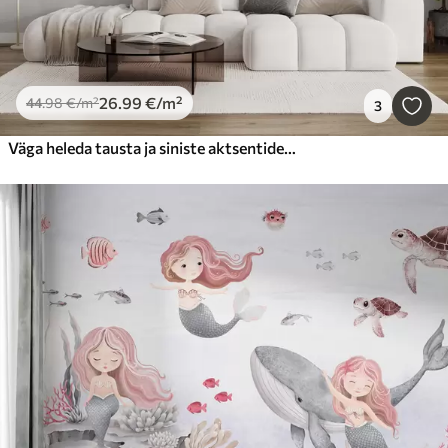
26
.99
€
/m²
44
.98
€
/m²
3
Väga heleda tausta ja siniste aktsentidega variant