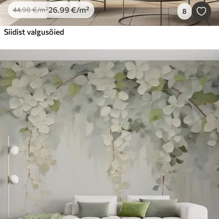
26
.99
€
/m²
44
.98
€
/m²
8
Siidist valgusõied