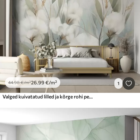
26
.99
€
/m²
44
.98
€
/m²
1
Valged kuivatatud lilled ja kõrge rohi pehme, summutatud taustal, maalitud impressionistlikus stiilis