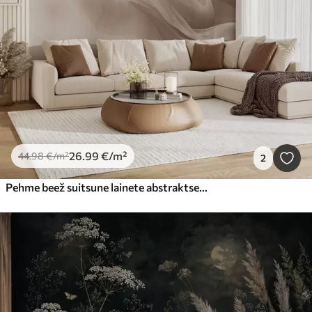
26
.99
€
/m²
44
.98
€
/m²
2
Pehme beež suitsune lainete abstraktses stiilis