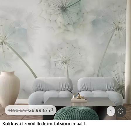
26
.99
€
/m²
44
.98
€
/m²
1
Kokkuvõte: võilillede imitatsioon maalil