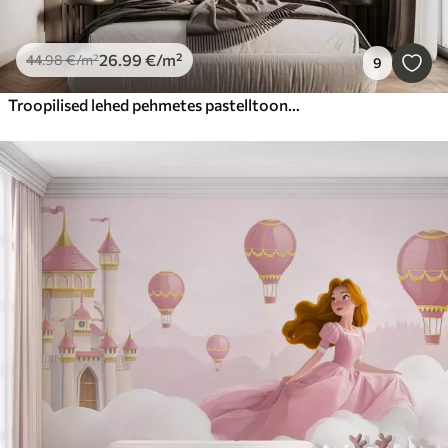
26
.99
€
/m²
44
.98
€
/m²
9
Troopilised lehed pehmetes pastelltoonides