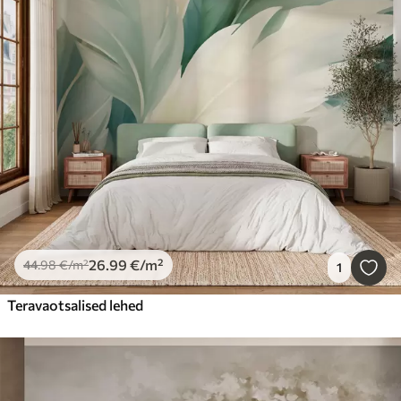
26
.99
€
/m²
44
.98
€
/m²
1
Teravaotsalised lehed