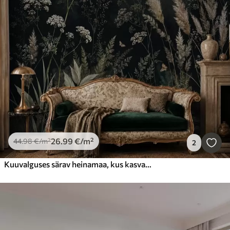
26
.99
€
/m²
44
.98
€
/m²
2
Kuuvalguses särav heinamaa, kus kasvavad looduslikud rohttaimed ja lilled