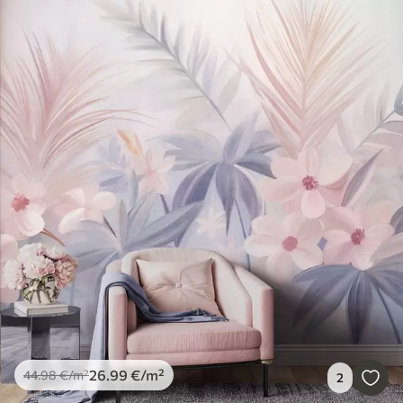
26
.99
€
/m²
44
.98
€
/m²
2