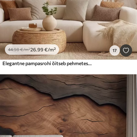
26
.99
€
/m²
44
.98
€
/m²
17
Elegantne pampasrohi õitseb pehmetes beežides ja piimjas toonides