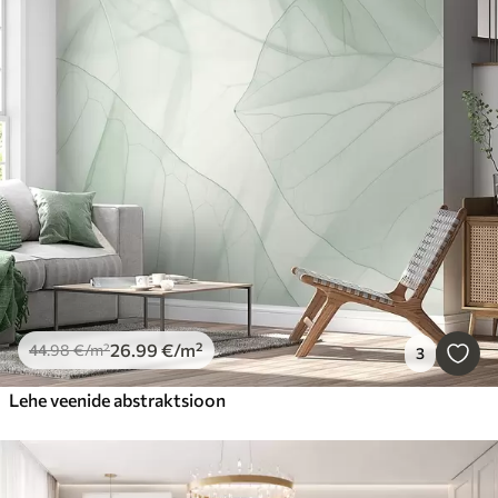
26
.99
€
/m²
44
.98
€
/m²
3
Lehe veenide abstraktsioon