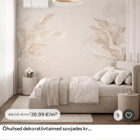
26
.99
€
/m²
44
.98
€
/m²
5
Õhulised dekoratiivtaimed soojades kreemikates toonides