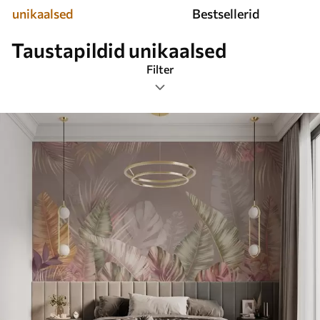
unikaalsed
Bestsellerid
Taustapildid unikaalsed
Filter
Sildid
Pildi formaat
Värv
Smart
Nullida kõik