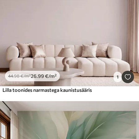
26
.99
€
/m²
44
.98
€
/m²
1
Lilla toonides narmastega kaunistusääris