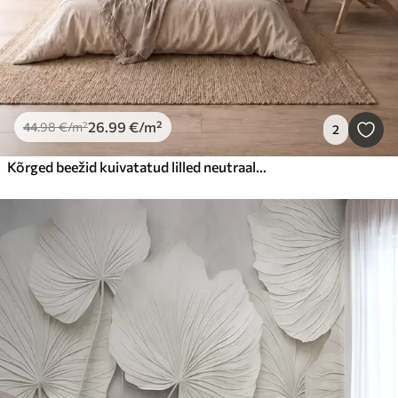
26
.99
€
/m²
44
.98
€
/m²
2
Kõrged beežid kuivatatud lilled neutraalsetes beežides toonides