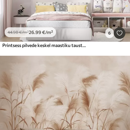
26
.99
€
/m²
44
.98
€
/m²
6
Printsess pilvede keskel maastiku taustal koos lossiga