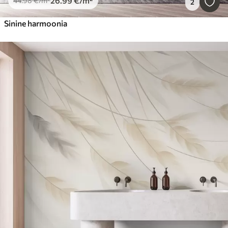
26
.99
€
/m²
44
.98
€
/m²
2
Sinine harmoonia