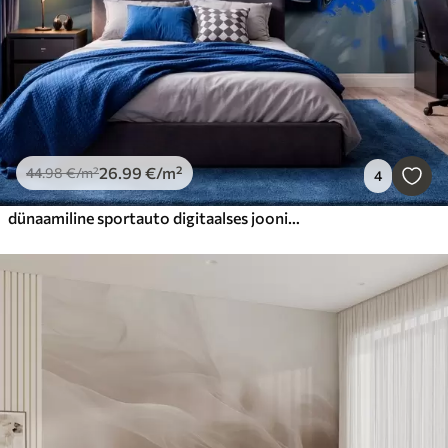
26
.99
€
/m²
44
.98
€
/m²
4
dünaamiline sportauto digitaalses joonistusstiilis siniste aksentidega