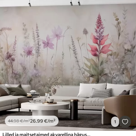
26
.99
€
/m²
44
.98
€
/m²
1
Lilled ja maitsetaimed akvarellina hägusas stiilis