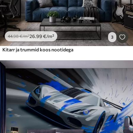
26
.99
€
/m²
44
.98
€
/m²
3
Kitarr ja trummid koos nootidega