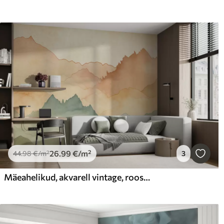
26
.99
€
/m²
44
.98
€
/m²
3
Mäeahelikud, akvarell vintage, roosa, sinine ja kollane värv