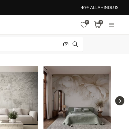
40% ALLAHINDLUS
0
0