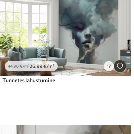
26
.99
€
/m²
44
.98
€
/m²
17
Tunnetes lahustumine