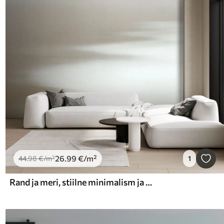
26
.99
€
/m²
44
.98
€
/m²
1
Rand ja meri, stiilne minimalism ja pööning