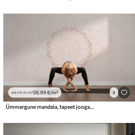
26
.99
€
/m²
44
.98
€
/m²
2
Ümmargune mandala, tapeet joogaruumi või isikliku ruumi ühtlustamiseks. Soojades pastelsetes värvides seinamandalad ebakorrapärasel taustal