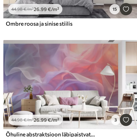
26
.99
€
/m²
44
.98
€
/m²
15
Ombre roosa ja sinise stiilis
26
.99
€
/m²
44
.98
€
/m²
3
Õhuline abstraktsioon läbipaistvate lainetega roosa-lilla värvipalettis