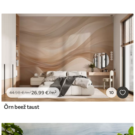
26
.99
€
/m²
44
.98
€
/m²
10
Õrn beež taust