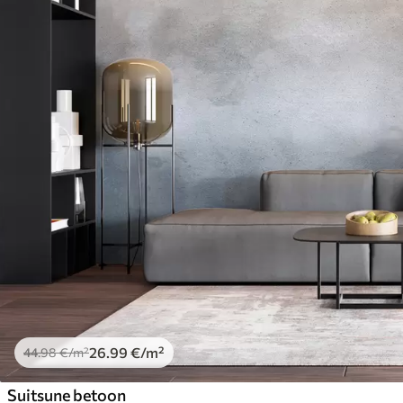
26
.99
€
/m²
44
.98
€
/m²
Suitsune betoon