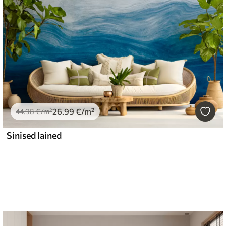
26
.99
€
/m²
44
.98
€
/m²
Sinised lained