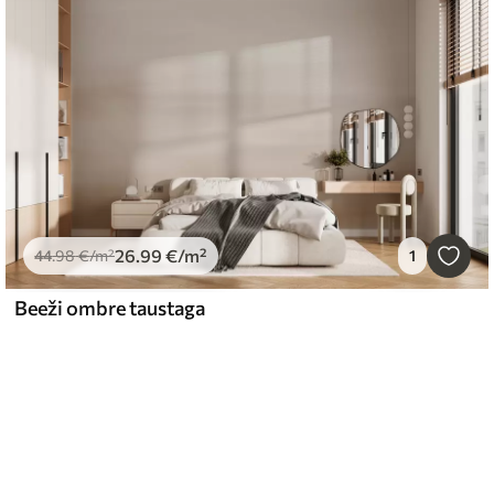
26
.99
€
/m²
44
.98
€
/m²
1
Beeži ombre taustaga