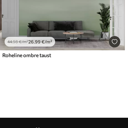
26
.99
€
/m²
44
.98
€
/m²
Roheline ombre taust
Meie eelised
Vastused:
1