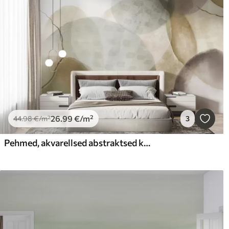
26
.99
€
/m²
44
.98
€
/m²
3
Pehmed, akvarellsed abstraktsed kujundid pruuni, seepia ja valge toonides