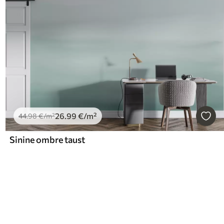
26
.99
€
/m²
44
.98
€
/m²
Sinine ombre taust