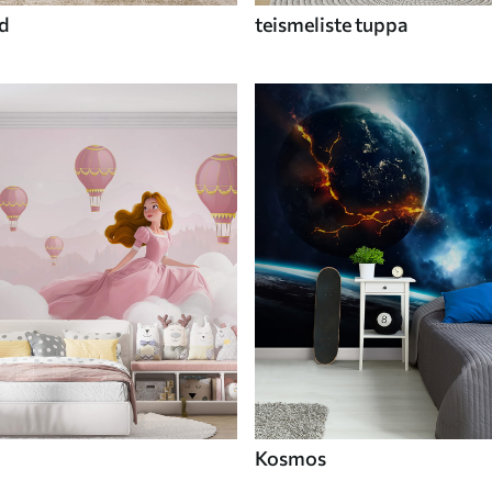
id
teismeliste tuppa
Kosmos