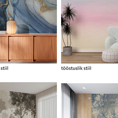
stiil
tööstuslik stiil