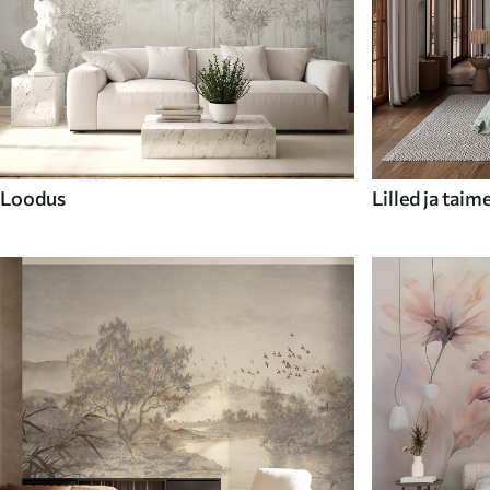
Loodus
Lilled ja taim