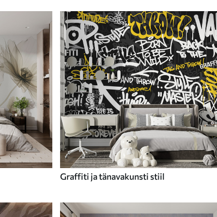
Graffiti ja tänavakunsti stiil