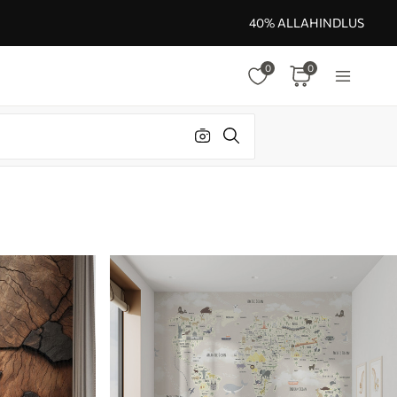
40% ALLAHINDLUS
0
0