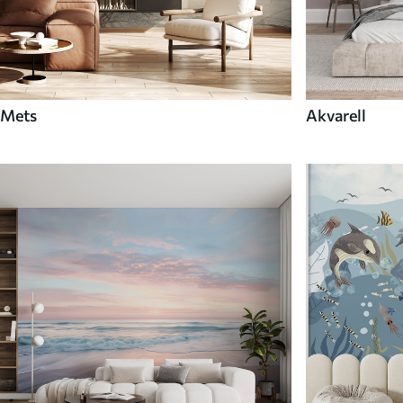
Mets
Akvarell