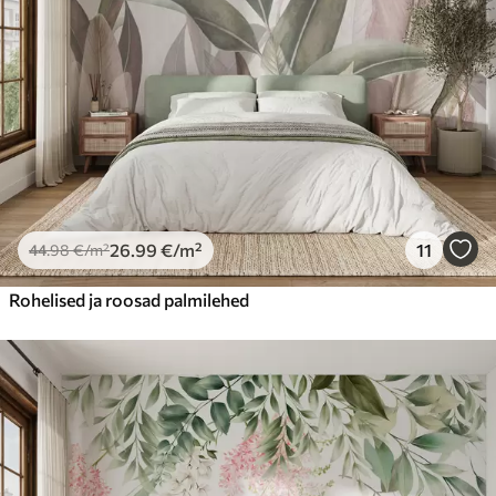
26
.99
€
/m²
11
44
.98
€
/m²
Rohelised ja roosad palmilehed