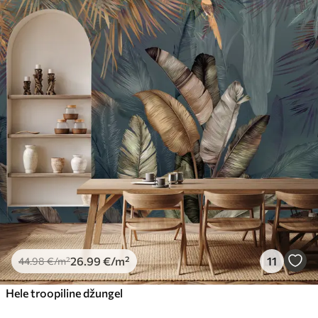
26
.99
€
/m²
11
44
.98
€
/m²
Hele troopiline džungel