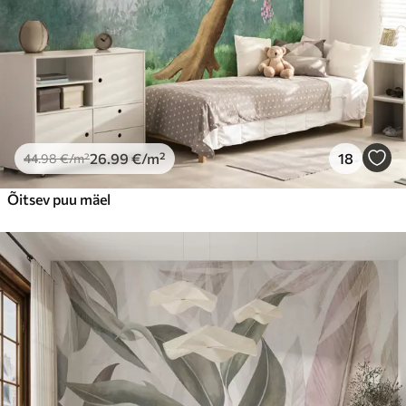
26
.99
€
/m²
18
44
.98
€
/m²
Õitsev puu mäel