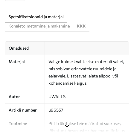
Spetsifikatsioonid ja materjal
Kohaletoimetamine ja maksmine
KKK
Omadused
Materjal
Valige kolme kvaliteetse materjali vahel,
mis sobivad erinevatele ruumidele ja
eelarvele. Lisateavet leiate allpool või
kohandamise käigus.
Autor
UWALLS
Artikli number
u96557
Tootmine
Pilt trükitakse teie määratud suuruses,
lõigatud ühesuguste ribadena, mille laius