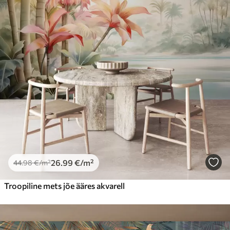
26
.99
€
/m²
44
.98
€
/m²
Troopiline mets jõe ääres akvarell