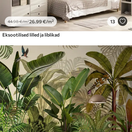
26
.99
€
/m²
13
44
.98
€
/m²
Eksootilised lilled ja liblikad