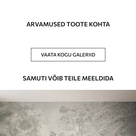
on kuni 50 cm.
Lisaks
Võite lisada lakikihti ja/või tapeediliimi.
ARVAMUSED TOOTE KOHTA
Puhastamine
Tapeeti saab õrnalt puhastada pehme
käsnaga. Lakkviimistlusega tapeedid
võib puhastada veega.
VAATA KOGU GALERIID
Rakendusmeetod
Suurepärane rakendus
SAMUTI VÕIB TEILE MEELDIDA
Saadaolevad materjalid
Standard
44
.98
26
.99
€
/m²
Premium
56
.67
34
.00
€
/m²