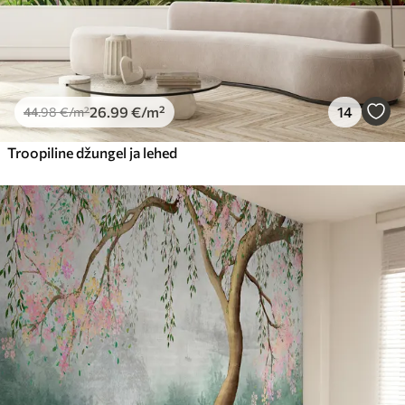
26
.99
€
/m²
14
44
.98
€
/m²
Troopiline džungel ja lehed