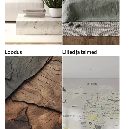
Loodus
Lilled ja taimed