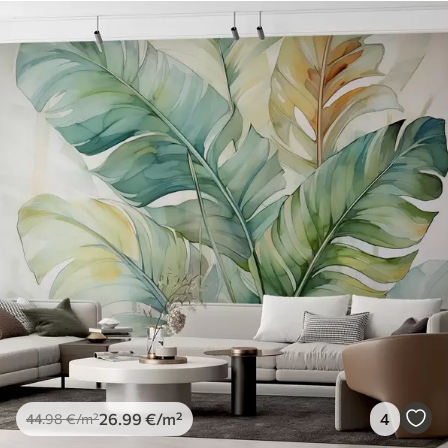
26
.99
€
/m²
4
44
.98
€
/m²