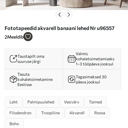
Fototapeedid akvarell banaani lehed Nr u96557
2
Meeldib
Valmis
Taustapilt oma
kohaletoimetamiseks
suuruse järgi
1–3 tööpäeva jooksul
Tasuta
Tagasimaksed 30
kohaletoimetamine
päeva jooksul
Eestisse
Leht
Palmipuulehed
Vesivärv
Taimed
Filodendron
Troopiline
Akvarell
Roosa
Boho