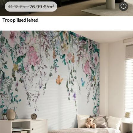
26
.99
€
/m²
44
.98
€
/m²
Troopilised lehed