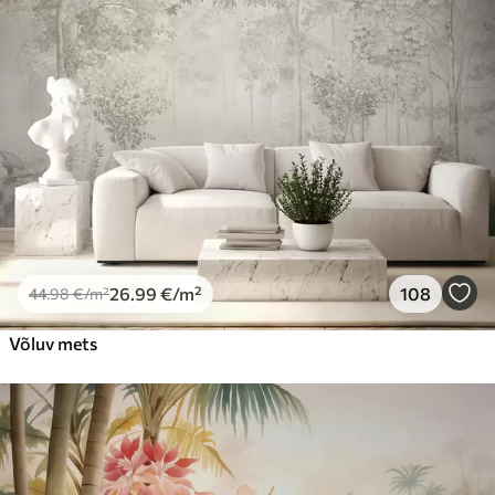
Premium vinüül
65
.00
39
.00
€
/m²
Peel and Stick
81
.67
49
.00
€
/m²
26
.99
€
/m²
108
44
.98
€
/m²
Võluv mets