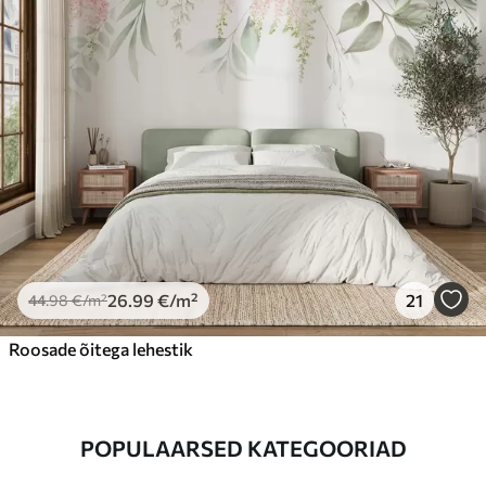
26
.99
€
/m²
21
44
.98
€
/m²
Roosade õitega lehestik
POPULAARSED KATEGOORIAD