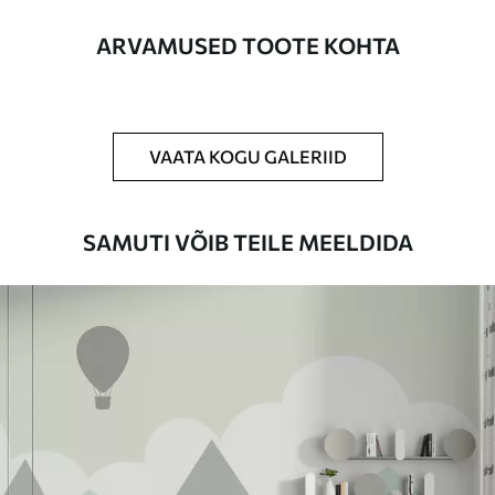
Lisaks
Võite lisada lakikihti ja/või tapeediliimi.
ARVAMUSED TOOTE KOHTA
Puhastamine
Tapeeti saab õrnalt puhastada pehme
käsnaga. Lakkviimistlusega tapeedid
võib puhastada veega.
VAATA KOGU GALERIID
Rakendusmeetod
Suurepärane rakendus
SAMUTI VÕIB TEILE MEELDIDA
Saadaolevad materjalid
Standard
44
.98
26
.99
€
/m²
Premium
56
.67
34
.00
€
/m²