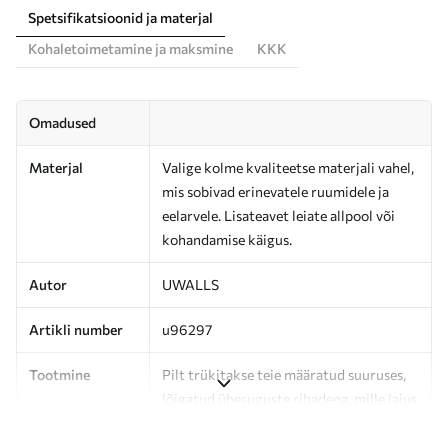
Spetsifikatsioonid ja materjal
Kohaletoimetamine ja maksmine
KKK
Omadused
Materjal
Valige kolme kvaliteetse materjali vahel,
mis sobivad erinevatele ruumidele ja
eelarvele. Lisateavet leiate allpool või
kohandamise käigus.
Autor
UWALLS
Artikli number
u96297
Tootmine
Pilt trükitakse teie määratud suuruses,
lõigatud ühesuguste ribadena, mille laius
on kuni 50 cm.