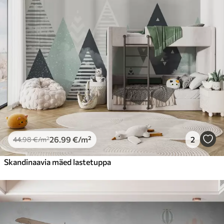
26
.99
€
/m²
2
44
.98
€
/m²
Skandinaavia mäed lastetuppa