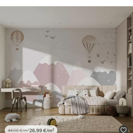
26
.99
€
/m²
44
.98
€
/m²