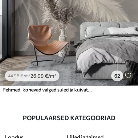
26
.99
€
/m²
62
44
.98
€
/m²
Pehmed, kohevad valged suled ja kuivatatud lilled neutraalsel pastellbeežil taustal
POPULAARSED KATEGOORIAD
Loodus
Lilled ja taimed