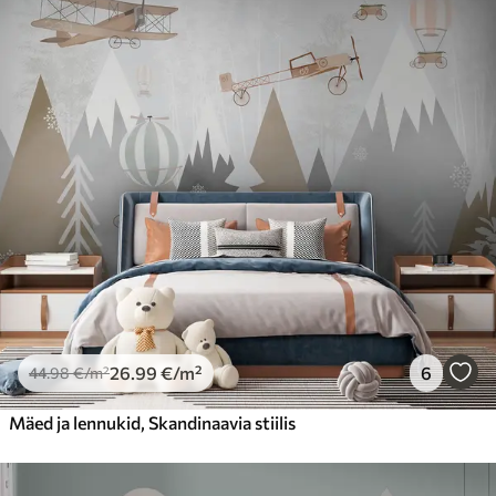
26
.99
€
/m²
6
44
.98
€
/m²
Mäed ja lennukid, Skandinaavia stiilis