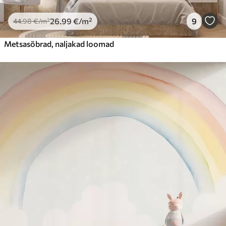
26
.99
€
/m²
9
44
.98
€
/m²
Metsasõbrad, naljakad loomad