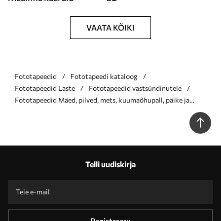
VAATA KÕIKI
Fototapeedid
Fototapeedi kataloog
Fototapeedid Laste
Fototapeedid vastsündinutele
Fototapeedid Mäed, pilved, mets, kuumaõhupall, päike ja
linnud Nr u96297
Telli uudiskirja
Registreeru