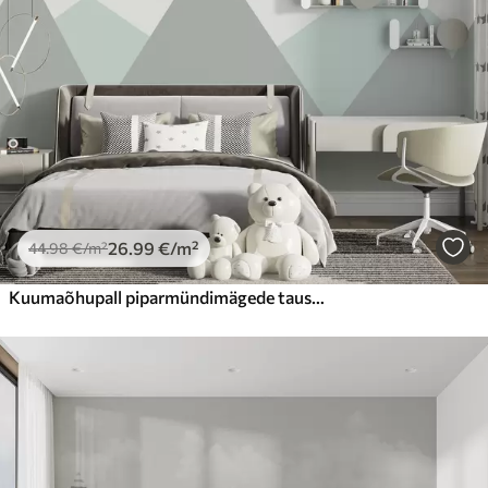
Premium vinüül
65
.00
39
.00
€
/m²
Peel and Stick
81
.67
49
.00
€
/m²
26
.99
€
/m²
44
.98
€
/m²
Kuumaõhupall piparmündimägede taustal