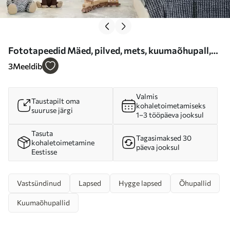
Fototapeedid Mäed, pilved, mets, kuumaõhupall,
päike ja linnud Nr u96297
3
Meeldib
Valmis
Taustapilt oma
kohaletoimetamiseks
suuruse järgi
1–3 tööpäeva jooksul
Tasuta
Tagasimaksed 30
kohaletoimetamine
päeva jooksul
Eestisse
Vastsündinud
Lapsed
Hygge lapsed
Õhupallid
Kuumaõhupallid