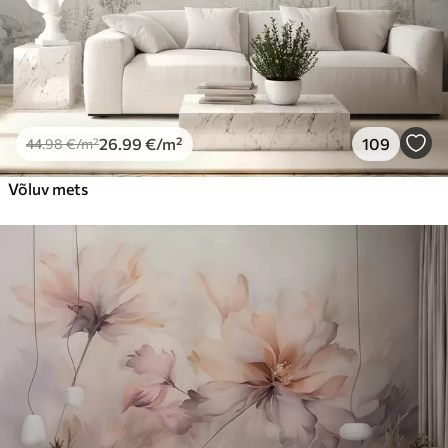
26
.99
€
/m²
109
44
.98
€
/m²
Võluv mets