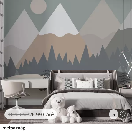
26
.99
€
/m²
5
44
.98
€
/m²
metsa mägi