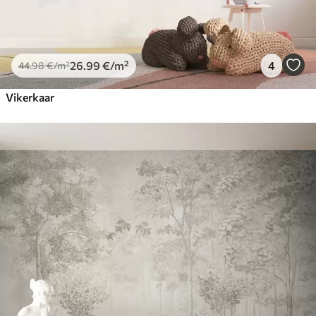
26
.99
€
/m²
4
44
.98
€
/m²
Vikerkaar