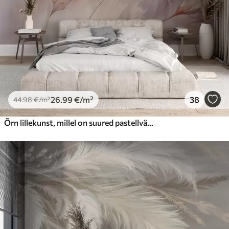
26
.99
€
/m²
38
44
.98
€
/m²
Õrn lillekunst, millel on suured pastellvärvi lilled, mille kroonlehed on läbipaistvad, pehmed varred ja õrnalt hajutatud taustaga