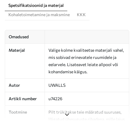
Spetsifikatsioonid ja materjal
Kohaletoimetamine ja maksmine
KKK
Omadused
Materjal
Valige kolme kvaliteetse materjali vahel,
mis sobivad erinevatele ruumidele ja
eelarvele. Lisateavet leiate allpool või
kohandamise käigus.
Autor
UWALLS
Artikli number
u74226
Tootmine
Pilt trükitakse teie määratud suuruses,
lõigatud ühesuguste ribadena, mille laius
on kuni 50 cm.