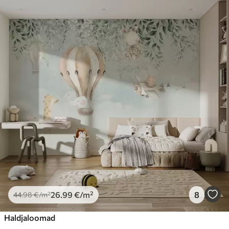
26
.99
€
/m²
8
44
.98
€
/m²
Haldjaloomad