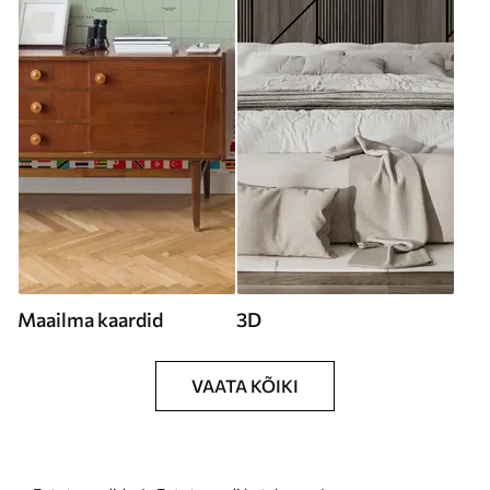
Maailma kaardid
3D
VAATA KÕIKI