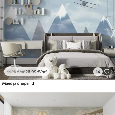
26
.99
€
/m²
14
44
.98
€
/m²
Mäed ja õhupallid