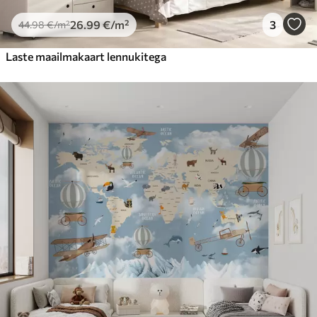
26
.99
€
/m²
3
44
.98
€
/m²
Laste maailmakaart lennukitega