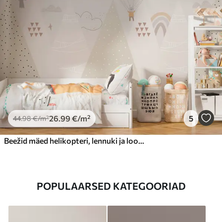
26
.99
€
/m²
5
44
.98
€
/m²
Beežid mäed helikopteri, lennuki ja loomadega
POPULAARSED KATEGOORIAD