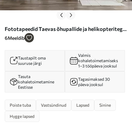
Fototapeedid Taevas õhupallide ja helikopteritega
Nr u74226
6
Meeldib
Valmis
Taustapilt oma
kohaletoimetamiseks
suuruse järgi
1–3 tööpäeva jooksul
Tasuta
Tagasimaksed 30
kohaletoimetamine
päeva jooksul
Eestisse
Poiste tuba
Vastsündinud
Lapsed
Sinine
Hygge lapsed