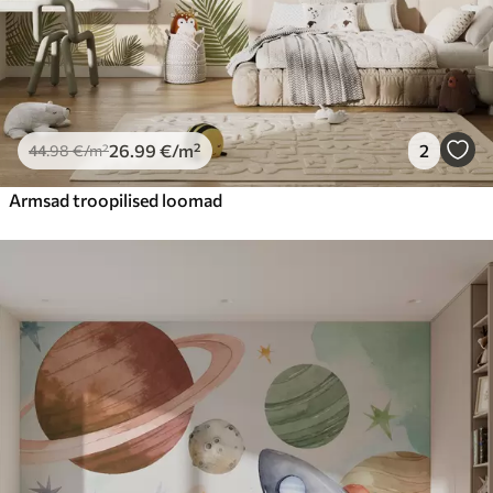
26
.99
€
/m²
2
44
.98
€
/m²
Armsad troopilised loomad