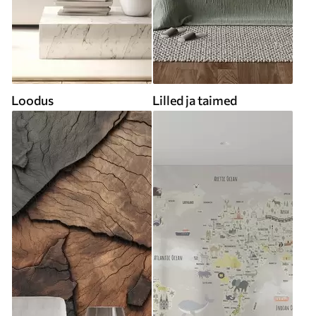
Loodus
Lilled ja taimed