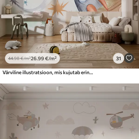
26
.99
€
/m²
31
44
.98
€
/m²
Värviline illustratsioon, mis kujutab erinevaid planeete ja kosmoseakvarelli