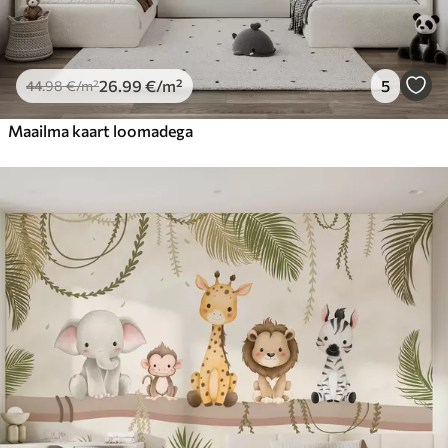
26
.99
€
/m²
5
44
.98
€
/m²
Maailma kaart loomadega