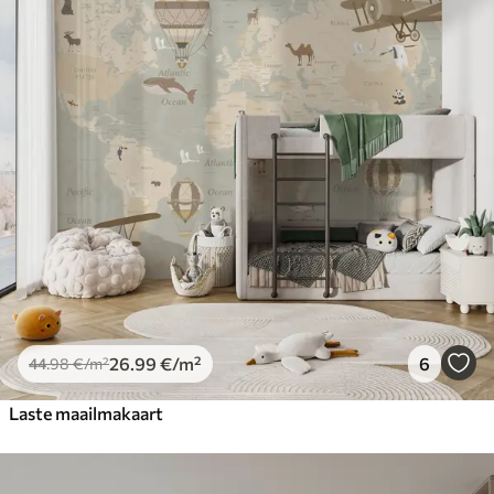
26
.99
€
/m²
6
44
.98
€
/m²
Laste maailmakaart