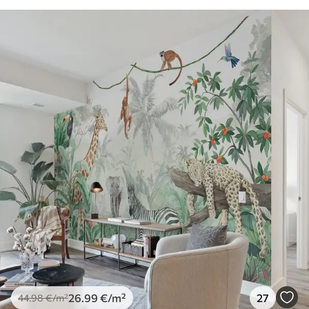
26
.99
€
/m²
27
44
.98
€
/m²