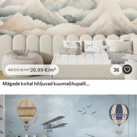
Premium vinüül
65
.00
39
.00
€
/m²
Peel and Stick
81
.67
49
.00
€
/m²
26
.99
€
/m²
36
44
.98
€
/m²
Mägede kohal hõljuvad kuumaõhupallid neutraalsetes, pehmetes pastelsetes toonides