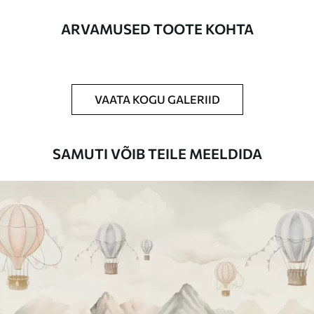
Lisaks
Võite lisada lakikihti ja/või tapeediliimi.
ARVAMUSED TOOTE KOHTA
Puhastamine
Tapeeti saab õrnalt puhastada pehme
käsnaga. Lakkviimistlusega tapeedid
võib puhastada veega.
VAATA KOGU GALERIID
Rakendusmeetod
Suurepärane rakendus
SAMUTI VÕIB TEILE MEELDIDA
Saadaolevad materjalid
Standard
44
.98
26
.99
€
/m²
Premium
56
.67
34
.00
€
/m²