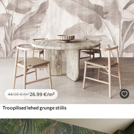
26
.99
€
/m²
44
.98
€
/m²
Troopilised lehed grunge stiilis