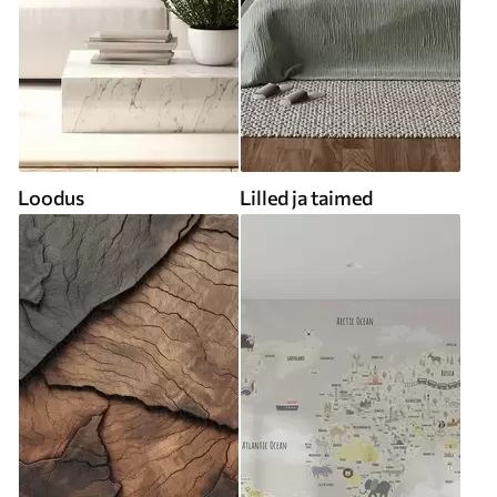
Loodus
Lilled ja taimed