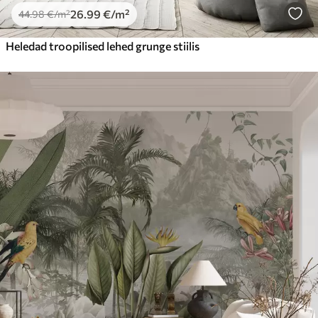
26
.99
€
/m²
44
.98
€
/m²
Heledad troopilised lehed grunge stiilis