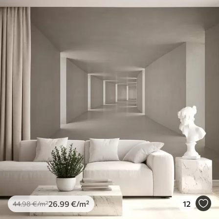
26
.99
€
/m²
12
44
.98
€
/m²