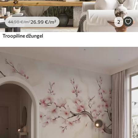
26
.99
€
/m²
2
44
.98
€
/m²
Troopiline džungel