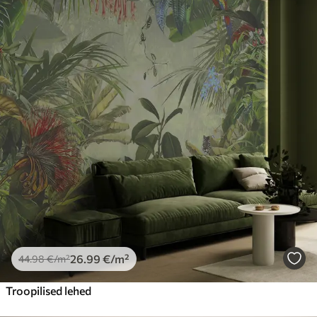
26
.99
€
/m²
44
.98
€
/m²
Troopilised lehed