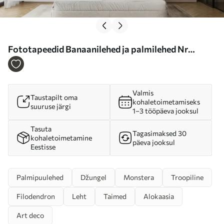
Fototapeedid Banaanilehed ja palmilehed Nr
u53279
Valmis
Taustapilt oma
kohaletoimetamiseks
suuruse järgi
1–3 tööpäeva jooksul
Tasuta
Tagasimaksed 30
kohaletoimetamine
päeva jooksul
Eestisse
Palmipuulehed
Džungel
Monstera
Troopiline
Filodendron
Leht
Taimed
Alokaasia
Art deco