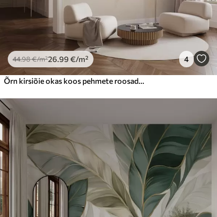
26
.99
€
/m²
4
44
.98
€
/m²
Õrn kirsiõie okas koos pehmete roosade õitega heledal taustal