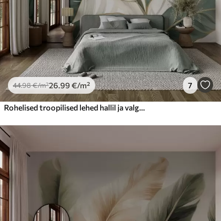
26
.99
€
/m²
7
44
.98
€
/m²
Rohelised troopilised lehed hallil ja valgel taustal