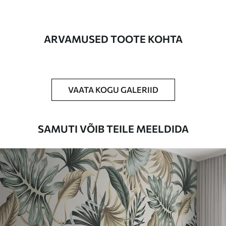
on kuni 50 cm.
Lisaks
Võite lisada lakikihti ja/või tapeediliimi.
ARVAMUSED TOOTE KOHTA
Puhastamine
Tapeeti saab õrnalt puhastada pehme
käsnaga. Lakkviimistlusega tapeedid
võib puhastada veega.
VAATA KOGU GALERIID
Rakendusmeetod
Suurepärane rakendus
SAMUTI VÕIB TEILE MEELDIDA
Saadaolevad materjalid
Standard
44
.98
26
.99
€
/m²
Premium
56
.67
34
.00
€
/m²