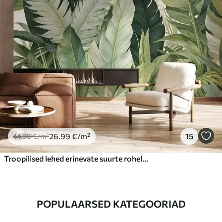
26
.99
€
/m²
15
44
.98
€
/m²
Troopilised lehed erinevate suurte roheliste lehtedega, sealhulgas banaanilehed, palmilehed ja muud eksootilised taimeliigid
POPULAARSED KATEGOORIAD