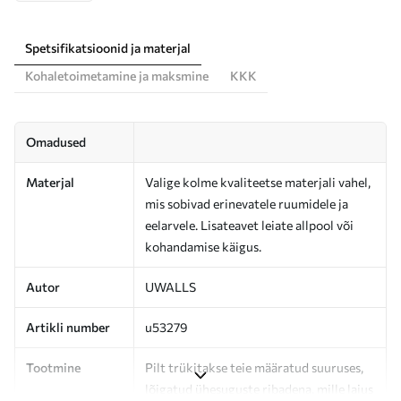
Spetsifikatsioonid ja materjal
Kohaletoimetamine ja maksmine
KKK
Omadused
Materjal
Valige kolme kvaliteetse materjali vahel,
mis sobivad erinevatele ruumidele ja
eelarvele. Lisateavet leiate allpool või
kohandamise käigus.
Autor
UWALLS
Artikli number
u53279
Tootmine
Pilt trükitakse teie määratud suuruses,
lõigatud ühesuguste ribadena, mille laius