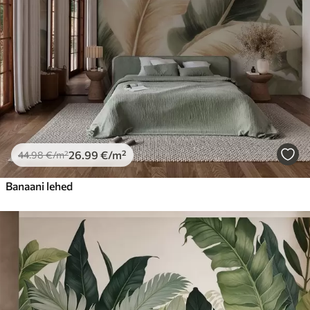
26
.99
€
/m²
44
.98
€
/m²
Banaani lehed