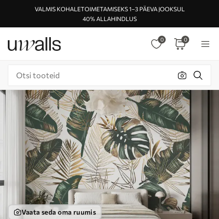
VALMIS KOHALETOIMETAMISEKS 1–3 PÄEVA JOOKSUL
40% ALLAHINDLUS
0
0
Vaata seda oma ruumis