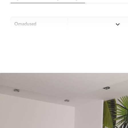
Omadused
Materjal
Valige kolme kvaliteetse mat
ja eelarvele. Lisateavet leia
Autor
UWALLS
Artikli number
u37767
Tootmine
Pilt trükitakse teie määrat
mille laius on kuni 50 cm.
Lisaks
Võite lisada lakikihti ja/või 
Puhastamine
Tapeeti saab õrnalt puhast
võib puhastada veega.