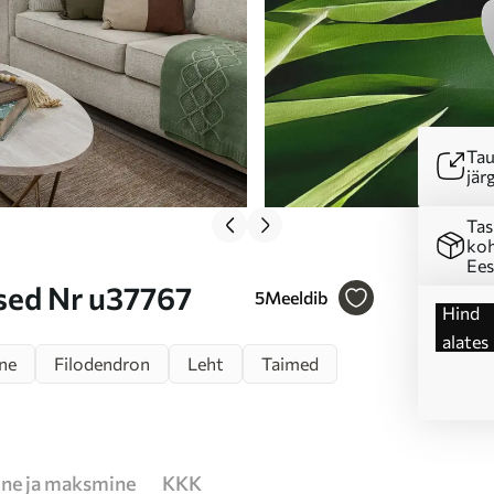
Tau
järg
Tas
koh
Ees
ised Nr u37767
5
Meeldib
Hind
alates
ine
Filodendron
Leht
Taimed
ne ja maksmine
KKK