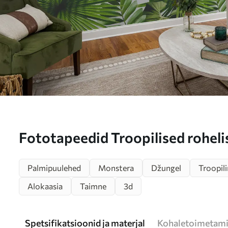
Fototapeedid Troopilised rohel
Palmipuulehed
Monstera
Džungel
Troopil
Alokaasia
Taimne
3d
Spetsifikatsioonid ja materjal
Kohaletoimetami