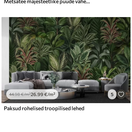
Metsatee majesteetlike puude vahel akvarellstiilis
26
.99
€
/m²
5
44
.98
€
/m²
Paksud rohelised troopilised lehed