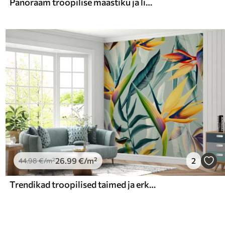
Panoraam troopilise maastiku ja lindudega
26
.99
€
/m²
2
44
.98
€
/m²
Trendikad troopilised taimed ja erksavärvilised lehed