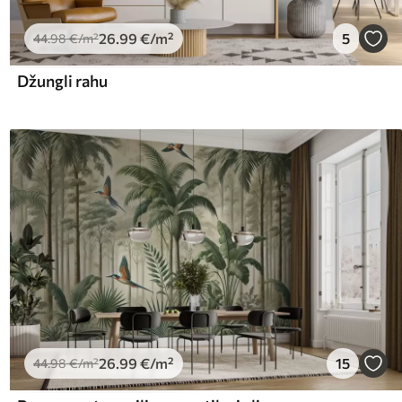
26
.99
€
/m²
5
44
.98
€
/m²
Džungli rahu
26
.99
€
/m²
15
44
.98
€
/m²