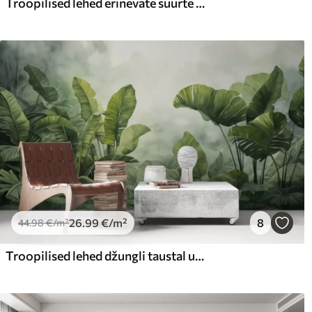
Troopilised lehed erinevate suurte roheliste lehtedega, sealhulgas banaanilehed, palmilehed ja muud eksootilised taimeliigid
26
.99
€
/m²
8
44
.98
€
/m²
Troopilised lehed džungli taustal udu märja akvarelliga