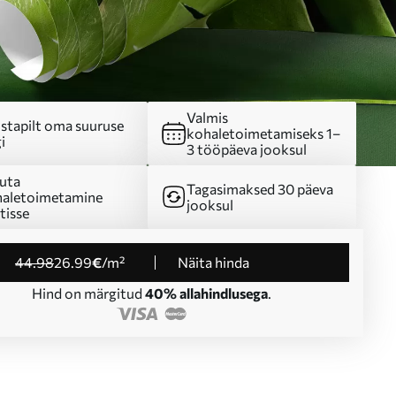
Valmis
stapilt oma suuruse
kohaletoimetamiseks 1–
i
3 tööpäeva jooksul
uta
Tagasimaksed 30 päeva
aletoimetamine
jooksul
tisse
44
.98
26
.99
€
/m²
Näita hinda
Hind on märgitud
40% allahindlusega
.