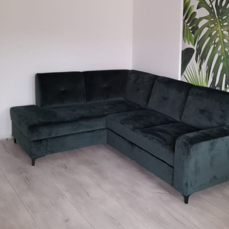
Rakendusmeetod
Suurepärane rakendus
Saadaolevad materjalid
Standard
Pr
44
.98
56
.
26
.99
€
/m²
Premium vinüül
Pee
65
.00
81
.
39
.00
€
/m²