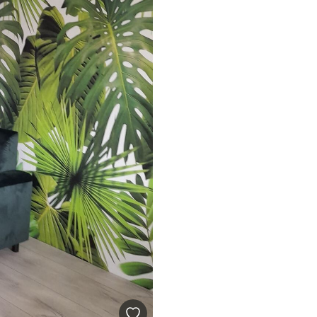
emium
67
34
.00
€
/m²
l and Stick
67
49
.00
€
/m²