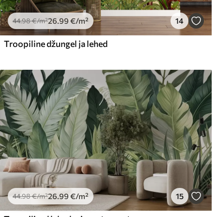
26
.99
€
/m²
14
44
.98
€
/m²
Troopiline džungel ja lehed
26
.99
€
/m²
15
44
.98
€
/m²