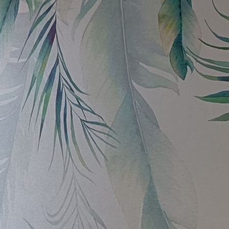
65
.00
39
.00
€
/m²
Peel and Stick
81
.67
49
.00
€
/m²