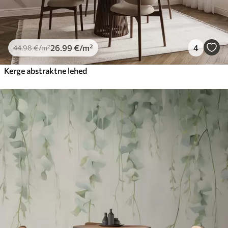
26
.99
€
/m²
4
44
.98
€
/m²
Kerge abstraktne lehed