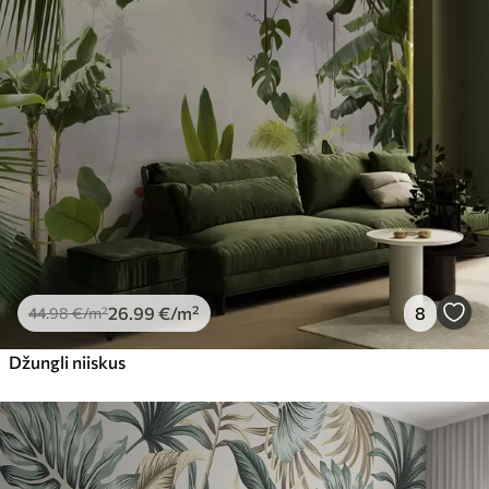
26
.99
€
/m²
8
44
.98
€
/m²
Džungli niiskus