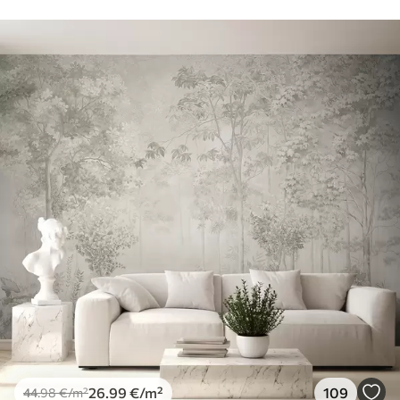
26
.99
€
/m²
109
44
.98
€
/m²