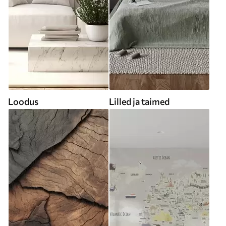
Loodus
Lilled ja taimed