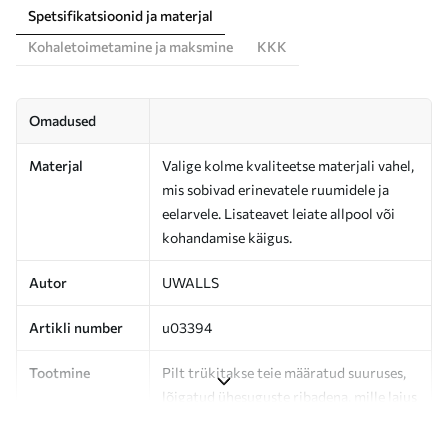
Spetsifikatsioonid ja materjal
Kohaletoimetamine ja maksmine
KKK
Omadused
Materjal
Valige kolme kvaliteetse materjali vahel,
mis sobivad erinevatele ruumidele ja
eelarvele. Lisateavet leiate allpool või
kohandamise käigus.
Autor
UWALLS
Artikli number
u03394
Tootmine
Pilt trükitakse teie määratud suuruses,
lõigatud ühesuguste ribadena, mille laius
on kuni 50 cm.