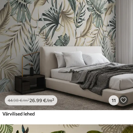
26
.99
€
/m²
11
44
.98
€
/m²
Värvilised lehed