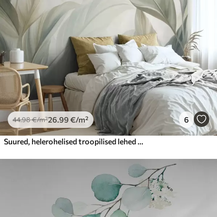
26
.99
€
/m²
6
44
.98
€
/m²
Suured, helerohelised troopilised lehed pehmetes pastelltoonides, tekstuurne kunst