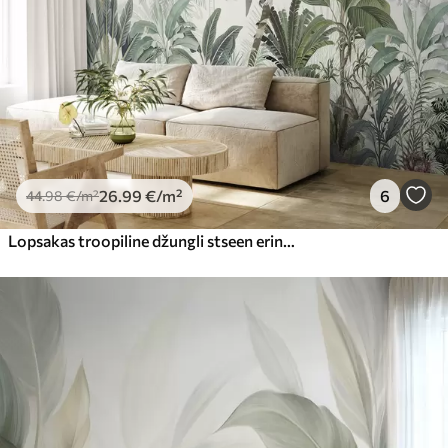
26
.99
€
/m²
6
44
.98
€
/m²
Lopsakas troopiline džungli stseen erinevate palmipuude, suurte lehtede ja värviliste lilledega esiplaanil