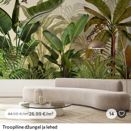
26
.99
€
/m²
14
44
.98
€
/m²
Troopiline džungel ja lehed