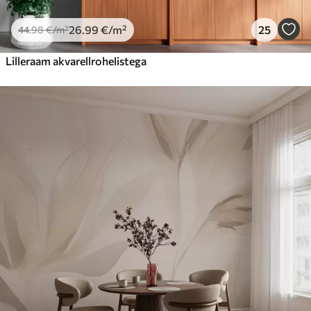
26
.99
€
/m²
25
44
.98
€
/m²
Lilleraam akvarellrohelistega