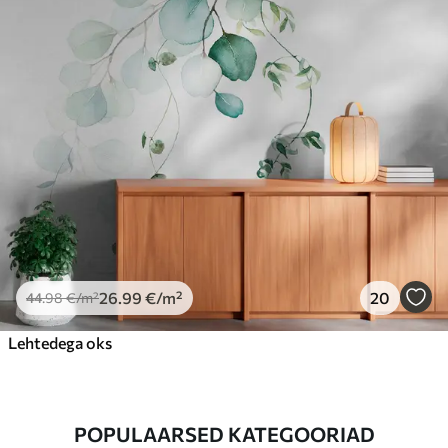
26
.99
€
/m²
20
44
.98
€
/m²
Lehtedega oks
POPULAARSED KATEGOORIAD