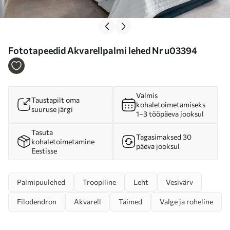
Fototapeedid Akvarellpalmi lehed Nr u03394
Valmis
Taustapilt oma
kohaletoimetamiseks
suuruse järgi
1–3 tööpäeva jooksul
Tasuta
Tagasimaksed 30
kohaletoimetamine
päeva jooksul
Eestisse
Palmipuulehed
Troopiline
Leht
Vesivärv
Filodendron
Akvarell
Taimed
Valge ja roheline