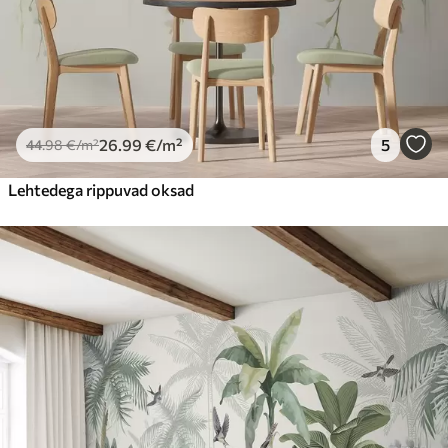
26
.99
€
/m²
5
44
.98
€
/m²
Lehtedega rippuvad oksad