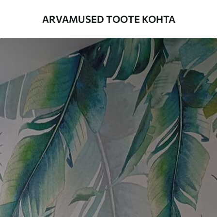
Lisaks
Võite lisada lakikihti ja/või tapeediliimi.
ARVAMUSED TOOTE KOHTA
Puhastamine
Tapeeti saab õrnalt puhastada pehme
käsnaga. Lakkviimistlusega tapeedid
võib puhastada veega.
Rakendusmeetod
Suurepärane rakendus
Saadaolevad materjalid
Standard
44
.98
26
.99
€
/m²
Premium
56
.67
34
.00
€
/m²
Premium vinüül