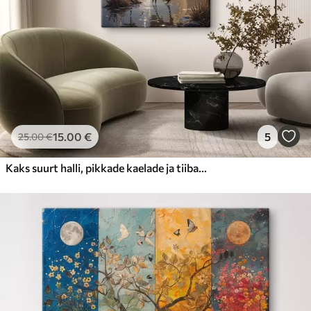
15
.00
€
5
25
.00
€
Kaks suurt halli, pikkade kaelade ja tiibadega kraanat, mis seisavad puudest ümbritsetud udujärves