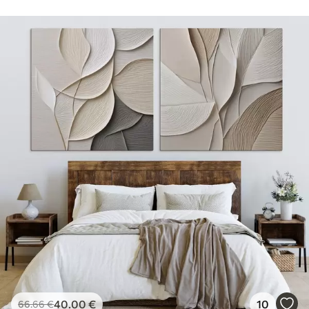
40
.00
€
10
66
.66
€