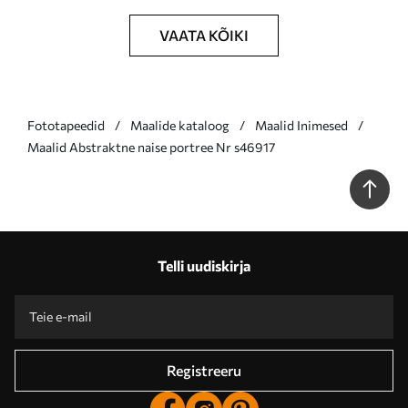
VAATA KÕIKI
Fototapeedid
Maalide kataloog
Maalid Inimesed
Maalid Abstraktne naise portree Nr s46917
Telli uudiskirja
Registreeru