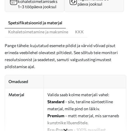
kohaletoimetamiseks
päeva jooksul
1–3 tööpäeva jooksul
Spetsifikatsioonid ja materjal
Kohaletoimetamine ja maksmine
KKK
Pange tähele: kujutatud esemete pildid ja värvid võivad pisut
erineda veebilehel olevatest piltidest. See sõltub teie monitori
resolutsioonist ja seadetest, samuti valgustustingimustest
pildistamise ajal.
Omadused
Materjal
Valida saab kolme materjali vahel:
Standard
- sile, teraline sünteetiline
materjal, mille pind on läikiv.
Premium
- matt materjal, mis sarnaneb
kunstnike lõuenditele.
Eco-Premium
- 100% puuvillast