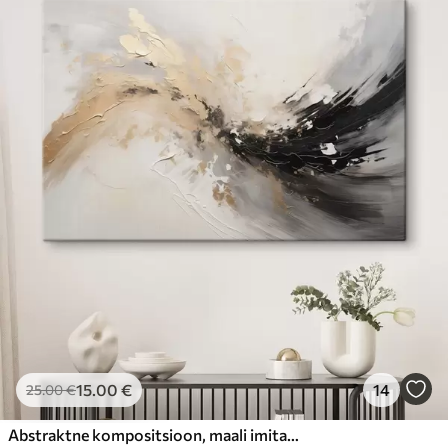
15
.00
€
14
25
.00
€
Abstraktne kompositsioon, maali imitatsioon