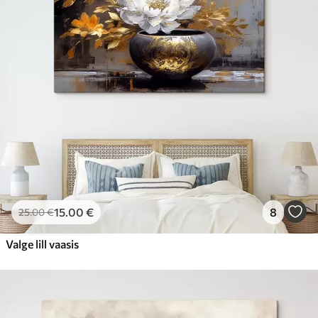
15
.00
€
8
25
.00
€
Valge lill vaasis