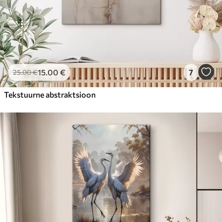
15
.00
€
7
25
.00
€
Tekstuurne abstraktsioon