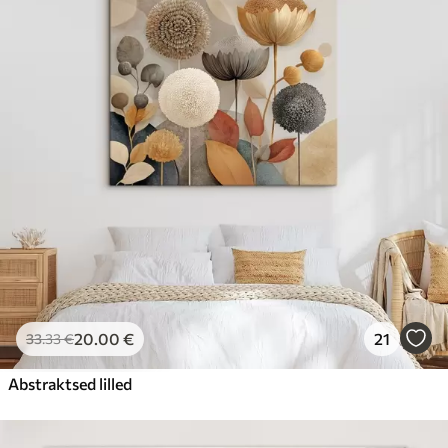
20
.00
€
21
33
.33
€
Abstraktsed lilled