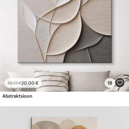
Hind Alates
31
.00
€
20
.00
€
19
33
.33
€
Abstraktsioon