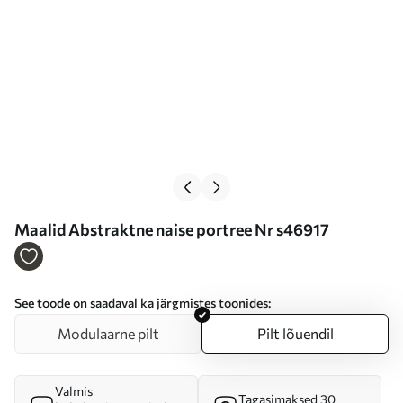
Maalid Abstraktne naise portree Nr s46917
See toode on saadaval ka järgmistes toonides:
Modulaarne pilt
Pilt lõuendil
Valmis
Tagasimaksed 30