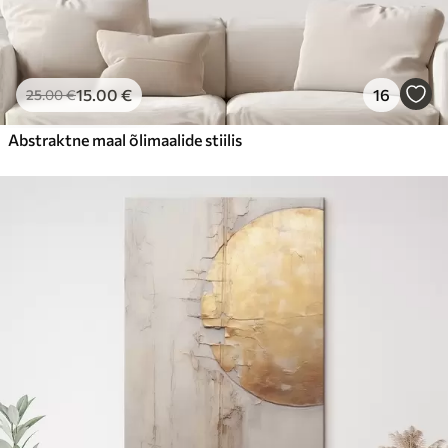
15
.00
€
16
25
.00
€
Abstraktne maal õlimaalide stiilis