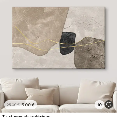
15
.00
€
10
25
.00
€
Tekstuurne abstraktsioon