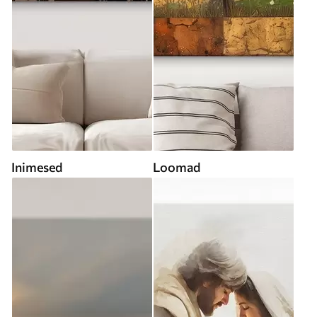
Inimesed
Loomad