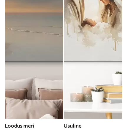
Loodus meri
Usuline