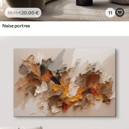
20
.00
€
11
33
.33
€
Naise portree