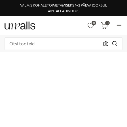
VALMIS KOHALETOIMETAMISEKS 1–3 PÄEVA JOOKSUL
40% ALLAHINDLUS
0
0