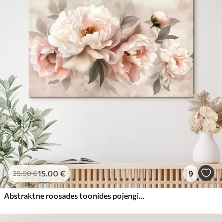
15
.00
€
9
25
.00
€
Abstraktne roosades toonides pojengide kimp