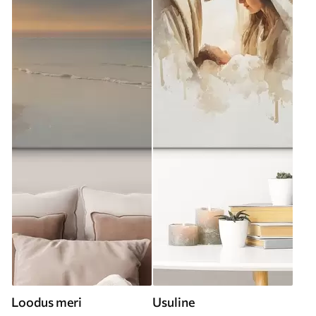
Loodus meri
Usuline