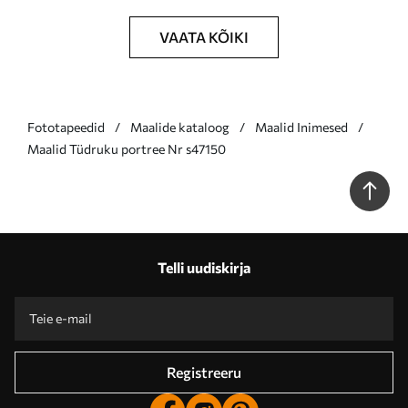
VAATA KÕIKI
Fototapeedid
Maalide kataloog
Maalid Inimesed
Maalid Tüdruku portree Nr s47150
Telli uudiskirja
Registreeru