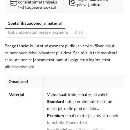
kohaletoimetamiseks
päeva jooksul
1–3 tööpäeva jooksul
Spetsifikatsioonid ja materjal
Kohaletoimetamine ja maksmine
KKK
Pange tähele: kujutatud esemete pildid ja värvid võivad pisut
erineda veebilehel olevatest piltidest. See sõltub teie monitori
resolutsioonist ja seadetest, samuti valgustustingimustest
pildistamise ajal.
Omadused
Materjal
Valida saab kolme materjali vahel:
Standard
- sile, teraline sünteetiline
materjal, mille pind on läikiv.
Premium
- matt materjal, mis sarnaneb
kunstnike lõuenditele.
Eco-Premium
- 100% puuvillast