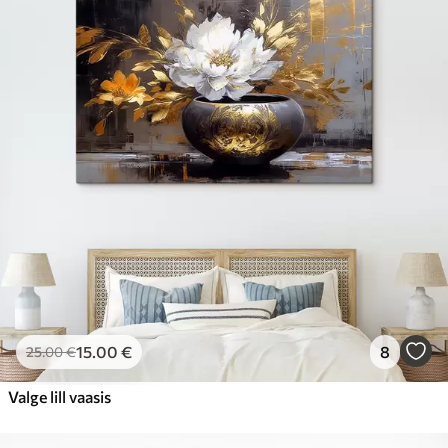
15
.00
€
8
25
.00
€
Valge lill vaasis