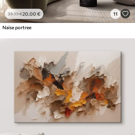
20
.00
€
11
33
.33
€
Naise portree