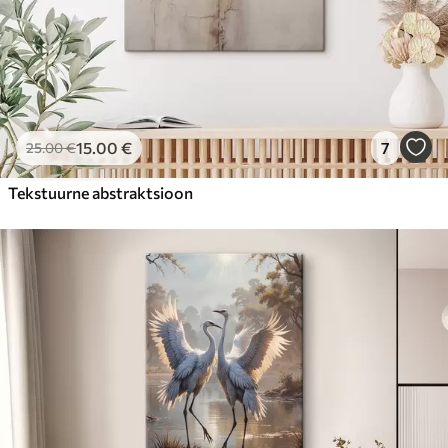
15
.00
€
7
25
.00
€
Tekstuurne abstraktsioon