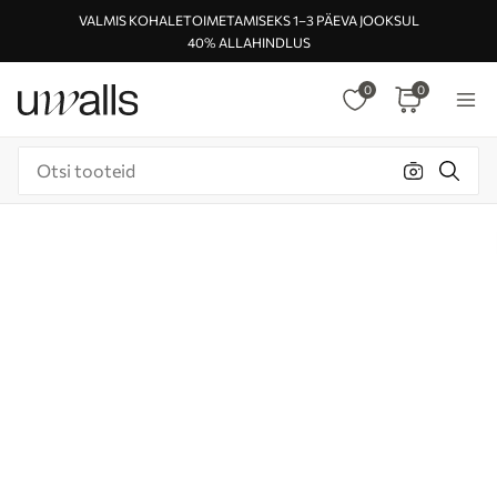
VALMIS KOHALETOIMETAMISEKS 1–3 PÄEVA JOOKSUL
40% ALLAHINDLUS
0
0