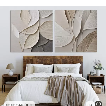
40
.00
€
10
66
.66
€