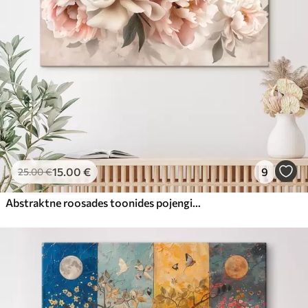
15
.00
€
9
25
.00
€
Abstraktne roosades toonides pojengide kimp