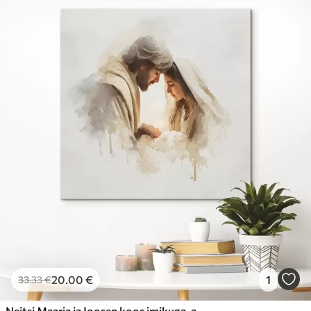
20
.00
€
1
33
.33
€
Neitsi Maarja ja Joosep koos imikuga, akvarellistiilis