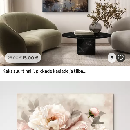
15
.00
€
5
25
.00
€
Kaks suurt halli, pikkade kaelade ja tiibadega kraanat, mis seisavad puudest ümbritsetud udujärves