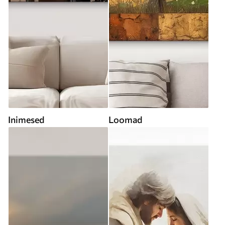
Inimesed
Loomad