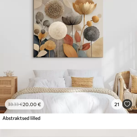
20
.00
€
21
33
.33
€
Abstraktsed lilled