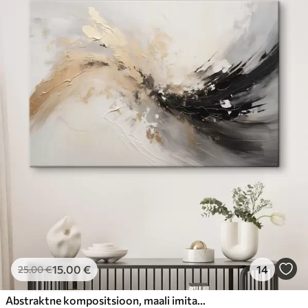
15
.00
€
14
25
.00
€
Abstraktne kompositsioon, maali imitatsioon