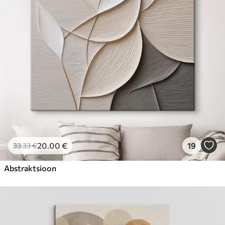
Hind Alates
23
.00
€
20
.00
€
19
33
.33
€
Abstraktsioon