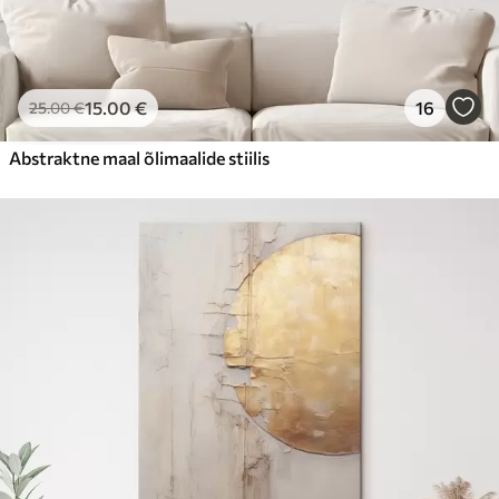
15
.00
€
16
25
.00
€
Abstraktne maal õlimaalide stiilis