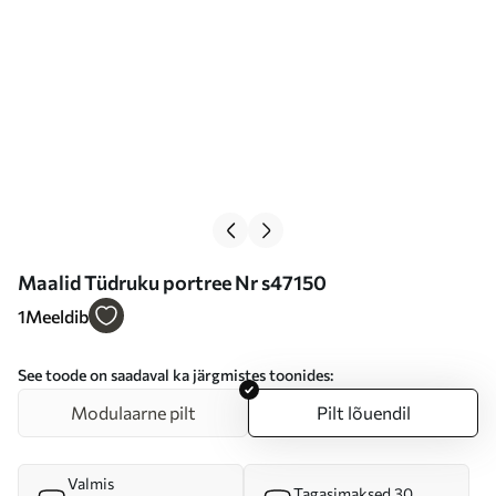
Maalid Tüdruku portree Nr s47150
1
Meeldib
See toode on saadaval ka järgmistes toonides:
Modulaarne pilt
Pilt lõuendil
Valmis
Tagasimaksed 30