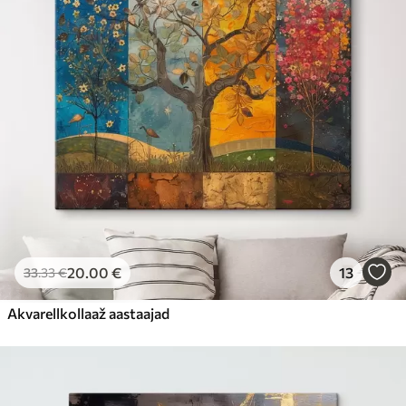
20
.00
€
13
33
.33
€
Akvarellkollaaž aastaajad