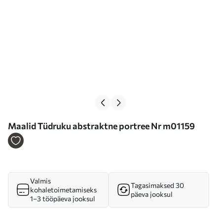
Maalid Tüdruku abstraktne portree Nr m01159
Valmis
Tagasimaksed 30
kohaletoimetamiseks
päeva jooksul
1–3 tööpäeva jooksul