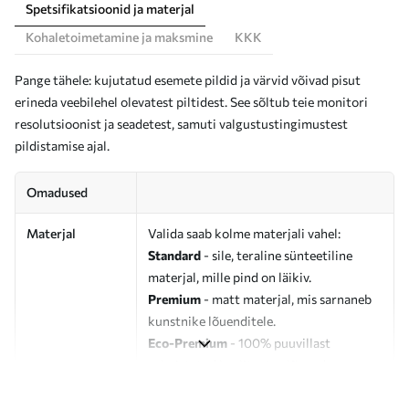
Spetsifikatsioonid ja materjal
Kohaletoimetamine ja maksmine
KKK
Pange tähele: kujutatud esemete pildid ja värvid võivad pisut
erineda veebilehel olevatest piltidest. See sõltub teie monitori
resolutsioonist ja seadetest, samuti valgustustingimustest
pildistamise ajal.
Omadused
Materjal
Valida saab kolme materjali vahel:
Standard
- sile, teraline sünteetiline
materjal, mille pind on läikiv.
Premium
- matt materjal, mis sarnaneb
kunstnike lõuenditele.
Eco-Premium
- 100% puuvillast
valmistatud kvaliteetne lõuend.
Autor
UWALLS