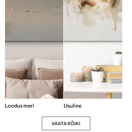
Loodus meri
Usuline
VAATA KÕIKI