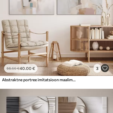
40
.00
€
3
66
.66
€
Abstraktne portree imitatsioon maalimine