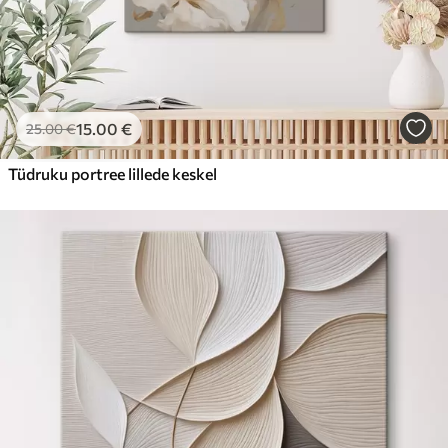
15
.00
€
25
.00
€
Tüdruku portree lillede keskel