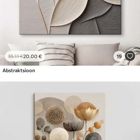
20
.00
€
19
33
.33
€
Abstraktsioon