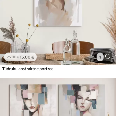
15
.00
€
1
25
.00
€
Tüdruku abstraktne portree