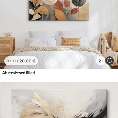
20
.00
€
21
33
.33
€
Abstraktsed lilled