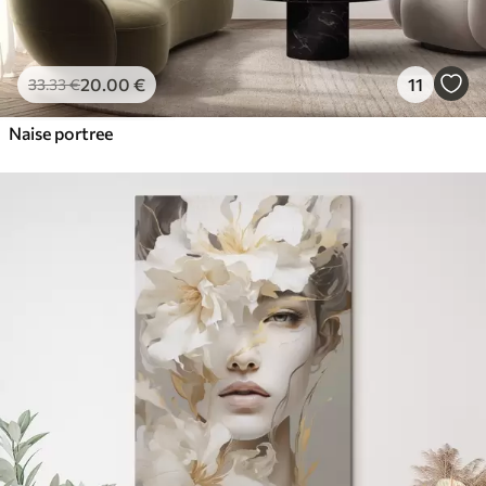
20
.00
€
11
33
.33
€
Naise portree