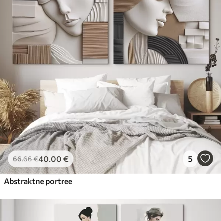
40
.00
€
5
66
.66
€
Abstraktne portree