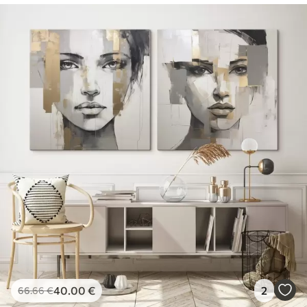
40
.00
€
2
66
.66
€