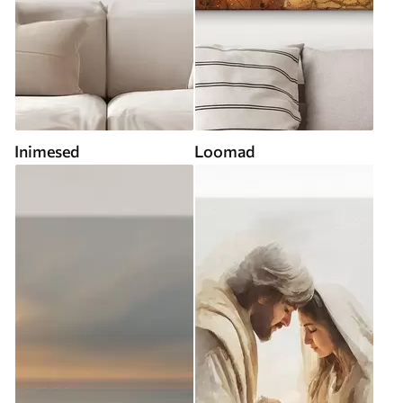
Inimesed
Loomad