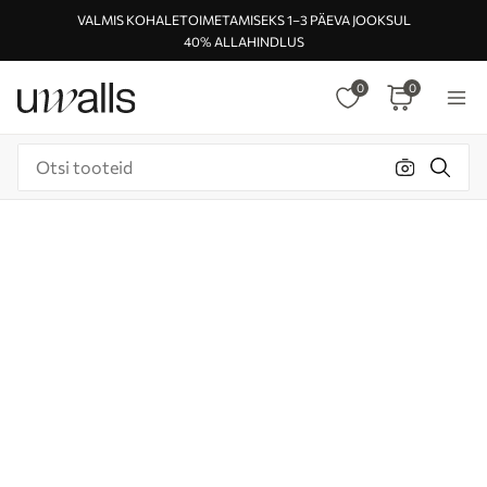
VALMIS KOHALETOIMETAMISEKS 1–3 PÄEVA JOOKSUL
40% ALLAHINDLUS
0
0