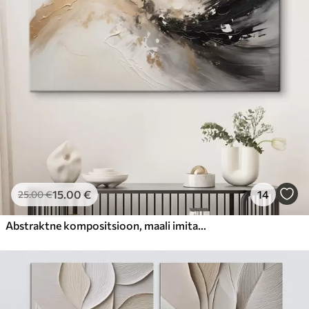
15
.00
€
14
25
.00
€
Abstraktne kompositsioon, maali imitatsioon