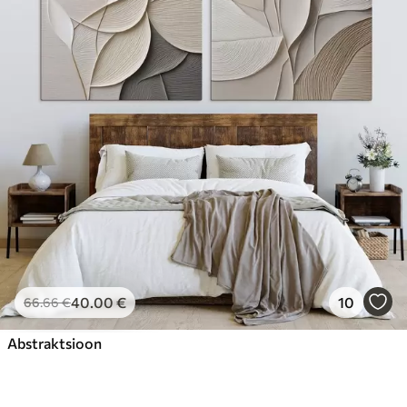
40
.00
€
10
66
.66
€
Abstraktsioon