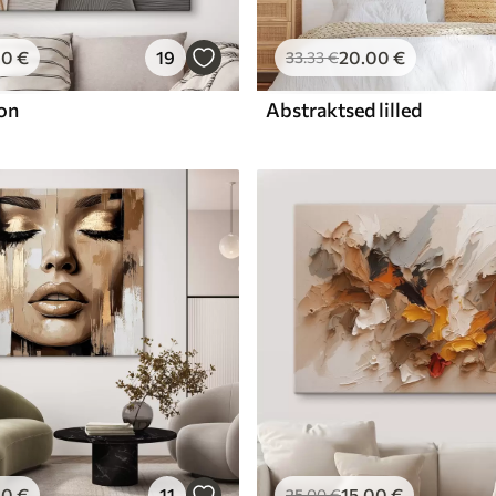
00
€
19
20
.00
€
33
.33
€
on
Abstraktsed lilled
00
€
11
15
.00
€
25
.00
€