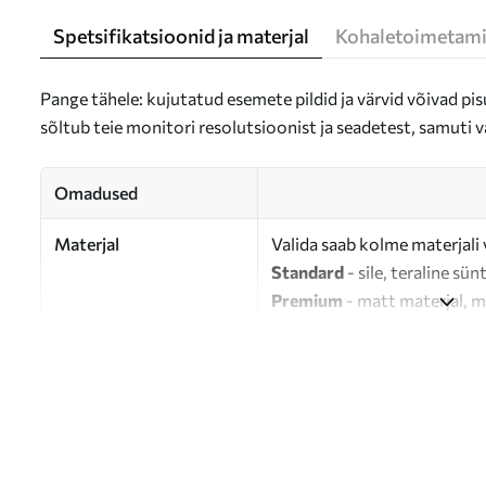
Spetsifikatsioonid ja materjal
Kohaletoimetami
Pange tähele: kujutatud esemete pildid ja värvid võivad pisu
sõltub teie monitori resolutsioonist ja seadetest, samuti v
Omadused
Materjal
Valida saab kolme materjali 
Standard
- sile, teraline sün
Premium
- matt materjal, m
Eco-Premium
- 100% puuvil
Autor
UWALLS
Artikli number
s46918
Lisaks
Võite lisada lakikihti.