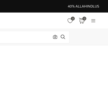
40% ALLAHINDLUS
0
0