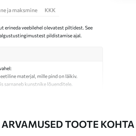
ne ja maksmine
KKK
t erineda veebilehel olevatest piltidest. See
algustustingimustest pildistamise ajal.
vahel:
teetiline materjal, mille pind on läikiv.
is sarnaneb kunstnike lõuenditele.
last valmistatud kvaliteetne lõuend.
ARVAMUSED TOOTE KOHTA