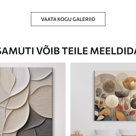
VAATA KOGU GALERIID
Eco-Premium
Hind Alates
31
.00
€
SAMUTI VÕIB TEILE MEELDID