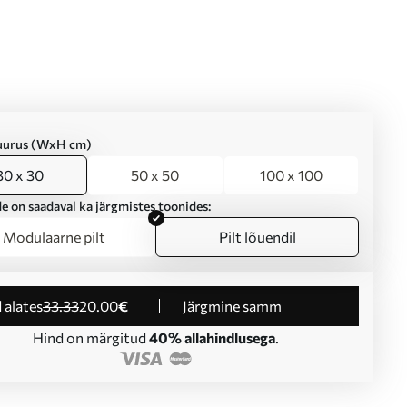
suurus (WxH cm)
30 x 30
50 x 50
100 x 100
e on saadaval ka järgmistes toonides:
Modulaarne pilt
Pilt lõuendil
d alates
33
.33
20
.00
€
Järgmine samm
Hind on märgitud
40% allahindlusega
.