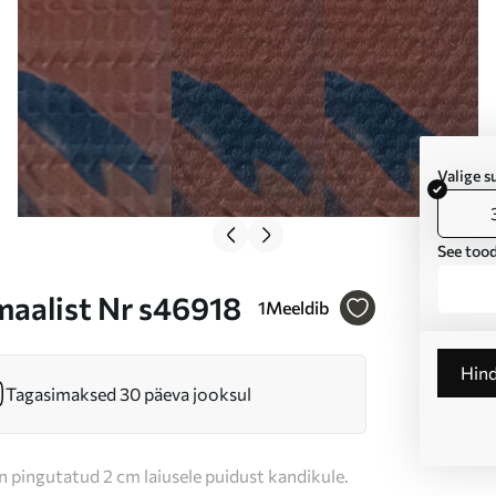
Valige 
See tood
maalist Nr s46918
1
Meeldib
Hin
Tagasimaksed 30 päeva jooksul
n pingutatud 2 cm laiusele puidust kandikule.