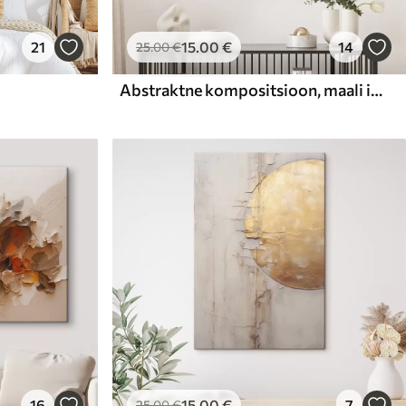
21
15
.00
€
14
25
.00
€
Abstraktne kompositsioon, maali imitatsioon
16
15
.00
€
7
25
.00
€