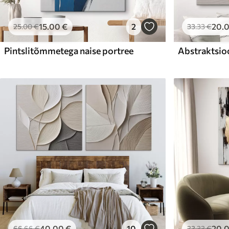
15
.00
€
2
20
.
25
.00
€
33
.33
€
Pintslitõmmetega naise portree
Abstraktsio
40
.00
€
10
20
.
66
.66
€
33
.33
€