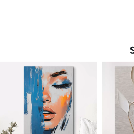
Saadaolevad materjalid
Standard
Premium
Hind Alates
20
.00
€
Hind Alates
25
.00
€