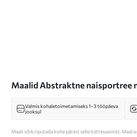
Maalid Abstraktne naisportree 
Valmis kohaletoimetamiseks 1–3 tööpäeva
jooksul
Maali võib riputada kohe pärast selle kättesaamist. Maal o