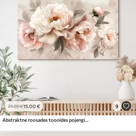
15
.00
€
9
25
.00
€
Abstraktne roosades toonides pojengide kimp