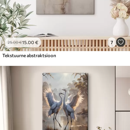
15
.00
€
7
25
.00
€
Tekstuurne abstraktsioon