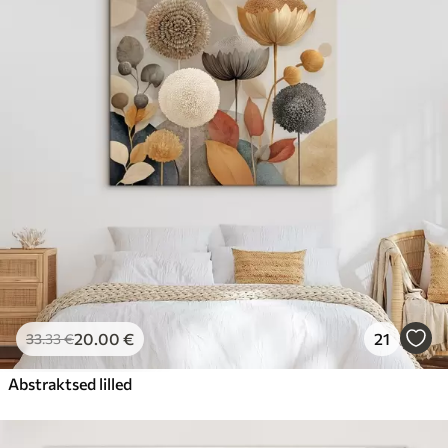
20
.00
€
21
33
.33
€
Abstraktsed lilled