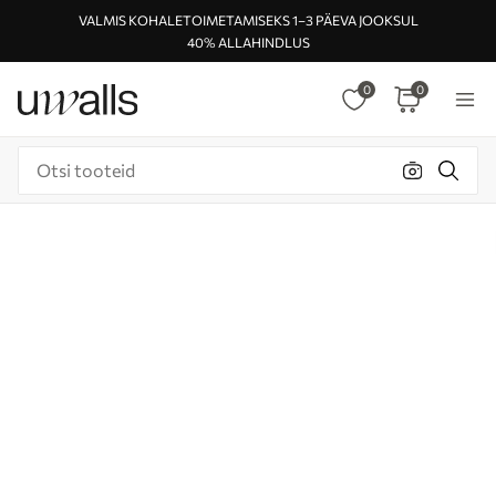
VALMIS KOHALETOIMETAMISEKS 1–3 PÄEVA JOOKSUL
40% ALLAHINDLUS
0
0