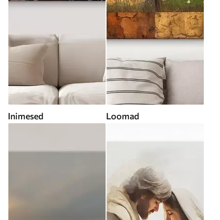
Inimesed
Loomad