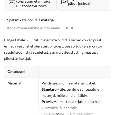
kohaletoimetamiseks
päeva jooksul
1–3 tööpäeva jooksul
Spetsifikatsioonid ja materjal
Kohaletoimetamine ja maksmine
KKK
Pange tähele: kujutatud esemete pildid ja värvid võivad pisut
erineda veebilehel olevatest piltidest. See sõltub teie monitori
resolutsioonist ja seadetest, samuti valgustustingimustest
pildistamise ajal.
Omadused
Materjal
Valida saab kolme materjali vahel:
Standard
- sile, teraline sünteetiline
materjal, mille pind on läikiv.
Premium
- matt materjal, mis sarnaneb
kunstnike lõuenditele.
Eco-Premium
- 100% puuvillast