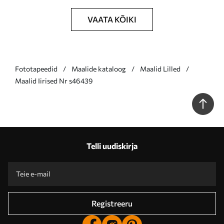
VAATA KÕIKI
Fototapeedid
Maalide kataloog
Maalid Lilled
Maalid Iirised Nr s46439
Telli uudiskirja
Registreeru