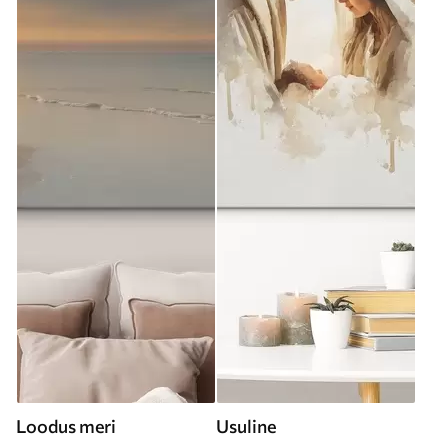
Loodus meri
Usuline