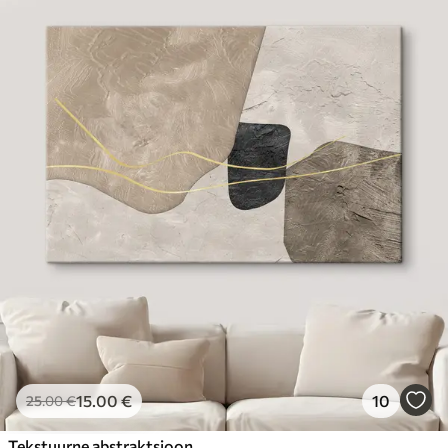
15
.00
€
10
25
.00
€
Tekstuurne abstraktsioon