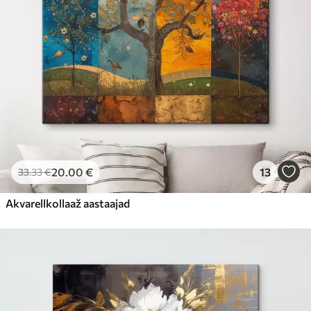
20
.00
€
13
33
.33
€
Akvarellkollaaž aastaajad