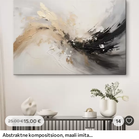
15
.00
€
14
25
.00
€
Abstraktne kompositsioon, maali imitatsioon