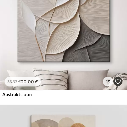
Hind Alates
23
.00
€
20
.00
€
19
33
.33
€
Abstraktsioon