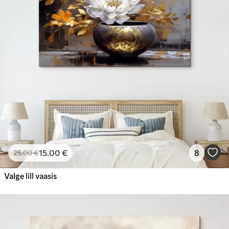
15
.00
€
8
25
.00
€
Valge lill vaasis