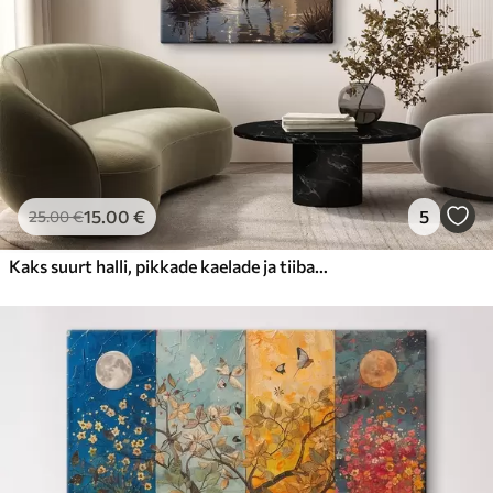
15
.00
€
5
25
.00
€
Kaks suurt halli, pikkade kaelade ja tiibadega kraanat, mis seisavad puudest ümbritsetud udujärves