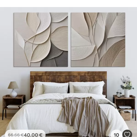
40
.00
€
10
66
.66
€