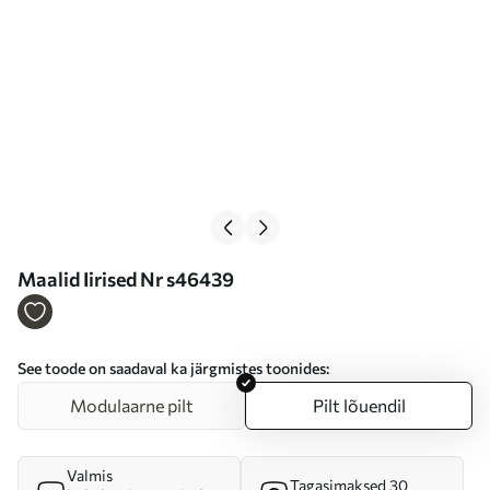
Maalid Iirised Nr s46439
See toode on saadaval ka järgmistes toonides:
Modulaarne pilt
Pilt lõuendil
Valmis
Tagasimaksed 30