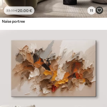
20
.00
€
11
33
.33
€
Naise portree