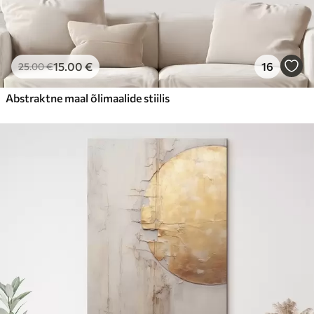
15
.00
€
16
25
.00
€
Abstraktne maal õlimaalide stiilis