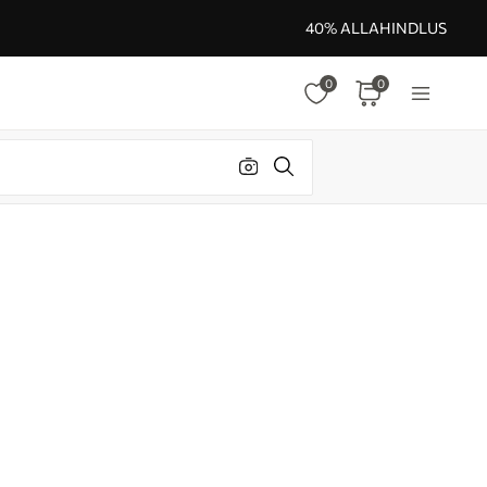
40% ALLAHINDLUS
0
0