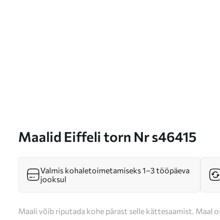
Maalid Eiffeli torn Nr s46415
Valmis kohaletoimetamiseks 1–3 tööpäeva
jooksul
Maali võib riputada kohe pärast selle kättesaamist. Maal o