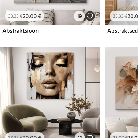
20
.00
€
19
20
.
33
.33
€
33
.33
€
Abstraktsioon
Abstraktsed 
20
.00
€
11
15
.
33
.33
€
25
.00
€