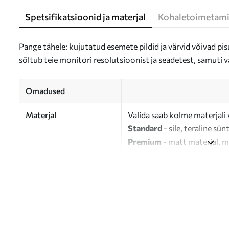
Spetsifikatsioonid ja materjal
Kohaletoimetami
Pange tähele: kujutatud esemete pildid ja värvid võivad pisu
sõltub teie monitori resolutsioonist ja seadetest, samuti v
Omadused
Materjal
Valida saab kolme materjali 
Standard
- sile, teraline sün
Premium
- matt materjal, m
Eco-Premium
- 100% puuvil
Autor
UWALLS
Artikli number
s46415
Lisaks
Võite lisada lakikihti.