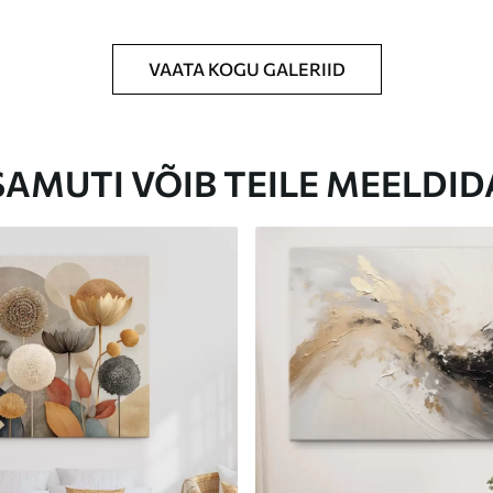
VAATA KOGU GALERIID
Eco-Premium
Hind Alates
23
.00
€
SAMUTI VÕIB TEILE MEELDID