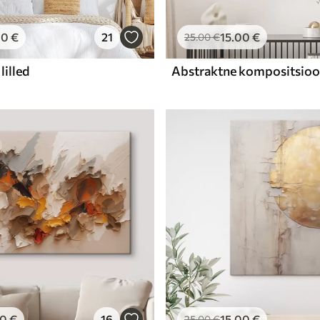
00
€
21
15
.00
€
25
.00
€
lilled
00
€
16
15
.00
€
25
.00
€