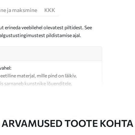
ne ja maksmine
KKK
t erineda veebilehel olevatest piltidest. See
algustustingimustest pildistamise ajal.
vahel:
teetiline materjal, mille pind on läikiv.
is sarnaneb kunstnike lõuenditele.
last valmistatud kvaliteetne lõuend.
ARVAMUSED TOOTE KOHTA