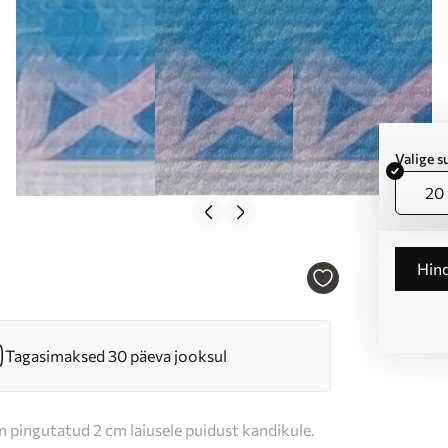
Valige 
20 
Hin
Tagasimaksed 30 päeva jooksul
n pingutatud 2 cm laiusele puidust kandikule.