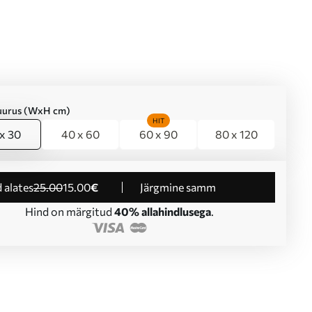
suurus (WxH cm)
HIT
x 30
40 x 60
60 x 90
80 x 120
d alates
25
.00
15
.00
€
Järgmine samm
Hind on märgitud
40% allahindlusega
.