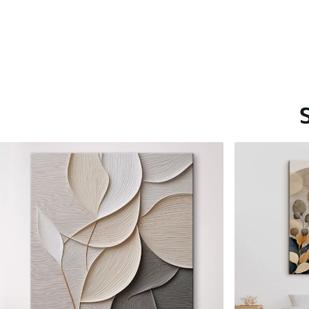
Saadaolevad materjalid
Standard
Premium
Hind Alates
15
.00
€
Hind Alates
19
.00
€