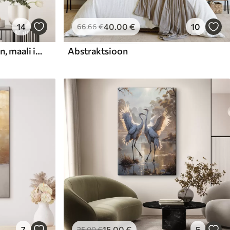
14
40
.00
€
10
66
.66
€
Abstraktne kompositsioon, maali imitatsioon
Abstraktsioon
7
15
.00
€
5
25
.00
€