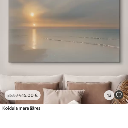
15
.00
€
13
25
.00
€
Koidula mere ääres