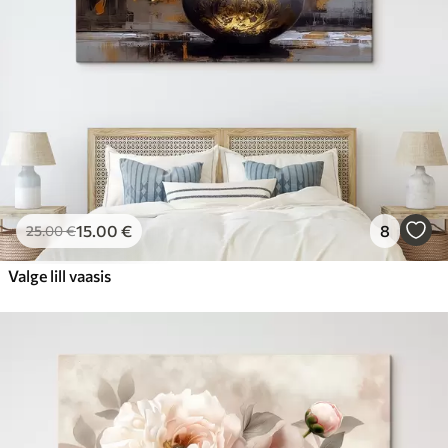
15
.00
€
8
25
.00
€
Valge lill vaasis