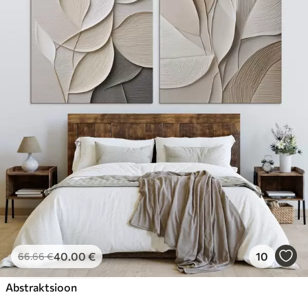
40
.00
€
10
66
.66
€
Abstraktsioon