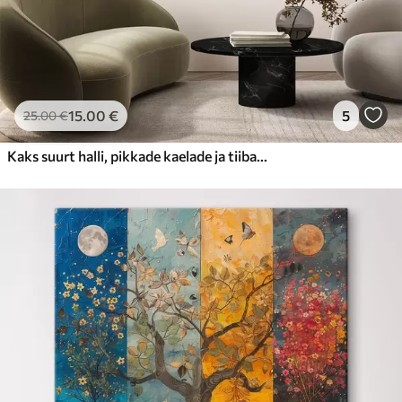
15
.00
€
5
25
.00
€
Kaks suurt halli, pikkade kaelade ja tiibadega kraanat, mis seisavad puudest ümbritsetud udujärves