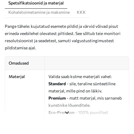
Spetsifikatsioonid ja materjal
Kohaletoimetamine ja maksmine
KKK
Pange tähele: kujutatud esemete pildid ja värvid võivad pisut
erineda veebilehel olevatest piltidest. See sõltub teie monitori
resolutsioonist ja seadetest, samuti valgustustingimustest
pildistamise ajal.
Omadused
Materjal
Valida saab kolme materjali vahel:
Standard
- sile, teraline sünteetiline
materjal, mille pind on läikiv.
Premium
- matt materjal, mis sarnaneb
kunstnike lõuenditele.
Eco-Premium
- 100% puuvillast
valmistatud kvaliteetne lõuend.
Autor
UWALLS