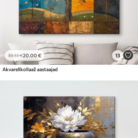
20
.00
€
13
33
.33
€
Akvarellkollaaž aastaajad