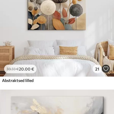
20
.00
€
21
33
.33
€
Abstraktsed lilled