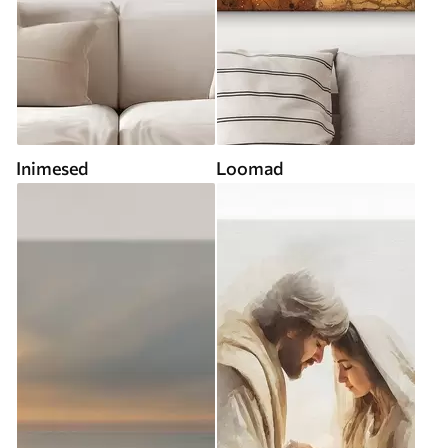
Inimesed
Loomad