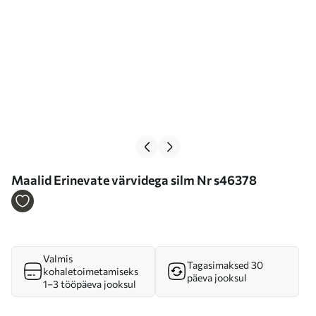
Maalid Erinevate värvidega silm Nr s46378
Valmis
Tagasimaksed 30
kohaletoimetamiseks
päeva jooksul
1–3 tööpäeva jooksul