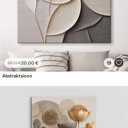
20
.00
€
19
33
.33
€
Abstraktsioon