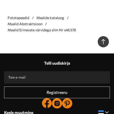
Fototapeedid
Maalide kataloog
Maalid Abstraktsioon
Maalid Erinevate värvidega silm Nr s46378
Telli uudiskirja
Registreeru
Keele muutmine