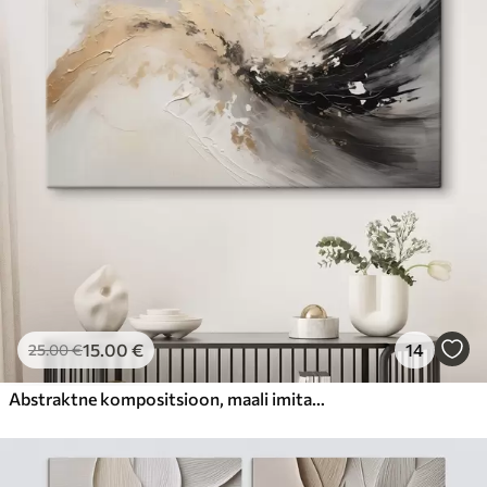
15
.00
€
14
25
.00
€
Abstraktne kompositsioon, maali imitatsioon