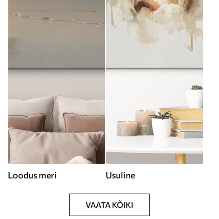
Loodus meri
Usuline
VAATA KÕIKI