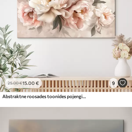
15
.00
€
9
25
.00
€
Abstraktne roosades toonides pojengide kimp