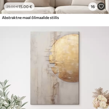
15
.00
€
16
25
.00
€
Abstraktne maal õlimaalide stiilis