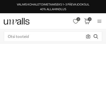
VALMIS KOHALETOIMETAMISEKS 1–3 PÄEVA JOOKSUL
40% ALLAHINDLUS
0
0