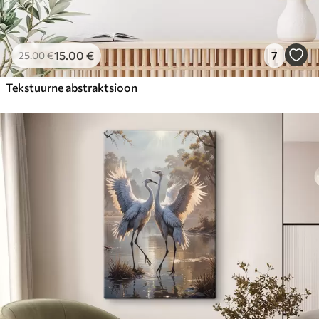
15
.00
€
7
25
.00
€
Tekstuurne abstraktsioon