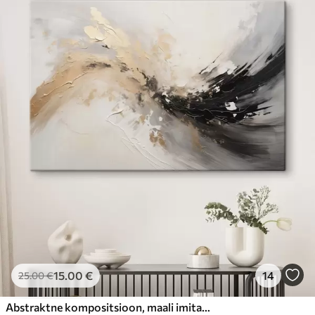
15
.00
€
14
25
.00
€
Abstraktne kompositsioon, maali imitatsioon