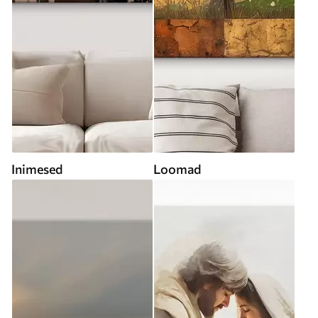
Inimesed
Loomad