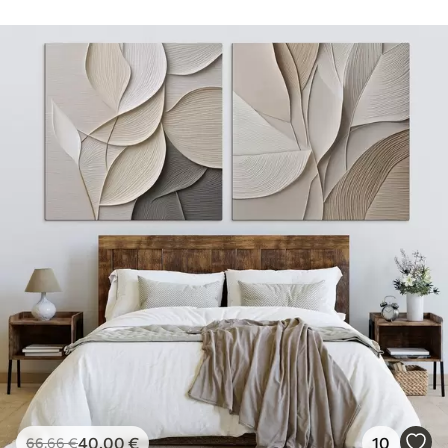
40
.00
€
10
66
.66
€