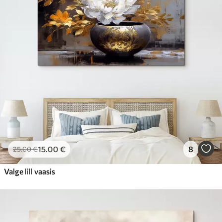
15
.00
€
8
25
.00
€
Valge lill vaasis