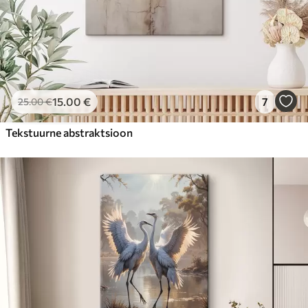
15
.00
€
7
25
.00
€
Tekstuurne abstraktsioon