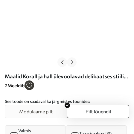
Maalid Korall ja hall ülevoolavad delikaatses stiilis
Nr s46333
2
Meeldib
See toode on saadaval ka järgmistes toonides:
Modulaarne pilt
Pilt lõuendil
Valmis
Tagasimaksed 30