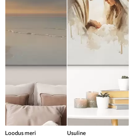
Loodus meri
Usuline