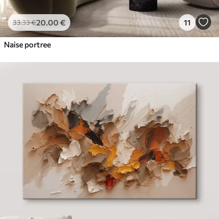
20
.00
€
11
33
.33
€
Naise portree