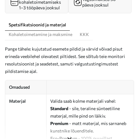
kohaletoimetamiseks
päeva jooksul
1–3 tööpäeva jooksul
Spetsifikatsioonid ja materjal
Kohaletoimetamine ja maksmine
KKK
Pange tähele: kujutatud esemete pildid ja värvid võivad pisut
erineda veebilehel olevatest piltidest. See sõltub teie monitori
resolutsioonist ja seadetest, samuti valgustustingimustest
pildistamise ajal.
Omadused
Materjal
Valida saab kolme materjali vahel:
Standard
- sile, teraline sünteetiline
materjal, mille pind on läikiv.
Premium
- matt materjal, mis sarnaneb
kunstnike lõuenditele.
Eco-Premium
- 100% puuvillast