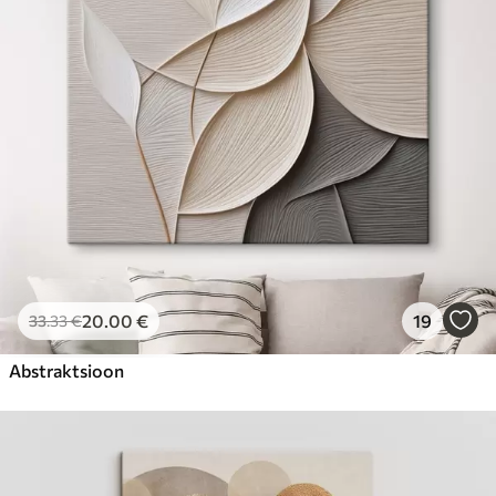
Hind Alates
31
.00
€
20
.00
€
19
33
.33
€
Abstraktsioon