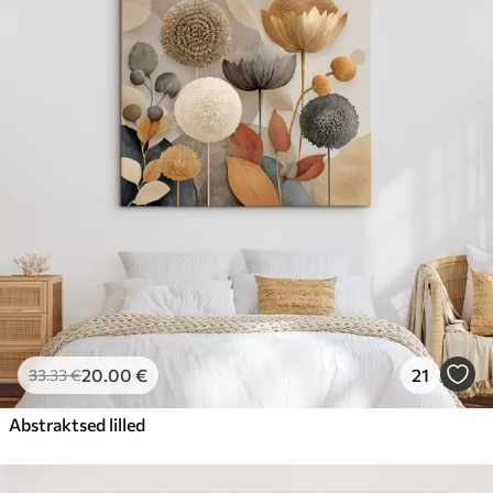
20
.00
€
21
33
.33
€
Abstraktsed lilled