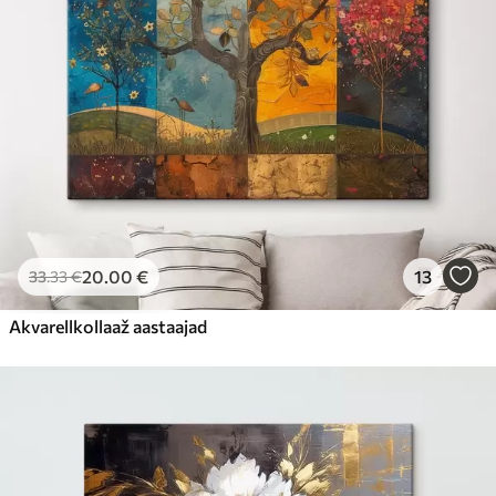
20
.00
€
13
33
.33
€
Akvarellkollaaž aastaajad