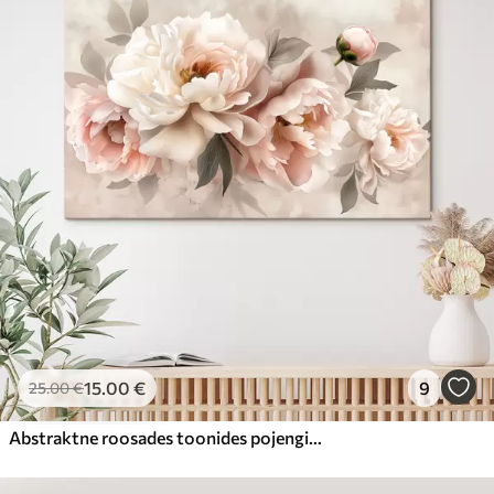
15
.00
€
9
25
.00
€
Abstraktne roosades toonides pojengide kimp