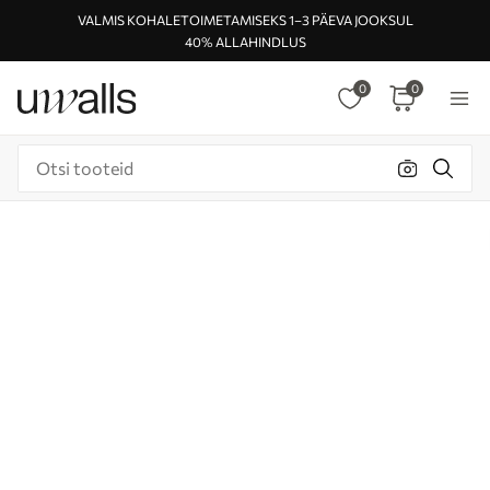
VALMIS KOHALETOIMETAMISEKS 1–3 PÄEVA JOOKSUL
40% ALLAHINDLUS
0
0