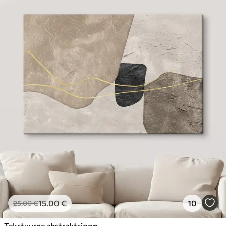
15
.00
€
10
25
.00
€
Tekstuurne abstraktsioon