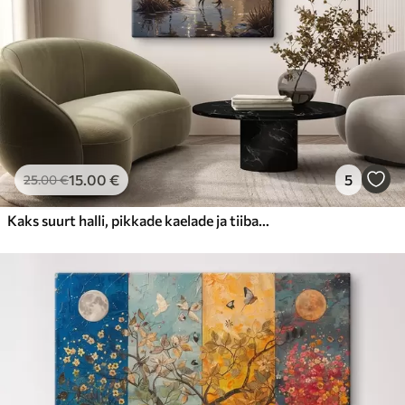
15
.00
€
5
25
.00
€
Kaks suurt halli, pikkade kaelade ja tiibadega kraanat, mis seisavad puudest ümbritsetud udujärves