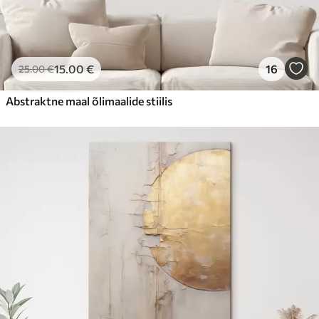
15
.00
€
16
25
.00
€
Abstraktne maal õlimaalide stiilis