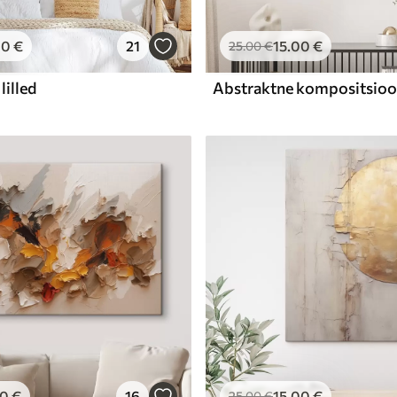
00
€
21
15
.00
€
25
.00
€
lilled
00
€
16
15
.00
€
25
.00
€