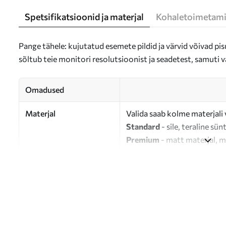
Spetsifikatsioonid ja materjal
Kohaletoimetami
Pange tähele: kujutatud esemete pildid ja värvid võivad pisu
sõltub teie monitori resolutsioonist ja seadetest, samuti v
Omadused
Materjal
Valida saab kolme materjali 
Standard
- sile, teraline sün
Premium
- matt materjal, m
Eco-Premium
- 100% puuvil
Autor
UWALLS
Artikli number
s46318
Lisaks
Võite lisada lakikihti.