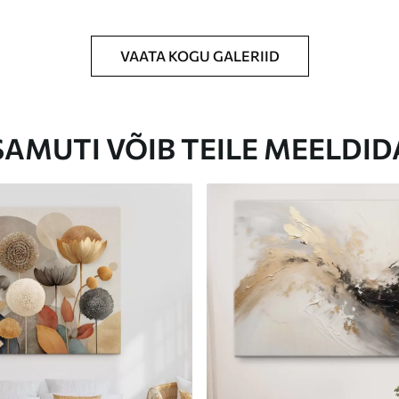
VAATA KOGU GALERIID
Eco-Premium
Hind Alates
31
.00
€
SAMUTI VÕIB TEILE MEELDID