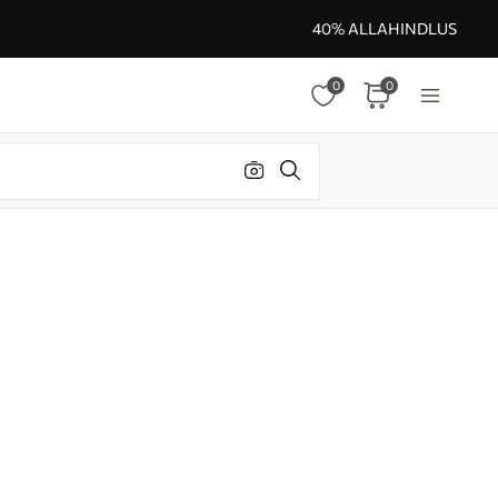
40% ALLAHINDLUS
0
0