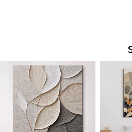
Saadaolevad materjalid
Standard
Premium
Hind Alates
20
.00
€
Hind Alates
25
.00
€