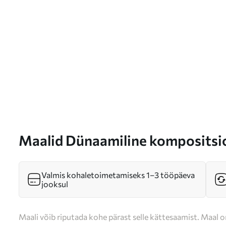
Maalid Dünaamiline kompositsio
toonidega Nr s46318
Valmis kohaletoimetamiseks 1–3 tööpäeva
jooksul
Maali võib riputada kohe pärast selle kättesaamist. Maal o