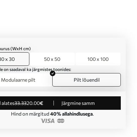
suurus (WxH cm)
30 x 30
50 x 50
100 x 100
e on saadaval ka järgmistes toonides:
Modulaarne pilt
Pilt lõuendil
d alates
33
.33
20
.00
€
Järgmine samm
Hind on märgitud
40% allahindlusega
.