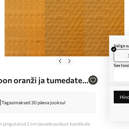
Valige 
See tood
on oranži ja tumedate
Hin
Tagasimaksed 30 päeva jooksul
n pingutatud 2 cm laiusele puidust kandikule.