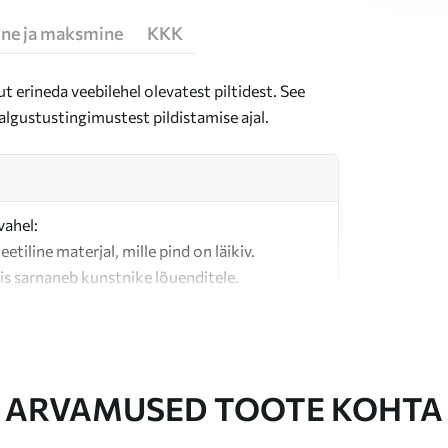
ne ja maksmine
KKK
t erineda veebilehel olevatest piltidest. See
algustustingimustest pildistamise ajal.
vahel:
teetiline materjal, mille pind on läikiv.
is sarnaneb kunstnike lõuenditele.
last valmistatud kvaliteetne lõuend.
ARVAMUSED TOOTE KOHTA