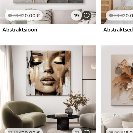
20
.00
€
19
20
.
33
.33
€
33
.33
€
Abstraktsioon
Abstraktsed 
20
.00
€
11
15
.
33
.33
€
25
.00
€