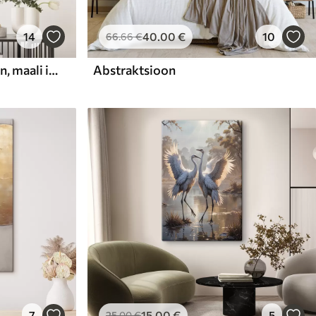
14
40
.00
€
10
66
.66
€
Abstraktne kompositsioon, maali imitatsioon
Abstraktsioon
7
15
.00
€
5
25
.00
€