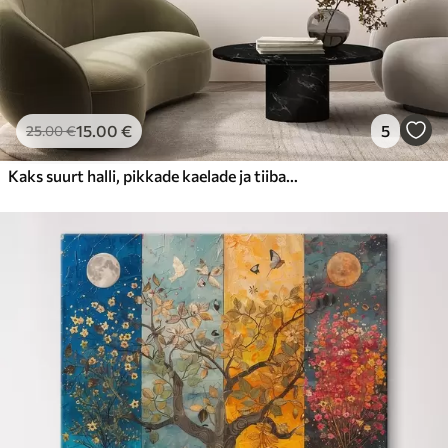
15
.00
€
5
25
.00
€
Kaks suurt halli, pikkade kaelade ja tiibadega kraanat, mis seisavad puudest ümbritsetud udujärves