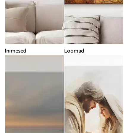
Inimesed
Loomad