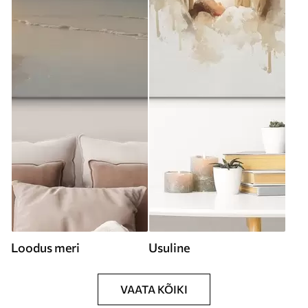
Loodus meri
Usuline
VAATA KÕIKI