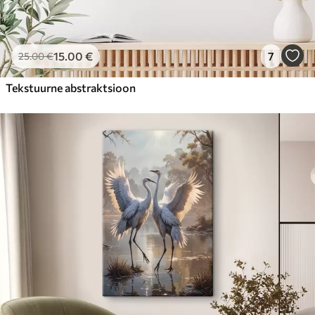
15
.00
€
7
25
.00
€
Tekstuurne abstraktsioon