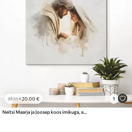
20
.00
€
1
33
.33
€
Neitsi Maarja ja Joosep koos imikuga, akvarellistiilis