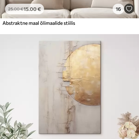
15
.00
€
16
25
.00
€
Abstraktne maal õlimaalide stiilis