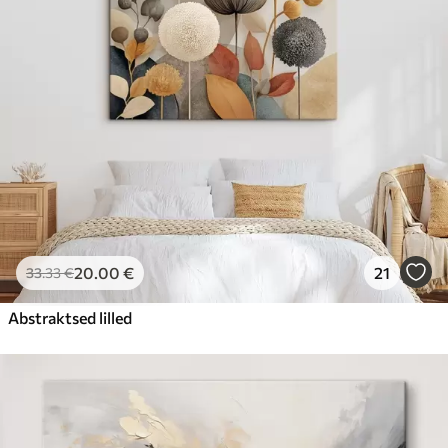
20
.00
€
21
33
.33
€
Abstraktsed lilled