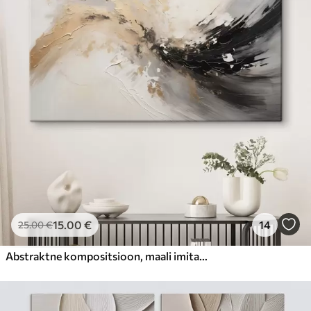
15
.00
€
14
25
.00
€
Abstraktne kompositsioon, maali imitatsioon