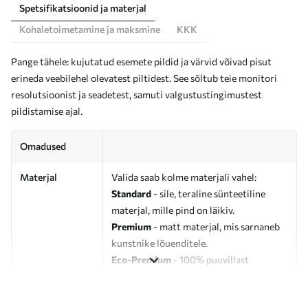
Spetsifikatsioonid ja materjal
Kohaletoimetamine ja maksmine
KKK
Pange tähele: kujutatud esemete pildid ja värvid võivad pisut
erineda veebilehel olevatest piltidest. See sõltub teie monitori
resolutsioonist ja seadetest, samuti valgustustingimustest
pildistamise ajal.
Omadused
Materjal
Valida saab kolme materjali vahel:
Standard
- sile, teraline sünteetiline
materjal, mille pind on läikiv.
Premium
- matt materjal, mis sarnaneb
kunstnike lõuenditele.
Eco-Premium
- 100% puuvillast
valmistatud kvaliteetne lõuend.
Autor
UWALLS