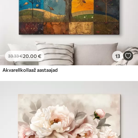
20
.00
€
13
33
.33
€
Akvarellkollaaž aastaajad