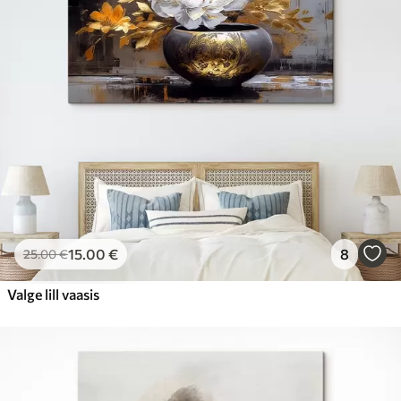
15
.00
€
8
25
.00
€
Valge lill vaasis