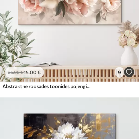
15
.00
€
9
25
.00
€
Abstraktne roosades toonides pojengide kimp