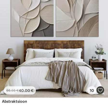
40
.00
€
10
66
.66
€
Abstraktsioon