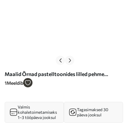
Maalid Õrnad pastelltoonides lilled pehme
valgustusega Nr s46160
1
Meeldib
Valmis
Tagasimaksed 30
kohaletoimetamiseks
päeva jooksul
1–3 tööpäeva jooksul