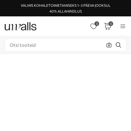
VALMIS KOHALETOIMETAMISEKS 1–3 PÄEVA JOOKSUL
40% ALLAHINDLUS
0
0