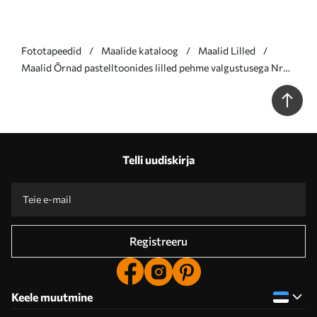
Fototapeedid
Maalide kataloog
Maalid Lilled
Maalid Õrnad pastelltoonides lilled pehme valgustusega Nr
s46160
Telli uudiskirja
Registreeru
Keele muutmine