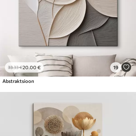
20
.00
€
19
33
.33
€
Abstraktsioon