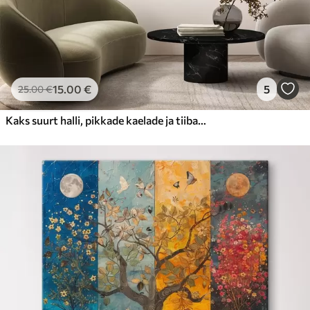
15
.00
€
5
25
.00
€
Kaks suurt halli, pikkade kaelade ja tiibadega kraanat, mis seisavad puudest ümbritsetud udujärves