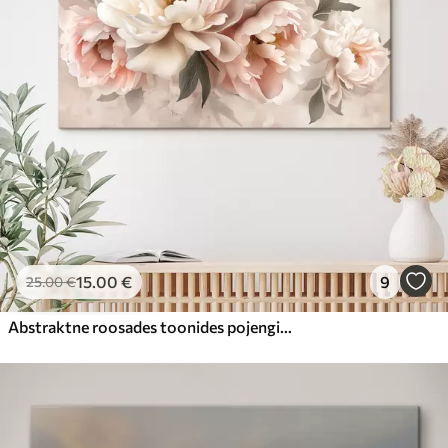
15
.00
€
9
25
.00
€
Abstraktne roosades toonides pojengide kimp