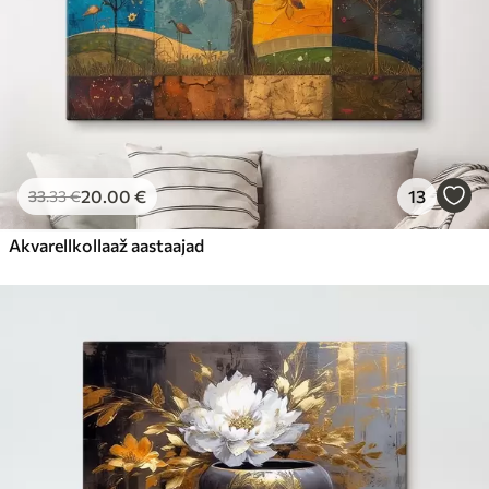
20
.00
€
13
33
.33
€
Akvarellkollaaž aastaajad