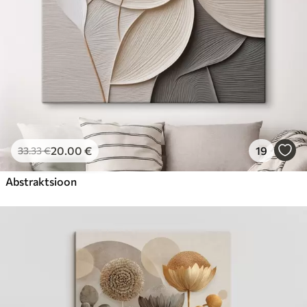
20
.00
€
19
33
.33
€
Abstraktsioon