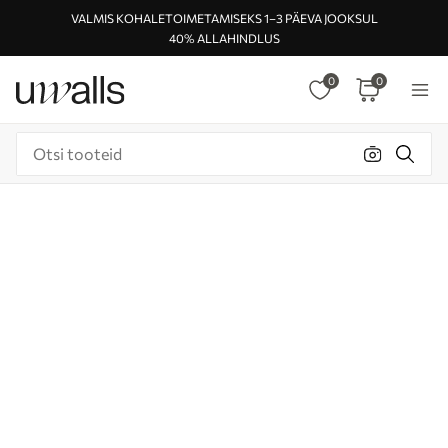
VALMIS KOHALETOIMETAMISEKS 1–3 PÄEVA JOOKSUL
40% ALLAHINDLUS
0
0