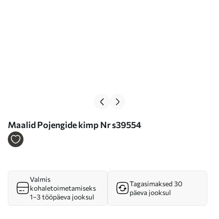
Maalid Pojengide kimp Nr s39554
Valmis
Tagasimaksed 30
kohaletoimetamiseks
päeva jooksul
1–3 tööpäeva jooksul