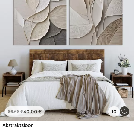
40
.00
€
10
66
.66
€
Abstraktsioon