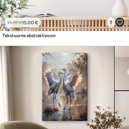
15
.00
€
7
25
.00
€
Tekstuurne abstraktsioon