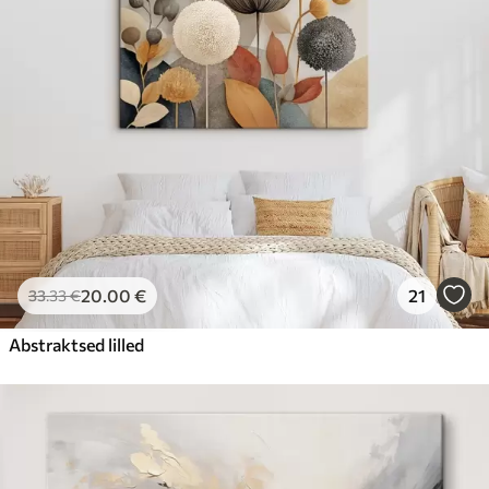
20
.00
€
21
33
.33
€
Abstraktsed lilled