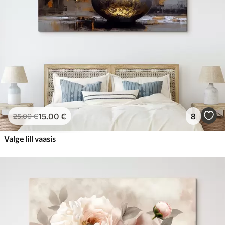
15
.00
€
8
25
.00
€
Valge lill vaasis