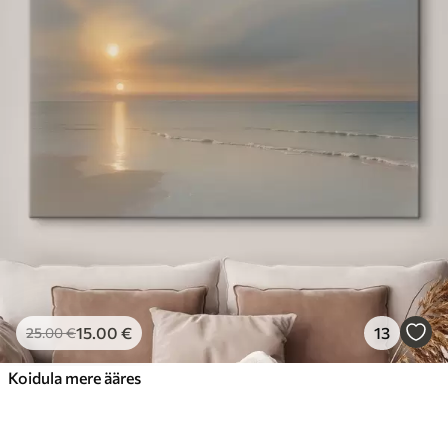
15
.00
€
13
25
.00
€
Koidula mere ääres