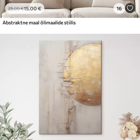
15
.00
€
16
25
.00
€
Abstraktne maal õlimaalide stiilis