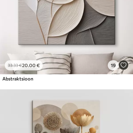
20
.00
€
19
33
.33
€
Abstraktsioon