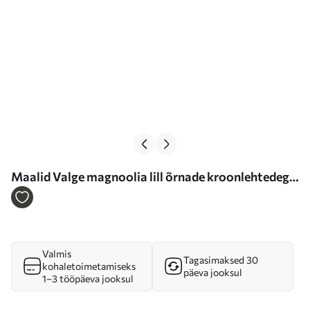
Maalid Valge magnoolia lill õrnade kroonlehtedega,
mida ümbritsevad heledal taustal rohelised lehed
Nr s39527
Valmis
Tagasimaksed 30
kohaletoimetamiseks
päeva jooksul
1–3 tööpäeva jooksul