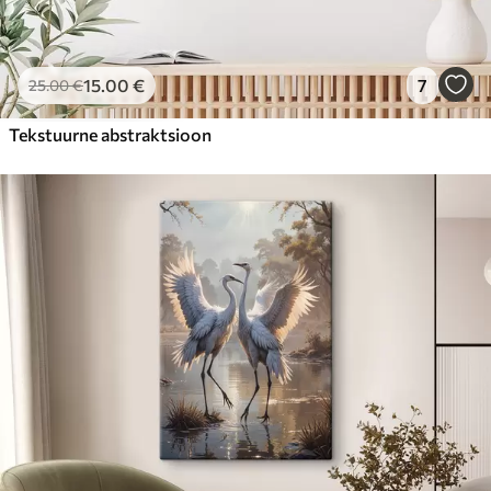
15
.00
€
7
25
.00
€
Tekstuurne abstraktsioon