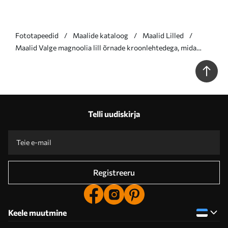
Fototapeedid
Maalide kataloog
Maalid Lilled
Maalid Valge magnoolia lill õrnade kroonlehtedega, mida
ümbritsevad heledal taustal rohelised lehed Nr s39527
Telli uudiskirja
Registreeru
Keele muutmine