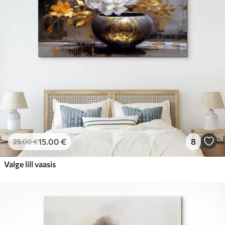
15
.00
€
8
25
.00
€
Valge lill vaasis