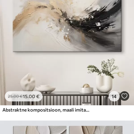
15
.00
€
14
25
.00
€
Abstraktne kompositsioon, maali imitatsioon