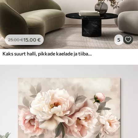
15
.00
€
5
25
.00
€
Kaks suurt halli, pikkade kaelade ja tiibadega kraanat, mis seisavad puudest ümbritsetud udujärves