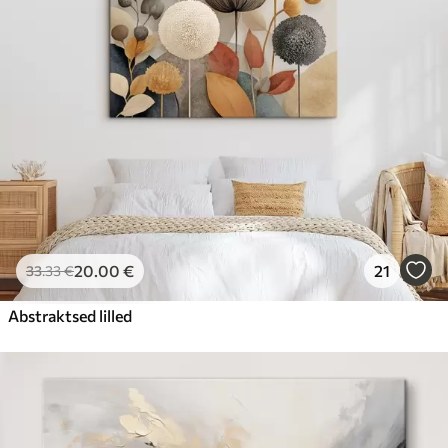
20
.00
€
21
33
.33
€
Abstraktsed lilled