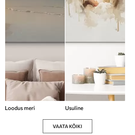
Loodus meri
Usuline
VAATA KÕIKI