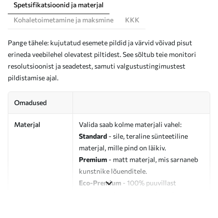
Spetsifikatsioonid ja materjal
Kohaletoimetamine ja maksmine
KKK
Pange tähele: kujutatud esemete pildid ja värvid võivad pisut
erineda veebilehel olevatest piltidest. See sõltub teie monitori
resolutsioonist ja seadetest, samuti valgustustingimustest
pildistamise ajal.
Omadused
Materjal
Valida saab kolme materjali vahel:
Standard
- sile, teraline sünteetiline
materjal, mille pind on läikiv.
Premium
- matt materjal, mis sarnaneb
kunstnike lõuenditele.
Eco-Premium
- 100% puuvillast
valmistatud kvaliteetne lõuend.
Autor
UWALLS