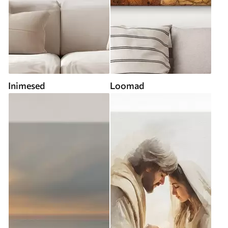
Inimesed
Loomad