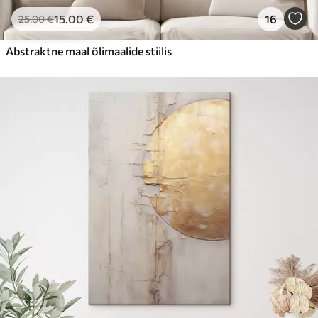
15
.00
€
16
25
.00
€
Abstraktne maal õlimaalide stiilis