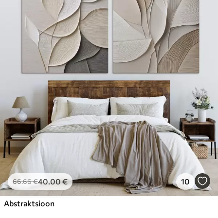
40
.00
€
10
66
.66
€
Abstraktsioon