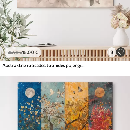
15
.00
€
9
25
.00
€
Abstraktne roosades toonides pojengide kimp