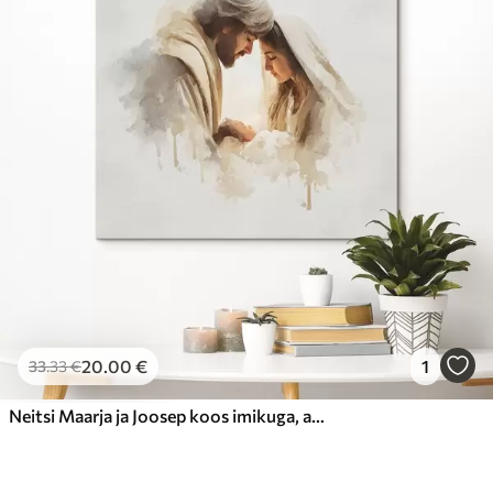
20
.00
€
1
33
.33
€
Neitsi Maarja ja Joosep koos imikuga, akvarellistiilis