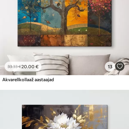
20
.00
€
13
33
.33
€
Akvarellkollaaž aastaajad