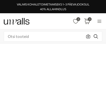
VALMIS KOHALETOIMETAMISEKS 1–3 PÄEVA JOOKSUL
40% ALLAHINDLUS
0
0