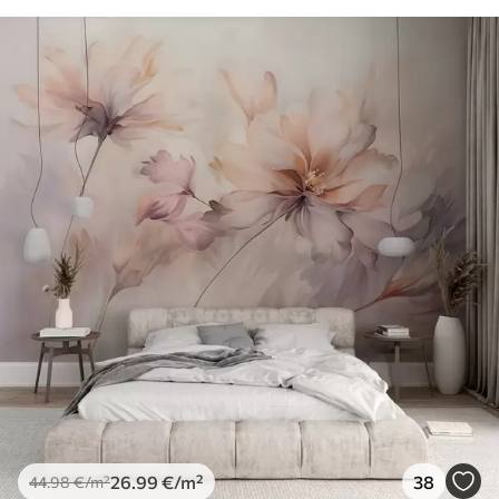
26
.99
€
/m²
38
44
.98
€
/m²