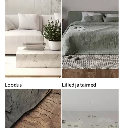
Loodus
Lilled ja taimed