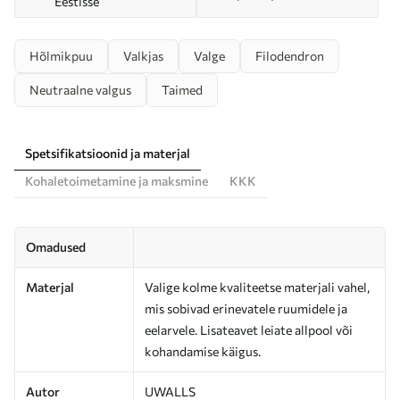
Eestisse
Hõlmikpuu
Valkjas
Valge
Filodendron
Neutraalne valgus
Taimed
Spetsifikatsioonid ja materjal
Kohaletoimetamine ja maksmine
KKK
Omadused
Materjal
Valige kolme kvaliteetse materjali vahel,
mis sobivad erinevatele ruumidele ja
eelarvele. Lisateavet leiate allpool või
kohandamise käigus.
Autor
UWALLS