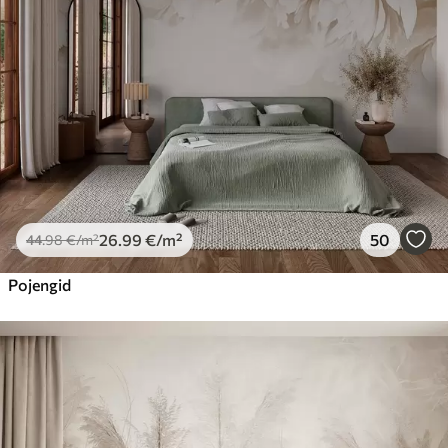
26
.99
€
/m²
50
44
.98
€
/m²
Pojengid