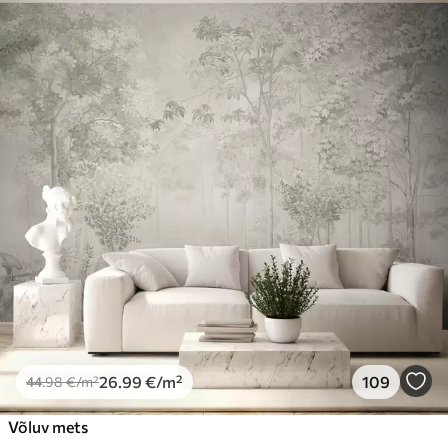
44
.98
26
.99
€
/m²
Premium
56
.67
34
.00
€
/m²
Premium vinüül
65
.00
39
.00
€
/m²
Peel and Stick
81
.67
49
.00
€
/m²
26
.99
€
/m²
109
44
.98
€
/m²
Võluv mets