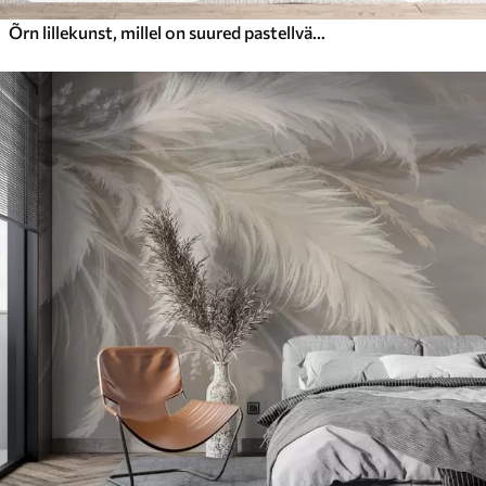
Õrn lillekunst, millel on suured pastellvärvi lilled, mille kroonlehed on läbipaistvad, pehmed varred ja õrnalt hajutatud taustaga