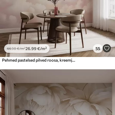
26
.99
€
/m²
55
44
.98
€
/m²
Pehmed pastelsed pilved roosa, kreemja ja sinise toonides