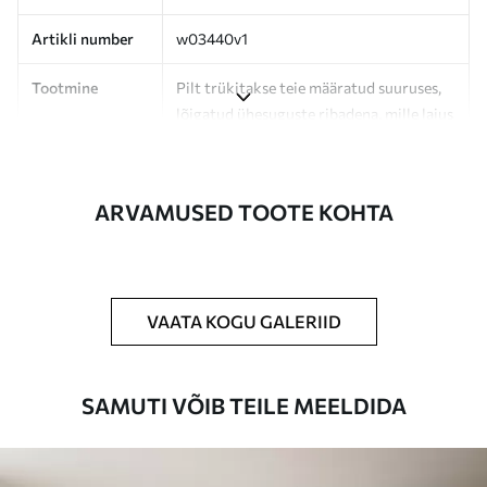
Artikli number
w03440v1
Tootmine
Pilt trükitakse teie määratud suuruses,
lõigatud ühesuguste ribadena, mille laius
on kuni 50 cm.
Lisaks
Võite lisada lakikihti ja/või tapeediliimi.
ARVAMUSED TOOTE KOHTA
Puhastamine
Tapeeti saab õrnalt puhastada pehme
käsnaga. Lakkviimistlusega tapeedid
võib puhastada veega.
VAATA KOGU GALERIID
Rakendusmeetod
Suurepärane rakendus
SAMUTI VÕIB TEILE MEELDIDA
Saadaolevad materjalid
Standard