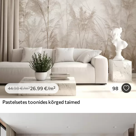
26
.99
€
/m²
98
44
.98
€
/m²
Pastelsetes toonides kõrged taimed