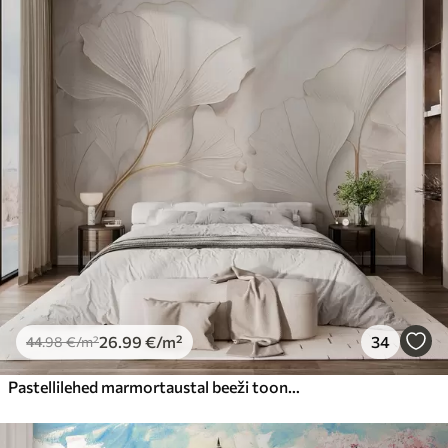
26
.99
€
/m²
34
44
.98
€
/m²
Pastellilehed marmortaustal beeži toonides