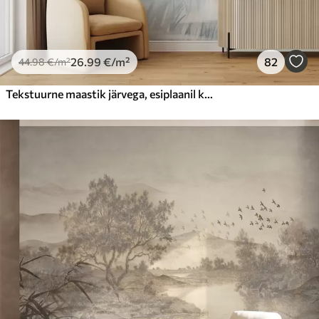
26
.99
€
/m²
82
44
.98
€
/m²
Tekstuurne maastik järvega, esiplaanil kõrge rohi, pehme sinine ja pruun, rahulik vesi, puud kauguses puud