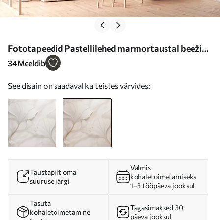
Fototapeedid Pastellilehed marmortaustal beeži
toonides Nr w03440v1
34
Meeldib
See disain on saadaval ka teistes värvides:
Valmis
Taustapilt oma
kohaletoimetamiseks
suuruse järgi
1–3 tööpäeva jooksul
Tasuta
Tagasimaksed 30
kohaletoimetamine
päeva jooksul