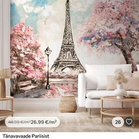
26
.99
€
/m²
26
44
.98
€
/m²
Tänavavaade Pariisist