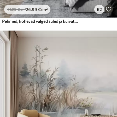
26
.99
€
/m²
62
44
.98
€
/m²
Pehmed, kohevad valged suled ja kuivatatud lilled neutraalsel pastellbeežil taustal