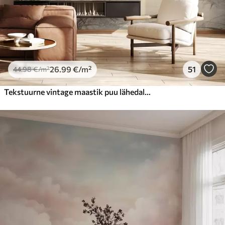
26
.99
€
/m²
51
44
.98
€
/m²
Tekstuurne vintage maastik puu lähedal jõe ja pilvine taevas, loodus kunsti seepia toonides